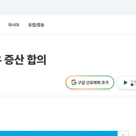
아시아
유럽/중동
유 증산 합의
기사
구글 선호매체 추가