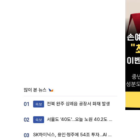
많이 본 뉴스
전북 완주 삼례읍 공장서 화재 발생
01
속보
서울도 '40도'…오늘 노원 40.2도 기록
02
속보
SK하이닉스, 용인·청주에 54조 투자…AI 메모리 생산기지 키운다
03