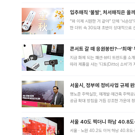
입추매직 '불발', 처서매직은 올
“와 이제 시원한 거 같아” 단체 ‘뇌손상
한 더위 속 30도대 초반이 상대적으로
지역에 있었습니다. 7월 말에는 서풍과
콘서트 갈 때 응원봉만?⋯'최애'
지금 화제 되는 패션·뷰티 트렌드를 소개
따라 제품을 사는 '디토(Ditto) 소비
어디일까요? 아이돌 콘서트 시작을 기다
서울시, 정부에 정비사업 규제 완화
명노준 주택실장, 재개발·재건축 주택공
공급 확대 방침을 거듭 강조한 가운데 정
면 반박하고 나섰다. 명노준 서울시 주택
서울 40도 찍더니 하남 40.8도
서울ㆍ노원 40.2도 이어 하남 40.8도