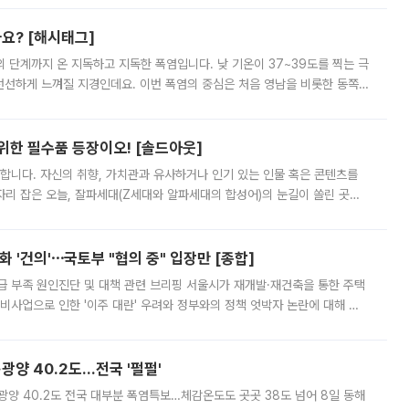
까요? [해시태그]
’의 단계까지 온 지독하고 지독한 폭염입니다. 낮 기온이 37~39도를 찍는 극
 선선하게 느껴질 지경인데요. 이번 폭염의 중심은 처음 영남을 비롯한 동쪽
 북서풍이 산맥을 넘어 영남 쪽으로 내려오면서 뜨겁고 건조해졌는데요.
 위한 필수품 등장이오! [솔드아웃]
합니다. 자신의 취향, 가치관과 유사하거나 인기 있는 인물 혹은 콘텐츠를
'가 자리 잡은 오늘, 잘파세대(Z세대와 알파세대의 합성어)의 눈길이 쏠린 곳은
리는 공연장. 응원봉만큼이나 눈에 띄는 게 있습니다. 공연이 시작되기
 '건의'⋯국토부 "협의 중" 입장만 [종합]
급 부족 원인진단 및 대책 관련 브리핑 서울시가 재개발·재건축을 통한 주택
비사업으로 인한 '이주 대란' 우려와 정부와의 정책 엇박자 논란에 대해 정
실장은 2031년까지 31만 가구 착공 목표에 차질이 없다는 입장이나,
·광양 40.2도…전국 '펄펄'
·광양 40.2도 전국 대부분 폭염특보…체감온도도 곳곳 38도 넘어 8일 동해