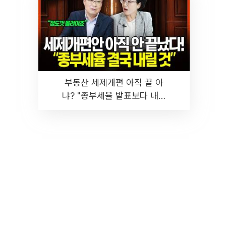
부동산 세제개편 아직 끝 아
냐? "종부세율 발표보다 내릴
것" 장기거주·양도세 전망 I 집
땅지성 I 김인만, 진미윤