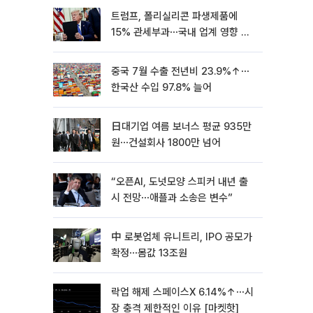
트럼프, 폴리실리콘 파생제품에
15% 관세부과⋯국내 업계 영향 촉
각 [종합]
중국 7월 수출 전년비 23.9%↑⋯
한국산 수입 97.8% 늘어
日대기업 여름 보너스 평균 935만
원⋯건설회사 1800만 넘어
“오픈AI, 도넛모양 스피커 내년 출
시 전망⋯애플과 소송은 변수”
中 로봇업체 유니트리, IPO 공모가
확정⋯몸값 13조원
락업 해제 스페이스X 6.14%↑⋯시
장 충격 제한적인 이유 [마켓핫]