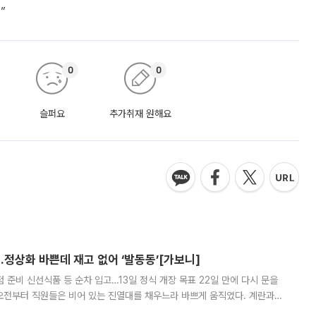
”
0
0
슬퍼요
추가취재 원해요
…정상화 바쁜데 재고 없어 ‘발동동’[가보니]
준비 신선식품 등 순차 입고…13일 정식 개장 목표 22일 만에 다시 문을
오전부터 직원들은 비어 있는 진열대를 채우느라 바쁘게 움직였다. 계란과
리를 잡기 시작했지만, 매장 곳곳엔 여전히 텅 빈 매대가 먼저 눈에 들어왔