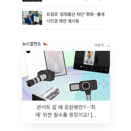
트럼프 ‘원정출산 차단’ 명령⋯출생
시민권 제한 재시동
뉴스발전소
콘서트 갈 때 응원봉만?⋯'최
애' 위한 필수품 등장이오! [솔
드아웃]