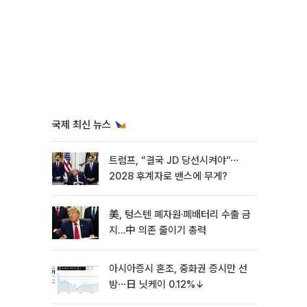
국제 최신 뉴스
트럼프, “결국 JD 당선시켜야”⋯
2028 후계자로 밴스에 무게?
美, 텅스텐 폐자원·폐배터리 수출 금
지…中 의존 줄이기 총력
아시아증시 혼조, 중화권 증시만 선
방⋯日 닛케이 0.12%↓