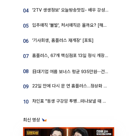
'2TV 생생정보' 오늘방송맛집- 배우 강성진 단골! 쌀국수ㆍ푸팟퐁 커리 맛집 '블○○○'
04
입추매직 '불발', 처서매직은 올까요? [해시태그]
05
'기사회생, 홈플러스 재개장' [포토]
06
홈플러스, 67개 핵심점포 13일 정식 개장…영업 재개 속도
07
08
日대기업 여름 보너스 평균 935만원⋯건설회사 1800만 넘어
22일 만에 다시 문 연 홈플러스…정상화 바쁜데 재고 없어 ‘발동동’[가보니]
09
차인표 "동생 구강암 투병…떠나보낼 때 가장 힘들었다”
10
최신 영상