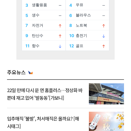
주요뉴스
22일 만에 다시 문 연 홈플러스…정상화 바
쁜데 재고 없어 ‘발동동’[가보니]
입추매직 '불발', 처서매직은 올까요? [해
시태그]