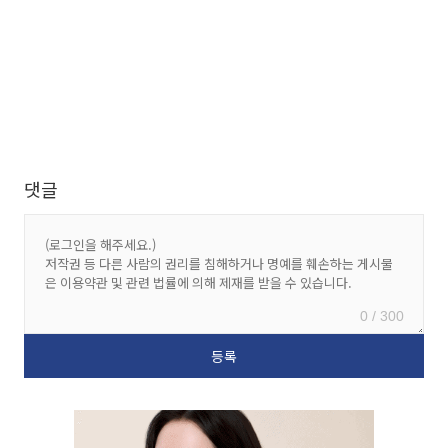
댓글
0 / 300