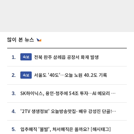
많이 본 뉴스
전북 완주 삼례읍 공장서 화재 발생
속보
1.
서울도 '40도'…오늘 노원 40.2도 기록
속보
2.
SK하이닉스, 용인·청주에 54조 투자…AI 메모리 생산기지 키운다
3.
'2TV 생생정보' 오늘방송맛집- 배우 강성진 단골! 쌀국수ㆍ푸팟퐁 커리 맛집 '블○○○'
4.
입추매직 '불발', 처서매직은 올까요? [해시태그]
5.