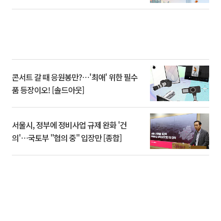
콘서트 갈 때 응원봉만?⋯'최애' 위한 필수
품 등장이오! [솔드아웃]
서울시, 정부에 정비사업 규제 완화 '건
의'⋯국토부 "협의 중" 입장만 [종합]