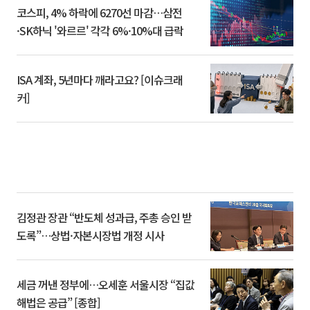
코스피, 4% 하락에 6270선 마감…삼전
·SK하닉 '와르르' 각각 6%·10%대 급락
ISA 계좌, 5년마다 깨라고요? [이슈크래
커]
김정관 장관 “반도체 성과급, 주총 승인 받
도록”…상법·자본시장법 개정 시사
세금 꺼낸 정부에…오세훈 서울시장 “집값
해법은 공급” [종합]