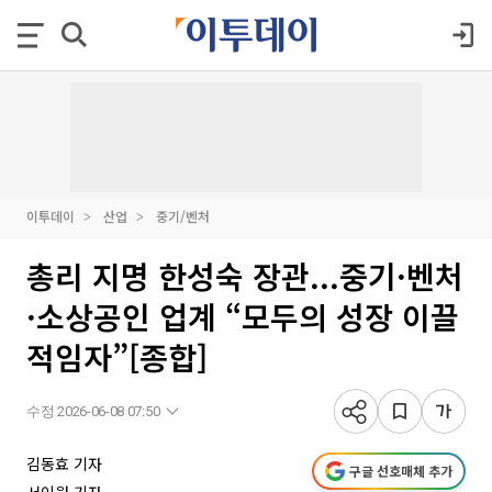
이투데이
산업
중기/벤처
총리 지명 한성숙 장관...중기·벤처
·소상공인 업계 “모두의 성장 이끌
적임자”[종합]
수정 2026-06-08 07:50
김동효 기자
구글 선호매체 추가