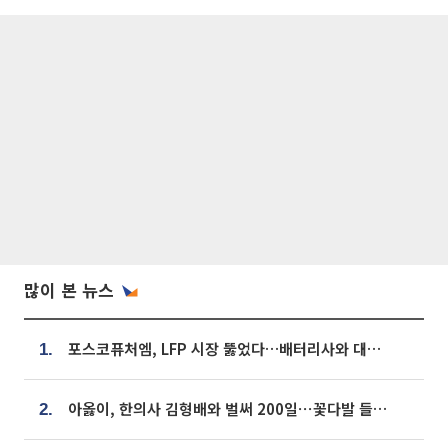
많이 본 뉴스
포스코퓨처엠, LFP 시장 뚫었다…배터리사와 대규모 장기 공급 합의
1.
아옳이, 한의사 김형배와 벌써 200일⋯꽃다발 들고 "프러포즈 아냐"
2.