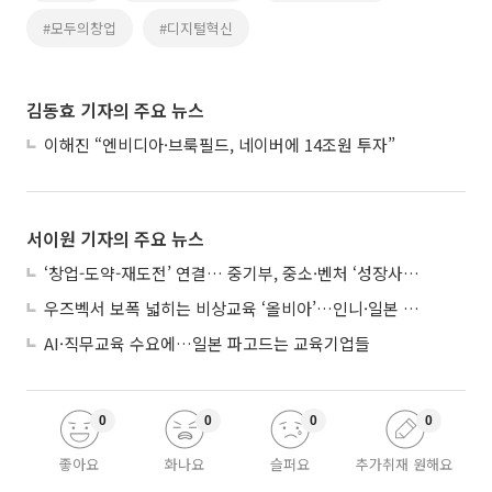
#모두의창업
#디지털혁신
김동효 기자의 주요 뉴스
이해진 “엔비디아·브룩필드, 네이버에 14조원 투자”
서이원 기자의 주요 뉴스
‘창업-도약-재도전’ 연결… 중기부, 중소·벤처 ‘성장사다리’ 짓는다
우즈벡서 보폭 넓히는 비상교육 ‘올비아’…인니·일본 진출 타진
AI·직무교육 수요에…일본 파고드는 교육기업들
0
0
0
0
좋아요
화나요
슬퍼요
추가취재 원해요