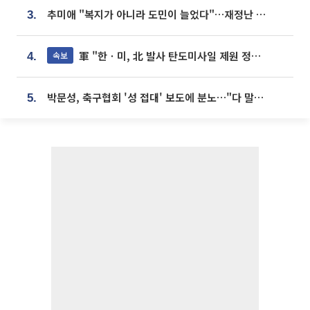
추미애 "복지가 아니라 도민이 늘었다"…재정난 책임론 정면돌파
3.
軍 "한ㆍ미, 北 발사 탄도미사일 제원 정밀분석 중"
속보
4.
박문성, 축구협회 '성 접대' 보도에 분노…"다 말아먹으려고 작정했나"
5.