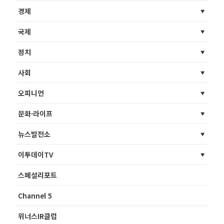
경제
국제
정치
사회
오피니언
문화·라이프
뉴스발전소
이투데이TV
스페셜리포트
Channel 5
위너스IR클럽