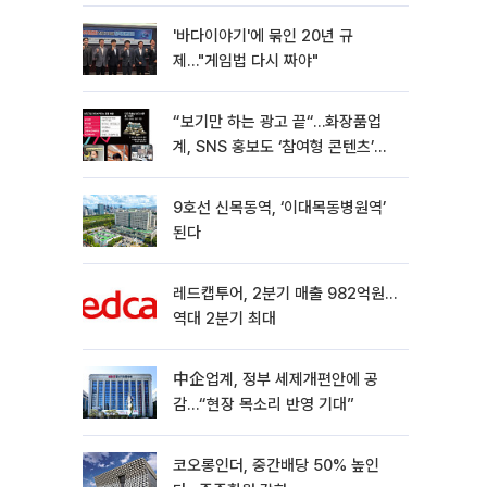
'바다이야기'에 묶인 20년 규
제…"게임법 다시 짜야"
“보기만 하는 광고 끝“…화장품업
계, SNS 홍보도 ‘참여형 콘텐츠’로
변모[K뷰티 라방戰]
9호선 신목동역, ‘이대목동병원역’
된다
레드캡투어, 2분기 매출 982억원…
역대 2분기 최대
中企업계, 정부 세제개편안에 공
감…“현장 목소리 반영 기대”
코오롱인더, 중간배당 50% 높인