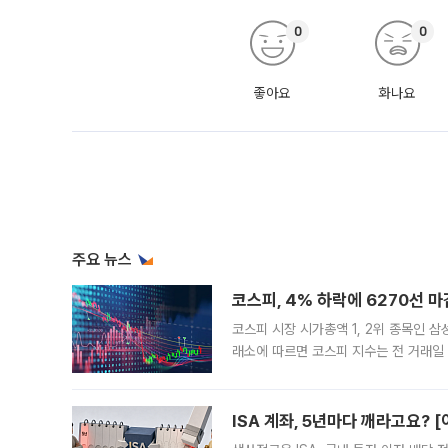
0
0
좋아요
화나요
주요 뉴스
코스피, 4% 하락에 6270선 마
코스피 시장 시가총액 1, 2위 종목인 
래소에 따르면 코스피 지수는 전 거래일 대
1.81% 내린 6478.75에 출발한 코
다. 이날 오전
ISA 계좌, 5년마다 깨라고요? 