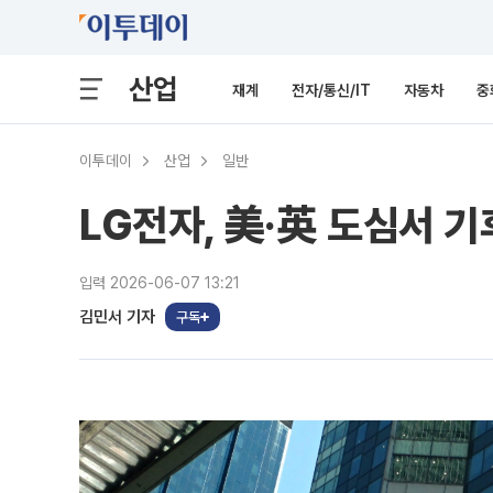
산업
재계
전자/통신/IT
자동차
중
이투데이
산업
일반
LG전자, 美·英 도심서 
입력 2026-06-07 13:21
김민서 기자
구독