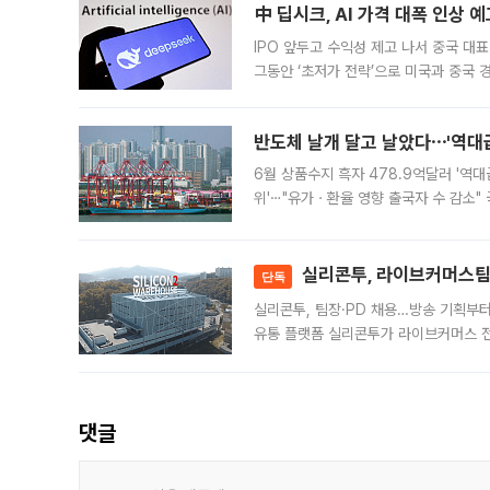
中 딥시크, AI 가격 대폭 인상 
IPO 앞두고 수익성 제고 나서 중국 대표
그동안 ‘초저가 전략’으로 미국과 중국
가된다. 블룸버그통신에 따르면 딥시크는
반도체 날개 달고 날았다⋯'역대급
6월 상품수지 흑자 478.9억달러 '역대
위'⋯"유가ㆍ환율 영향 출국자 수 감소" 
급 수출 호조가 매달 이어지면서 6월 
대 기
실리콘투, 라이브커머스팀 
단독
실리콘투, 팀장·PD 채용…방송 기획부
유통 플랫폼 실리콘투가 라이브커머스 전
나섰다. 국내 화장품을 해외 유통망에 공
댓글