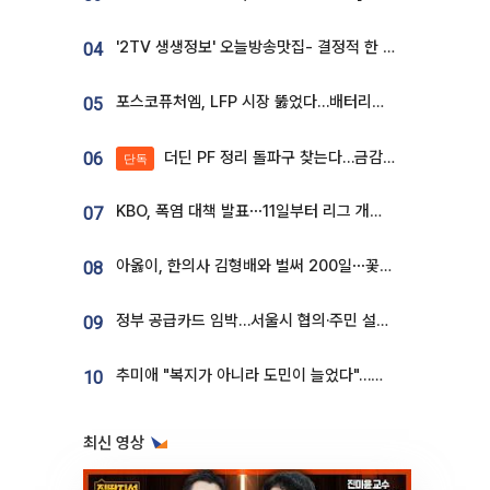
'2TV 생생정보' 오늘방송맛집- 결정적 한 수, 3종 메밀면! 메밀 소바 맛집 '의○○○○'
04
포스코퓨처엠, LFP 시장 뚫었다…배터리사와 대규모 장기 공급 합의
05
더딘 PF 정리 돌파구 찾는다…금감원, 1년 반 만에 매각설명회 재개
06
단독
KBO, 폭염 대책 발표⋯11일부터 리그 개시ㆍ경기 오후 7시 시작
07
아옳이, 한의사 김형배와 벌써 200일⋯꽃다발 들고 "프러포즈 아냐"
08
정부 공급카드 임박…서울시 협의·주민 설득이 성패 가른다 [부동산 해법 전쟁]
09
추미애 "복지가 아니라 도민이 늘었다"…재정난 책임론 정면돌파
10
최신 영상