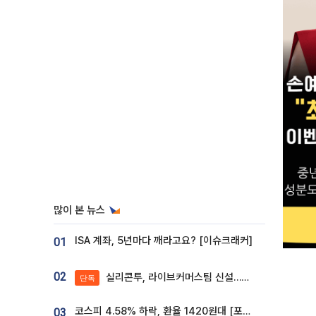
많이 본 뉴스
ISA 계좌, 5년마다 깨라고요? [이슈크래커]
01
02
실리콘투, 라이브커머스팀 신설…K뷰티 ‘글로벌 판매망’ 확대[K뷰티 라방戰]
단독
코스피 4.58% 하락, 환율 1420원대 [포토]
03