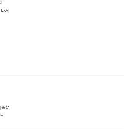
제’
산 나서
[종합]
궤도