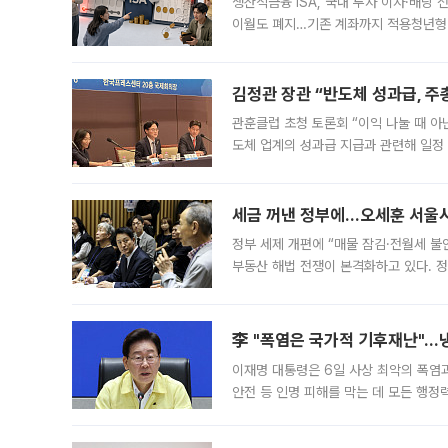
생산적금융 ISA, 국내 투자 이자·배당
이월도 폐지…기존 계좌까지 적용청년형 
는 5년마다 계좌를 해지하라는 건가요?”
편을
김정관 장관 “반도체 성과급, 
관훈클럽 초청 토론회 “이익 나눌 때 아
도체 업계의 성과급 지급과 관련해 일정
최근 상법·자본시장법 개정으로 기업 지
세금 꺼낸 정부에…오세훈 서울시장
정부 세제 개편에 “매물 잠김·전월세 불
부동산 해법 전쟁이 본격화하고 있다. 
드를 꺼내자 서울시는 전·월세 부담만 
李 "폭염은 국가적 기후재난"…냉
이재명 대통령은 6일 사상 최악의 폭염
안전 등 인명 피해를 막는 데 모든 행
인프라 확충 계획을 내년도 예산안에 반