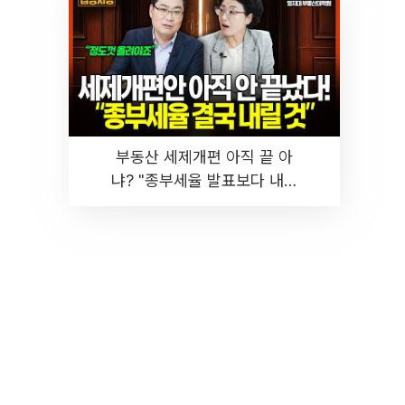
부동산 세제개편 아직 끝 아
냐? "종부세율 발표보다 내릴
것" 장기거주·양도세 전망 I 집
땅지성 I 김인만, 진미윤