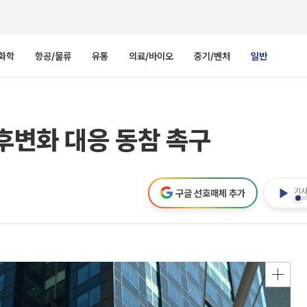
화학
항공/물류
유통
의료/바이오
중기/벤처
일반
기후변화 대응 동참 촉구
기사
구글 선호매체 추가