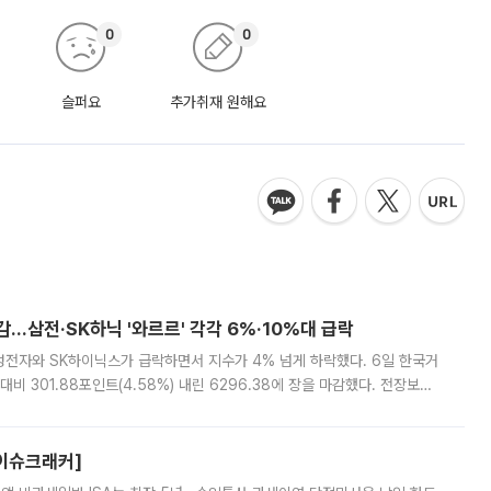
0
0
슬퍼요
추가취재 원해요
감…삼전·SK하닉 '와르르' 각각 6%·10%대 급락
삼성전자와 SK하이닉스가 급락하면서 지수가 4% 넘게 하락했다. 6일 한국거
비 301.88포인트(4.58%) 내린 6296.38에 장을 마감했다. 전장보다
스피는 장중 한때 6550.94까지 오르기도 했으나 6238.32까지 밀리기도 했
[이슈크래커]