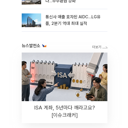
다…주주환원 강화
통신사 매출 효자된 AIDC…LG유
플, 2분기 역대 최대 실적
뉴스발전소
ISA 계좌, 5년마다 깨라고요?
[이슈크래커]