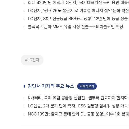
최대 420만원 혜택…LG전자, ‘국가대표가전 국민 응원 대축
LG전자, ‘씽큐 26도 챌린지’로 여름철 에너지 절약 문화 확
LG전자, S&P 신용등급 BBB+로 상향…12년 만에 등급 상승
블랙록 토큰화 MMF, 유럽 시장 진출∙∙∙스테이블코인 확장
#LG전자
김민서 기자의 주요 뉴스
자세히보기
K배터리, 북미·유럽 공급망 선점전…셀부터 원료까지 현지화
LG엔솔, 2개 분기 만에 흑자…ESS·원통형 앞세워 성장 가속 
NCC 139만t 줄이고 롯데·한화·DL 공동 운영…여수 1호 본