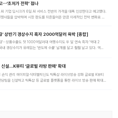
예고⋯‘초저가 전략’ 접나
 AI 기업 딥시크가 6일 AI 서비스 전반의 가격을 대폭 인상한다고 예고했다.
 경쟁사들을 압박하며 시장 판도를 뒤흔들어온 만큼 이례적인 전략 변화로 평
 이날 공지를 통해 구체적인 인상 폭은 공개하지 않았지만 상당한 수
' 상반기 경상수지 흑자 2000억달러 육박 [종합]
급'⋯상품수출도 첫 1000억달러대 여행수지도 두 달 연속 흑자 '역대 2
국내 경상수지가 유례없는 '반도체 수출' 날개를 달고 훨훨 날고 있다. 역대
경상수지 뿐 아니라 상반기 경상수지 흑자도 2000억달러에 근접하며 사상 최
신설…K뷰티 ‘글로벌 라방 판매’ 확대
터 손익 관리 에이피알·닥터멜락신도 틱톡샵 라이브방송 강화 글로벌 K뷰티
담팀을 신설하고 틱톡샵 등 글로벌 플랫폼을 통한 라이브 방송 판매 확대에
급하는 데서 한발 더 나아가 방송 기획과 상품 구성, 출연자 섭외, 손익