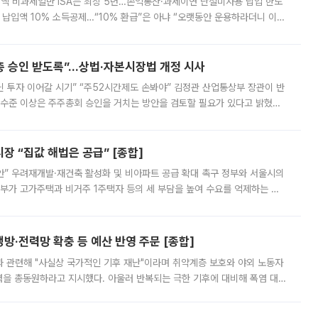
 전액 비과세일반 ISA는 최장 5년…손익통산·과세이연 단절미사용 납입 한도
납입액 10% 소득공제…“10% 환급”은 아냐 “오랫동안 운용하라더니 이제
 ‘만능 절세 통장’으로 불리는 개인종합자산관리계좌(ISA)가 두 갈래로 개
주총 승인 받도록”…상법·자본시장법 개정 시사
닌 투자 이어갈 시기” “주52시간제도 손봐야” 김정관 산업통상부 장관이 반
 수준 이상은 주주총회 승인을 거치는 방안을 검토할 필요가 있다고 밝혔다.
배구조와 주주권 강화 논의가 이어지는 가운데, 핵심 연구인력에 대한
 “집값 해법은 공급” [종합]
안” 우려재개발·재건축 활성화 및 비아파트 공급 확대 촉구 정부와 서울시의
정부가 고가주택과 비거주 1주택자 등의 세 부담을 높여 수요를 억제하는 카
키울 것이라며 세금이 아닌 공급이 근본적인 처방이라고 전면 반박했다.
방·전력망 확충 등 예산 반영 주문 [종합]
과 관련해 "사실상 국가적인 기후 재난"이라며 취약계층 보호와 야외 노동자
정력을 총동원하라고 지시했다. 아울러 반복되는 극한 기후에 대비해 폭염 대응
영하는 방안도 검토하라고 주문했다. 이 대통령은 이날 폭염·가뭄 대