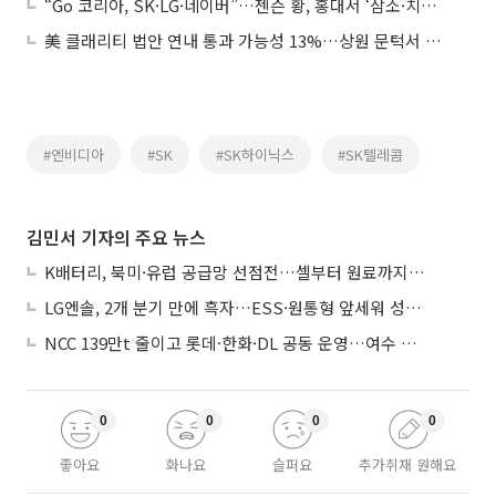
“Go 코리아, SK·LG·네이버”…젠슨 황, 홍대서 ‘삼소·치킨’ 풀코스
美 클래리티 법안 연내 통과 가능성 13%…상원 문턱서 제동
#엔비디아
#SK
#SK하이닉스
#SK텔레콤
김민서 기자의 주요 뉴스
K배터리, 북미·유럽 공급망 선점전…셀부터 원료까지 현지화
LG엔솔, 2개 분기 만에 흑자…ESS·원통형 앞세워 성장 가속
NCC 139만t 줄이고 롯데·한화·DL 공동 운영…여수 1호 본궤도
0
0
0
0
좋아요
화나요
슬퍼요
추가취재 원해요