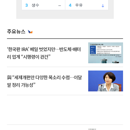
주요뉴스
‘한국판 IRA’ 베일 벗었지만…반도체·배터
리 업계 “시행령이 관건”
與 “세제개편안 다양한 목소리 수렴…이달
말 정리 가능성”