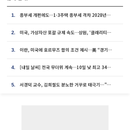
종부세 개편에도…1·3주택 종부세 격차 2028년부터 확대
1.
미국, 가상자산 포괄 규제 속도…상원, ‘클래리티법’ 9월 절차투표 추진
2.
이란, 미국에 호르무즈 합의 조건 제시…美 “경기 아직 안 끝나” [종합]
3.
[내일 날씨] 전국 무더위 계속…10일 낮 최고 34도 육박
4.
서경덕 교수, 김희철도 분노한 거꾸로 태극기⋯"엉터리는 아냐, 아쉬울 뿐"
5.