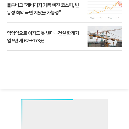
블룸버그 “레버리지 거품 빠진 코스피, 변
동성 최악 국면 지났을 가능성”
영업익으로 이자도 못 낸다…건설 한계기
업 5년 새 62→173곳