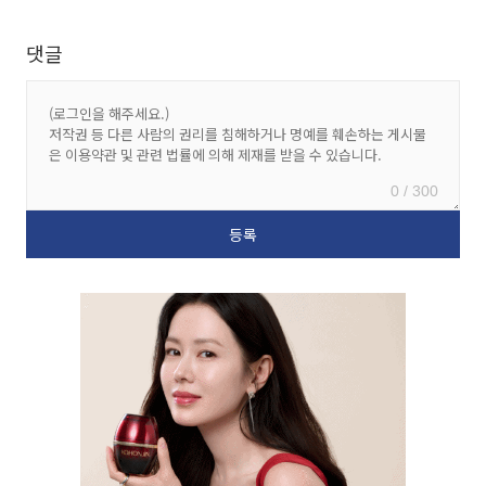
댓글
0 / 300