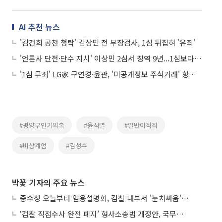
AI 추천 뉴스
'김건희 공천 청탁' 김상민 전 부장검사, 1심 뒤집혀 '유죄'
'언론사 단전·단수 지시' 이상민 2심서 징역 9년...1심보다 2년 늘어
'1심 무죄' LG家 구연경·윤관, '미공개정보 주식거래' 항소심도 혐의 부인...남부지검 직관 검토
#평양무인기의혹
#윤석열
#일반이적죄
#비상계엄
#김성수
박꽃 기자의 주요 뉴스
중수청 오늘부터 임용설명회, 검찰 내부서 '눈치싸움' 기류변화도
‘검찰 직접수사 완전 폐지’ 형사소송법 개정안, 국무회의 통과