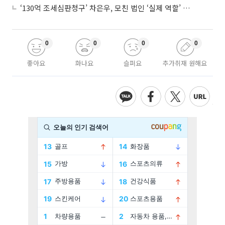
‘130억 조세심판청구’ 차은우, 모친 법인 ‘실제 역할’ 다툴 듯
0
0
0
0
좋아요
화나요
슬퍼요
추가취재 원해요