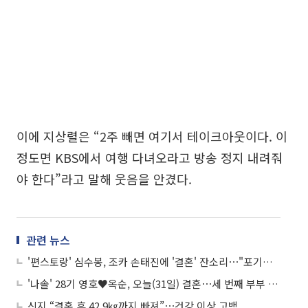
이에 지상렬은 “2주 빼면 여기서 테이크아웃이다. 이
정도면 KBS에서 여행 다녀오라고 방송 정지 내려줘
야 한다”라고 말해 웃음을 안겼다.
관련 뉴스
'편스토랑' 심수봉, 조카 손태진에 '결혼' 잔소리⋯"포기하니 남편 바뀌어"
'나솔' 28기 영호♥옥순, 오늘(31일) 결혼⋯세 번째 부부 탄생 '역대급 기수'
신지 “결혼 후 42.9㎏까지 빠져”⋯건강 이상 고백