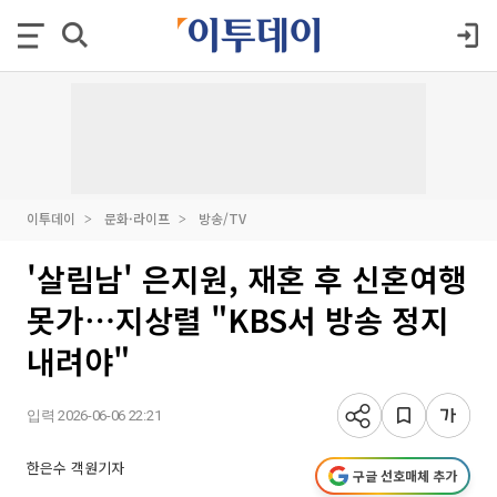
이투데이
문화·라이프
방송/TV
'살림남' 은지원, 재혼 후 신혼여행
못가⋯지상렬 "KBS서 방송 정지
내려야"
입력 2026-06-06 22:21
한은수 객원기자
구글 선호매체 추가