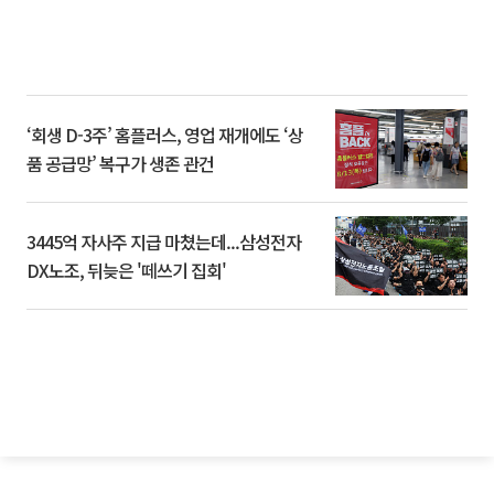
‘회생 D-3주’ 홈플러스, 영업 재개에도 ‘상
품 공급망’ 복구가 생존 관건
3445억 자사주 지급 마쳤는데...삼성전자
DX노조, 뒤늦은 '떼쓰기 집회'