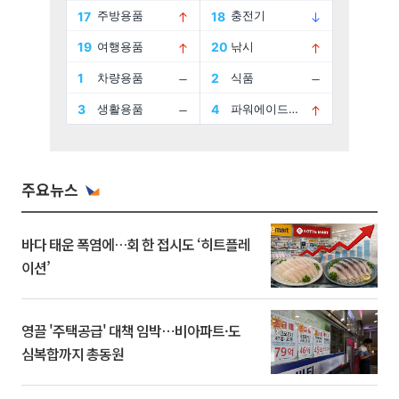
주요뉴스
바다 태운 폭염에…회 한 접시도 ‘히트플레
이션’
영끌 '주택공급' 대책 임박⋯비아파트·도
심복합까지 총동원