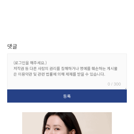
댓글
0 / 300