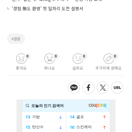
‘경험 無도 환영’ 첫 일자리 도전 설명서
#결혼
0
0
0
0
좋아요
화나요
슬퍼요
추가취재 원해요