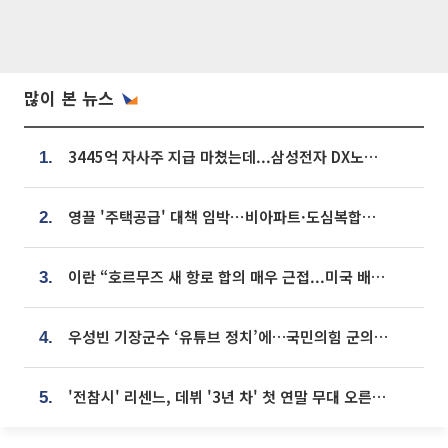
많이 본 뉴스
3445억 자사주 지급 마쳤는데...삼성전자 DX노조, 뒤늦은 '떼쓰기 집회'
1.
영끌 '주택공급' 대책 임박⋯비아파트·도심복합까지 총동원
2.
이란 “호르무즈 새 항로 합의 매우 근접...미국 배상 먼저”
3.
우성빈 기장군수 ‘유튜브 정치’에…국민의힘 군의원들 집단 반발
4.
'전참시' 리센느, 데뷔 '3년 차' 첫 연말 무대 오른다⋯"그동안 섭외 안 와"
5.