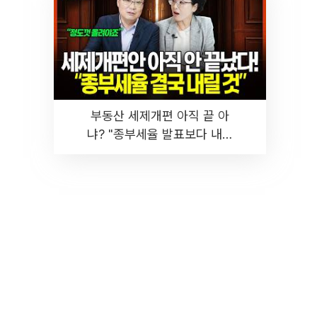
부동산 세제개편 아직 끝 아
냐? "종부세율 발표보다 내릴
것" 장기거주·양도세 전망 I 집
땅지성 I 김인만, 진미윤