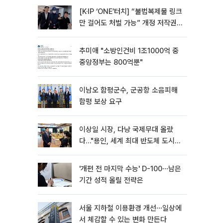
[K·IP ‘ONE’터치] “불법복제물 링크
만 걸어도 처벌 가능” 개정 저작권
법 어떻게 바뀌었나
추미애 "소방인건비 1조1000억 중
중앙정부는 800억뿐"
이남오 함평군수, 군공항 소음피해
함평 보상 요구
이상일 시장, 다낭 국제무대 올랐
다…"용인, 세계 최대 반도체 도시
된다"
'개편 전 마지막 수능' D-100⋯남은
기간 성적 올릴 전략은
서울 지하철 이용환경 개선⋯일상에
서 체감할 수 있는 변화 만든다