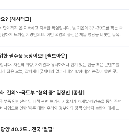
리를 잡기 시작했지만, 매장 곳곳엔 여전히 텅 빈 매대가 먼저 눈에 들어왔
까요? [해시태그]
’의 단계까지 온 지독하고 지독한 폭염입니다. 낮 기온이 37~39도를 찍는 극
 선선하게 느껴질 지경인데요. 이번 폭염의 중심은 처음 영남을 비롯한 동쪽
 북서풍이 산맥을 넘어 영남 쪽으로 내려오면서 뜨겁고 건조해졌는데요.
 위한 필수품 등장이오! [솔드아웃]
합니다. 자신의 취향, 가치관과 유사하거나 인기 있는 인물 혹은 콘텐츠를
'가 자리 잡은 오늘, 잘파세대(Z세대와 알파세대의 합성어)의 눈길이 쏠린 곳은
리는 공연장. 응원봉만큼이나 눈에 띄는 게 있습니다. 공연이 시작되기
 '건의'⋯국토부 "협의 중" 입장만 [종합]
급 부족 원인진단 및 대책 관련 브리핑 서울시가 재개발·재건축을 통한 주택
비사업으로 인한 '이주 대란' 우려와 정부와의 정책 엇박자 논란에 대해 정
실장은 2031년까지 31만 가구 착공 목표에 차질이 없다는 입장이나,
·광양 40.2도…전국 '펄펄'