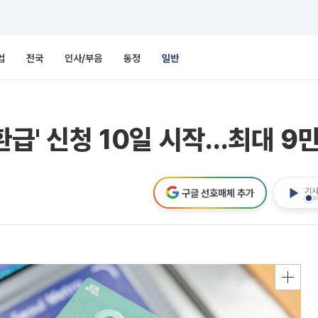
업
전국
인사/부음
동정
일반
환급' 신청 10일 시작…최대 9
기사
구글 선호매체 추가