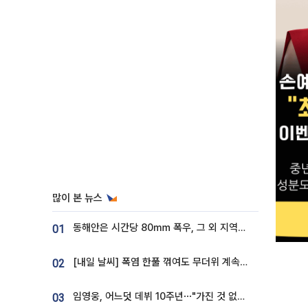
많이 본 뉴스
동해안은 시간당 80㎜ 폭우, 그 외 지역은 폭염…‘극과 극 날씨’
01
[내일 날씨] 폭염 한풀 꺾여도 무더위 계속⋯동해안 이틀 연속 비
02
임영웅, 어느덧 데뷔 10주년⋯"가진 것 없던 시절, 내 앞엔 20명의 팬뿐"
03