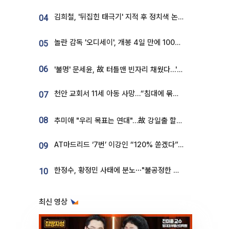
김희철, '뒤집힌 태극기' 지적 후 정치색 논란…"좌우 떠나 우리나라 국기"
04
놀란 감독 '오디세이', 개봉 4일 만에 100만 돌파⋯'왕사남' 보다 빠르다
05
06
'불명' 문세윤, 故 터틀맨 빈자리 채웠다…'거북이' 눈물의 최종 우승
천안 교회서 11세 아동 사망…“침대에 묶여 있었다” 진술 확보
07
08
추미애 "우리 목표는 연대"…故 강일출 할머니 흉상 제막
AT마드리드 ‘7번’ 이강인 “120% 쏟겠다”⋯시메오네 감독 “필요한 선수”
09
한정수, 황정민 사태에 분노⋯"불공정한 게임, 폭로자도 오픈 하라"
10
최신 영상