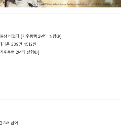
민 일상 바꿨다 [기후동행 2년의 실험①]
더리움 339만 4512원
 [기후동행 2년의 실험②]
년 3배 넘어