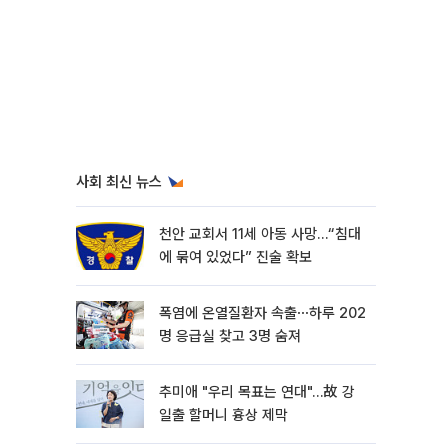
사회 최신 뉴스
천안 교회서 11세 아동 사망…“침대
에 묶여 있었다” 진술 확보
폭염에 온열질환자 속출⋯하루 202
명 응급실 찾고 3명 숨져
추미애 "우리 목표는 연대"…故 강
일출 할머니 흉상 제막