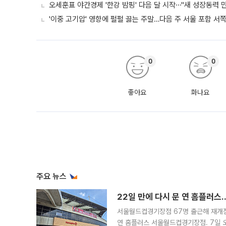
오세훈표 야간경제 '한강 밤핑' 다음 달 시작⋯"새 성장동력 만
'이중 고기압' 영향에 펄펄 끓는 주말…다음 주 서울 포함 서
0
0
좋아요
화나요
주요 뉴스
22일 만에 다시 문 연 홈플러스
서울월드컵경기장점 67명 출근해 재개점 
연 홈플러스 서울월드컵경기장점. 7일 