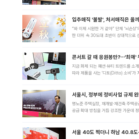
우유, 과일 같은 신선식품이 차근차근 자
입추매직 '불발', 처서매직은 올
“와 이제 시원한 거 같아” 단체 ‘뇌손상
한 더위 속 30도대 초반이 상대적으로
지역에 있었습니다. 7월 말에는 서풍과
콘서트 갈 때 응원봉만?⋯'최애'
지금 화제 되는 패션·뷰티 트렌드를 소개
따라 제품을 사는 '디토(Ditto) 소비
어디일까요? 아이돌 콘서트 시작을 기다
서울시, 정부에 정비사업 규제 완화
명노준 주택실장, 재개발·재건축 주택공
공급 확대 방침을 거듭 강조한 가운데 정
면 반박하고 나섰다. 명노준 서울시 주택
서울 40도 찍더니 하남 40.8도