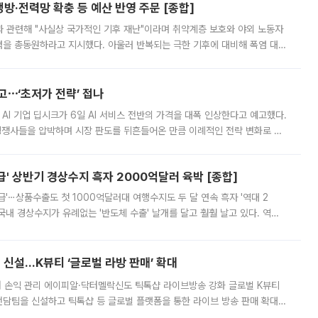
방·전력망 확충 등 예산 반영 주문 [종합]
과 관련해 "사실상 국가적인 기후 재난"이라며 취약계층 보호와 야외 노동자
정력을 총동원하라고 지시했다. 아울러 반복되는 극한 기후에 대비해 폭염 대응
영하는 방안도 검토하라고 주문했다. 이 대통령은 이날 폭염·가뭄 대
예고⋯‘초저가 전략’ 접나
 AI 기업 딥시크가 6일 AI 서비스 전반의 가격을 대폭 인상한다고 예고했다.
 경쟁사들을 압박하며 시장 판도를 뒤흔들어온 만큼 이례적인 전략 변화로 평
 이날 공지를 통해 구체적인 인상 폭은 공개하지 않았지만 상당한 수
' 상반기 경상수지 흑자 2000억달러 육박 [종합]
급'⋯상품수출도 첫 1000억달러대 여행수지도 두 달 연속 흑자 '역대 2
국내 경상수지가 유례없는 '반도체 수출' 날개를 달고 훨훨 날고 있다. 역대
경상수지 뿐 아니라 상반기 경상수지 흑자도 2000억달러에 근접하며 사상 최
신설…K뷰티 ‘글로벌 라방 판매’ 확대
터 손익 관리 에이피알·닥터멜락신도 틱톡샵 라이브방송 강화 글로벌 K뷰티
담팀을 신설하고 틱톡샵 등 글로벌 플랫폼을 통한 라이브 방송 판매 확대에
급하는 데서 한발 더 나아가 방송 기획과 상품 구성, 출연자 섭외, 손익