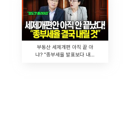
부동산 세제개편 아직 끝 아
냐? "종부세율 발표보다 내릴
것" 장기거주·양도세 전망 I 집
땅지성 I 김인만, 진미윤