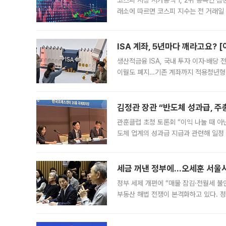
코스피 시장 시가총액 1, 2위 종목인 
래소에 따르면 코스피 지수는 전 거래일 대
1.81% 내린 6478.75에 출발한 코
다. 이날 오전
ISA 계좌, 5년마다 깨라고요? 
생산적금융 ISA, 국내 투자 이자·배당
이월도 폐지…기존 계좌까지 적용청년형 
는 5년마다 계좌를 해지하라는 건가요?”
편을
김정관 장관 “반도체 성과급, 
관훈클럽 초청 토론회 “이익 나눌 때 아
도체 업계의 성과급 지급과 관련해 일정
최근 상법·자본시장법 개정으로 기업 지
세금 꺼낸 정부에…오세훈 서울시장
정부 세제 개편에 “매물 잠김·전월세 불
부동산 해법 전쟁이 본격화하고 있다. 
드를 꺼내자 서울시는 전·월세 부담만 