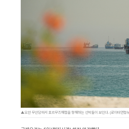
▲오만 무산담에서 호르무즈해협을 항해하는 선박들이 보인다. (로이터연합뉴