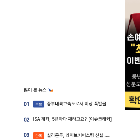
많이 본 뉴스
중부내륙고속도로서 미상 폭발물 발견
01
속보
ISA 계좌, 5년마다 깨라고요? [이슈크래커]
02
03
실리콘투, 라이브커머스팀 신설…K뷰티 ‘글로벌 판매망’ 확대[K뷰티 라방戰]
단독