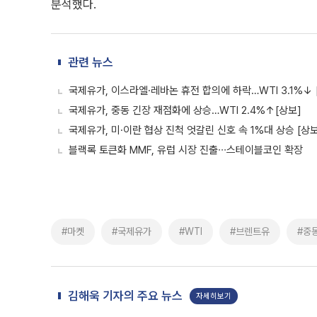
분석했다.
관련 뉴스
국제유가, 이스라엘·레바논 휴전 합의에 하락…WTI 3.1%↓ 
국제유가, 중동 긴장 재점화에 상승…WTI 2.4%↑[상보]
국제유가, 미·이란 협상 진척 엇갈린 신호 속 1%대 상승 [상보
블랙록 토큰화 MMF, 유럽 시장 진출∙∙∙스테이블코인 확장
#마켓
#국제유가
#WTI
#브렌트유
#중
김해욱 기자의 주요 뉴스
자세히보기