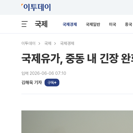
국제
국제경제
국제일반
미국
중국
이투데이
국제
국제경제
국제유가, 중동 내 긴장 완
입력 2026-06-06 07:10
김해욱 기자
구독