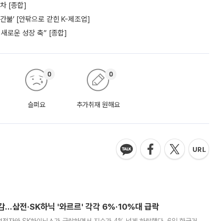
차 [종합]
간불’ [안팎으로 갇힌 K-제조업]
새로운 성장 축” [종합]
0
0
슬퍼요
추가취재 원해요
감…삼전·SK하닉 '와르르' 각각 6%·10%대 급락