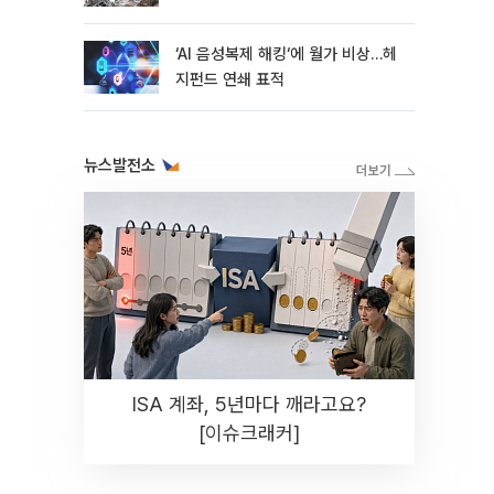
지연
‘AI 음성복제 해킹‘에 월가 비상…헤
지펀드 연쇄 표적
뉴스발전소
ISA 계좌, 5년마다 깨라고요?
[이슈크래커]