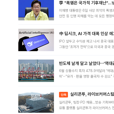
李 "폭염은 국가적 기후재난"…냉
이재명 대통령은 6일 사상 최악의 폭염
안전 등 인명 피해를 막는 데 모든 행
인프라 확충 계획을 내년도 예산안에 반
中 딥시크, AI 가격 대폭 인상 
IPO 앞두고 수익성 제고 나서 중국 대표
그동안 ‘초저가 전략’으로 미국과 중국
가된다. 블룸버그통신에 따르면 딥시크는
반도체 날개 달고 날았다⋯'역대급
6월 상품수지 흑자 478.9억달러 '역대
위'⋯"유가ㆍ환율 영향 출국자 수 감소" 
급 수출 호조가 매달 이어지면서 6월 
대 기
실리콘투, 라이브커머스팀 
단독
실리콘투, 팀장·PD 채용…방송 기획부
유통 플랫폼 실리콘투가 라이브커머스 전
나섰다. 국내 화장품을 해외 유통망에 공