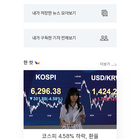
내가 저장한 뉴스 모아보기
내가 구독한 기자 전체보기
한 컷
코스피 4.58% 하락, 환율