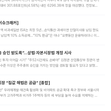
삼성전자와 SK하이닉스가 급락하면서 지수가 4% 넘게 하락했다. 6일 한국거
비 301.88포인트(4.58%) 내린 6296.38에 장을 마감했다. 전장보다
스피는 장중 한때 6550.94까지 오르기도 했으나 6238.32까지 밀리기도 했
[이슈크래커]
 전액 비과세일반 ISA는 최장 5년…손익통산·과세이연 단절미사용 납입 한도
납입액 10% 소득공제…“10% 환급”은 아냐 “오랫동안 운용하라더니 이제
 ‘만능 절세 통장’으로 불리는 개인종합자산관리계좌(ISA)가 두 갈래로 개
주총 승인 받도록”…상법·자본시장법 개정 시사
닌 투자 이어갈 시기” “주52시간제도 손봐야” 김정관 산업통상부 장관이 반
 수준 이상은 주주총회 승인을 거치는 방안을 검토할 필요가 있다고 밝혔다.
배구조와 주주권 강화 논의가 이어지는 가운데, 핵심 연구인력에 대한
 “집값 해법은 공급” [종합]
안” 우려재개발·재건축 활성화 및 비아파트 공급 확대 촉구 정부와 서울시의
정부가 고가주택과 비거주 1주택자 등의 세 부담을 높여 수요를 억제하는 카
키울 것이라며 세금이 아닌 공급이 근본적인 처방이라고 전면 반박했다.