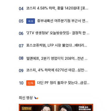
코스피 4.58% 하락, 환율 1420원대 [포토]
04
중부내륙선 여주분기점 부근서 연이은 추돌사고 발생
05
속보
'2TV 생생정보' 오늘방송맛집- 결정적 한 수, 3종 메밀면! 메밀 소바 맛집 '의○○○○'
06
포스코퓨처엠, LFP 시장 뚫었다…배터리사와 대규모 장기 공급 합의
07
08
엘앤에프, 2분기 영업이익 208억…전년 比 흑자전환
코스피, 4% 하락에 6270선 마감…삼전·SK하닉 '와르르' 각각 6%·10%대 급락
09
더딘 PF 정리 돌파구 찾는다…금감원, 1년 반 만에 매각설명회 재개
10
단독
최신 영상