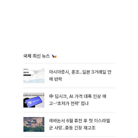
국제 최신 뉴스
아시아증시, 혼조...일본 3거래일 만
에 반락
中 딥시크, AI 가격 대폭 인상 예
고⋯‘초저가 전략’ 접나
레바논서 6월 휴전 후 첫 이스라엘
군 사망...중동 긴장 재고조