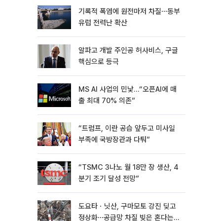
기록적 폭염에 원전마저 차질⋯동부
유럽 전력난 확산
알파고 개발 주인공 허사비스, 구글
핵심으로 등극
MS AI 사업의 민낯…“오픈AI에 매
출 최대 70% 의존”
“트럼프, 이란 공습 앞두고 미사일
부족에 국방장관과 다퉈”
“TSMC 3나노 월 18만 장 생산, 4
분기 조기 달성 전망”
도요타ㆍ닛산, 구마모토 강진 딪고
정상화⋯공급망 차질 빚은 혼다는