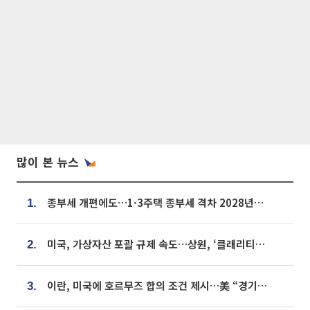
많이 본 뉴스
종부세 개편에도…1·3주택 종부세 격차 2028년부터 확대
1.
미국, 가상자산 포괄 규제 속도…상원, ‘클래리티법’ 9월 절차투표 추진
2.
이란, 미국에 호르무즈 합의 조건 제시…美 “경기 아직 안 끝나” [종합]
3.