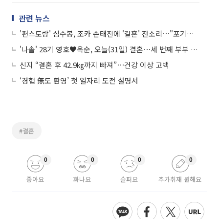
관련 뉴스
'편스토랑' 심수봉, 조카 손태진에 '결혼' 잔소리⋯"포기하니 남편 바뀌어"
'나솔' 28기 영호♥옥순, 오늘(31일) 결혼⋯세 번째 부부 탄생 '역대급 기수'
신지 “결혼 후 42.9㎏까지 빠져”⋯건강 이상 고백
‘경험 無도 환영’ 첫 일자리 도전 설명서
#결혼
0
0
0
0
좋아요
화나요
슬퍼요
추가취재 원해요