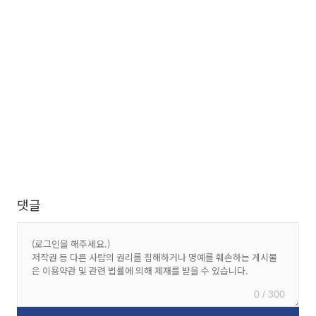
댓글
0 / 300