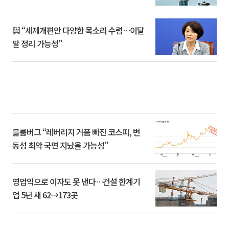
與 “세제개편안 다양한 목소리 수렴…이달
말 정리 가능성”
블룸버그 “레버리지 거품 빠진 코스피, 변
동성 최악 국면 지났을 가능성”
영업익으로 이자도 못 낸다…건설 한계기
업 5년 새 62→173곳