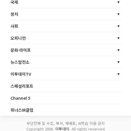
국제
정치
사회
오피니언
문화·라이프
뉴스발전소
이투데이TV
스페셜리포트
Channel 5
위너스IR클럽
무단전재 및 수집, 복사, 재배포, AI학습 이용 금지
Copyright 2006.
이투데이
. All rights reserved