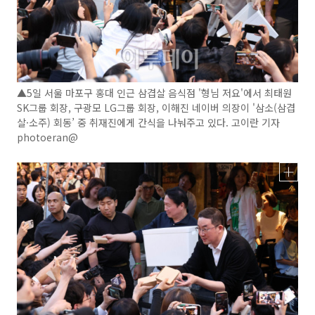
▲5일 서울 마포구 홍대 인근 삼겹살 음식점 '형님 저요'에서 최태원
SK그룹 회장, 구광모 LG그룹 회장, 이해진 네이버 의장이 '삼소(삼겹
살·소주) 회동’ 중 취재진에게 간식을 나눠주고 있다. 고이란 기자
photoeran@