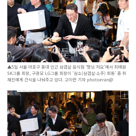
▲5일 서울 마포구 홍대 인근 삼겹살 음식점 '형님 저요'에서 최태원
SK그룹 회장, 구광모 LG그룹 회장이 '삼소(삼겹살·소주) 회동’ 중 취
재진에게 간식을 나눠주고 있다. 고이란 기자 photoeran@