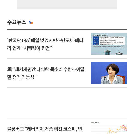
주요뉴스
‘한국판 IRA’ 베일 벗었지만…반도체·배터
리 업계 “시행령이 관건”
與 “세제개편안 다양한 목소리 수렴…이달
말 정리 가능성”
블룸버그 “레버리지 거품 빠진 코스피, 변