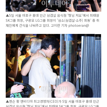
▲5일 서울 마포구 홍대 인근 삼겹살 음식점 '형님 저요'에서 최태원
SK그룹 회장, 구광모 LG그룹 회장이 '삼소(삼겹살·소주) 회동’ 중 취
재진에게 간식을 나눠주고 있다. 고이란 기자 photoeran@
▲젠슨 황 엔비디아 최고경영자(CEO)가 5일 서울 마포구 홍대 인근
삼겹살 음식점 '형님 저요'에서 최태원 SK그룹 회장, 구광모 LG그룹