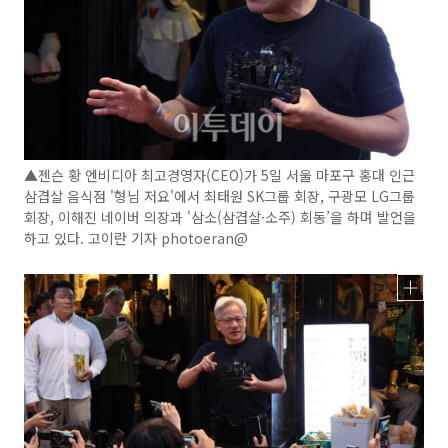
▲젠슨 황 엔비디아 최고경영자(CEO)가 5일 서울 마포구 홍대 인근
삼겹살 음식점 '형님 저요'에서 최태원 SK그룹 회장, 구광모 LG그룹
회장, 이해진 네이버 의장과 '삼소(삼겹살·소주) 회동’을 하며 발언을
하고 있다. 고이란 기자 photoeran@