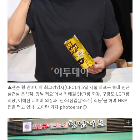
▲젠슨 황 엔비디아 최고경영자(CEO)가 5일 서울 마포구 홍대 인근
삼겹살 음식점 '형님 저요'에서 최태원 SK그룹 회장, 구광모 LG그룹
회장, 이해진 네이버 의장과 '삼소(삼겹살·소주) 회동’을 하며 HBM
칩을 먹고 있다. 고이란 기자 photoeran@