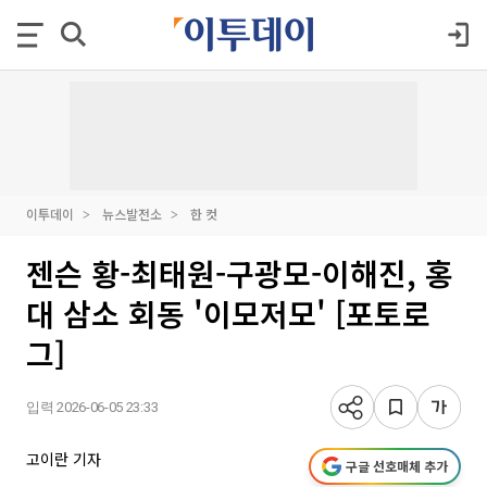
이투데이
뉴스발전소
한 컷
젠슨 황-최태원-구광모-이해진, 홍
대 삼소 회동 '이모저모' [포토로
그]
입력 2026-06-05 23:33
고이란 기자
구글 선호매체 추가