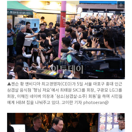
▲젠슨 황 엔비디아 최고경영자(CEO)가 5일 서울 마포구 홍대 인근
삼겹살 음식점 '형님 저요'에서 최태원 SK그룹 회장, 구광모 LG그룹
회장, 이해진 네이버 의장과 '삼소(삼겹살·소주) 회동’을 하며 시민들
에게 HBM 칩을 나눠주고 있다. 고이란 기자 photoeran@