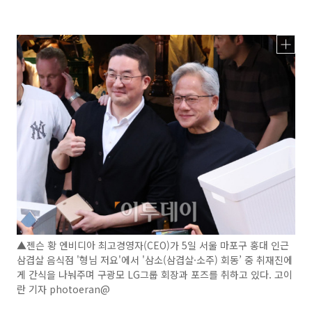
▲젠슨 황 엔비디아 최고경영자(CEO)가 5일 서울 마포구 홍대 인근
삼겹살 음식점 '형님 저요'에서 '삼소(삼겹살·소주) 회동’ 중 취재진에
게 간식을 나눠주며 구광모 LG그룹 회장과 포즈를 취하고 있다. 고이
란 기자 photoeran@