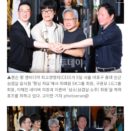
▲젠슨 황 엔비디아 최고경영자(CEO)가 5일 서울 마포구 홍대 인근
삼겹살 음식점 '형님 저요'에서 최태원 SK그룹 회장, 구광모 LG그룹
회장, 이해진 네이버 의장과 이른바 '삼소(삼겹살·소주) 회동’을 하며
포즈를 취하고 있다. 고이란 기자 photoeran@