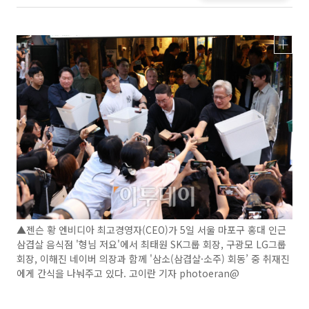
▲젠슨 황 엔비디아 최고경영자(CEO)가 5일 서울 마포구 홍대 인근
삼겹살 음식점 '형님 저요'에서 최태원 SK그룹 회장, 구광모 LG그룹
회장, 이해진 네이버 의장과 함께 '삼소(삼겹살·소주) 회동’ 중 취재진
에게 간식을 나눠주고 있다. 고이란 기자 photoeran@