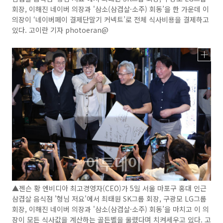
회장, 이해진 네이버 의장과 '삼소(삼겹살·소주) 회동’을 한 가운데 이
의장이 ‘네이버페이 결제단말기 커넥트’로 전체 식사비용을 결제하고
있다. 고이란 기자 photoeran@
▲젠슨 황 엔비디아 최고경영자(CEO)가 5일 서울 마포구 홍대 인근
삼겹살 음식점 '형님 저요'에서 최태원 SK그룹 회장, 구광모 LG그룹
회장, 이해진 네이버 의장과 '삼소(삼겹살·소주) 회동’을 마치고 이 의
장이 모든 식사값을 계산하는 골든벨을 울렸다며 치켜세우고 있다. 고