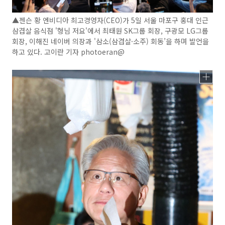
▲젠슨 황 엔비디아 최고경영자(CEO)가 5일 서울 마포구 홍대 인근
삼겹살 음식점 '형님 저요'에서 최태원 SK그룹 회장, 구광모 LG그룹
회장, 이해진 네이버 의장과 '삼소(삼겹살·소주) 회동’을 하며 발언을
하고 있다. 고이란 기자 photoeran@