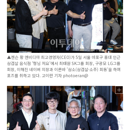
▲젠슨 황 엔비디아 최고경영자(CEO)가 5일 서울 마포구 홍대 인근
삼겹살 음식점 '형님 저요'에서 최태원 SK그룹 회장, 구광모 LG그룹
회장, 이해진 네이버 의장과 이른바 '삼소(삼겹살·소주) 회동’을 하며
포즈를 취하고 있다. 고이란 기자 photoeran@