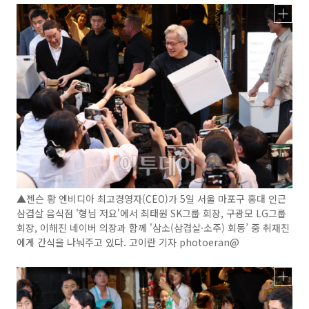
▲젠슨 황 엔비디아 최고경영자(CEO)가 5일 서울 마포구 홍대 인근
삼겹살 음식점 '형님 저요'에서 최태원 SK그룹 회장, 구광모 LG그룹
회장, 이해진 네이버 의장과 함께 '삼소(삼겹살·소주) 회동’ 중 취재진
에게 간식을 나눠주고 있다. 고이란 기자 photoeran@