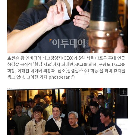
▲젠슨 황 엔비디아 최고경영자(CEO)가 5일 서울 마포구 홍대 인근
삼겹살 음식점 '형님 저요'에서 최태원 SK그룹 회장, 구광모 LG그룹
회장, 이해진 네이버 의장과 '삼소(삼겹살·소주) 회동’을 하며 휴지를
뽑고 있다. 고이란 기자 photoeran@