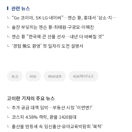
관련 뉴스
“Go 코리아, SK·LG·네이버”…젠슨 황, 홍대서 ‘삼소·치킨·노래방’ 풀코스
술잔 부딪히는 젠슨 황-최태원-구광모-이해진
젠슨 황 "한국에 큰 선물 선사…내년 더 바빠질 것“
‘경험 無도 환영’ 첫 일자리 도전 설명서
#LG
#SK
#NAVER
#SK하이닉스
고이란 기자의 주요 뉴스
추가 공급 대책 임박…부동산 시장 '이번엔?'
코스피 4.58% 하락, 환율 1420원대
출산율 반등세 속 임신출산·유아교육박람회 '북적'