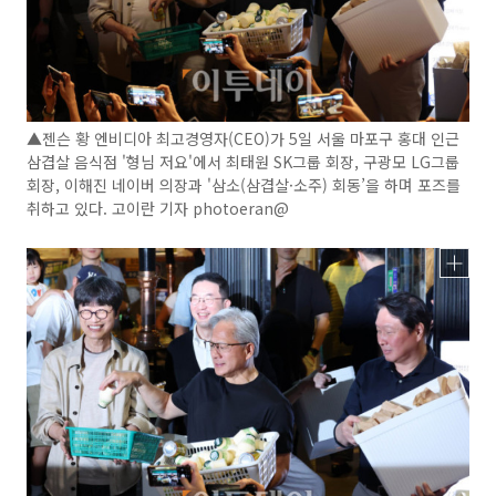
▲젠슨 황 엔비디아 최고경영자(CEO)가 5일 서울 마포구 홍대 인근
삼겹살 음식점 '형님 저요'에서 최태원 SK그룹 회장, 구광모 LG그룹
회장, 이해진 네이버 의장과 '삼소(삼겹살·소주) 회동’을 하며 포즈를
취하고 있다. 고이란 기자 photoeran@