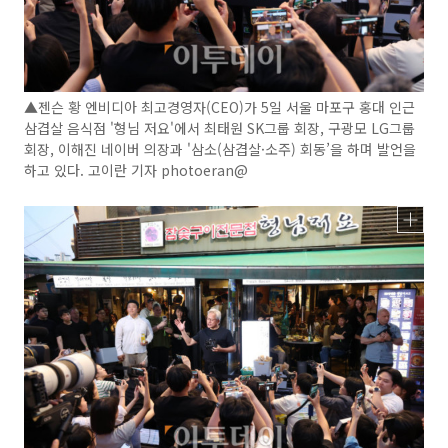
▲젠슨 황 엔비디아 최고경영자(CEO)가 5일 서울 마포구 홍대 인근
삼겹살 음식점 '형님 저요'에서 최태원 SK그룹 회장, 구광모 LG그룹
회장, 이해진 네이버 의장과 '삼소(삼겹살·소주) 회동’을 하며 발언을
하고 있다. 고이란 기자 photoeran@