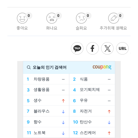
0
0
0
0
좋아요
화나요
슬퍼요
추가취재 원해요