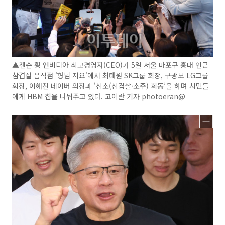
▲젠슨 황 엔비디아 최고경영자(CEO)가 5일 서울 마포구 홍대 인근
삼겹살 음식점 '형님 저요'에서 최태원 SK그룹 회장, 구광모 LG그룹
회장, 이해진 네이버 의장과 '삼소(삼겹살·소주) 회동’을 하며 시민들
에게 HBM 칩을 나눠주고 있다. 고이란 기자 photoeran@