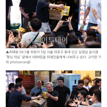
▲최태원 SK그룹 회장이 5일 서울 마포구 홍대 인근 삼겹살 음식점
'형님 저요' 앞에서 HBM칩을 취재진들에게 나눠주고 있다. 고이란 기
자 photoeran@