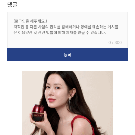
댓글
0 / 300