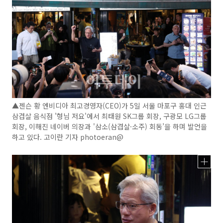
▲젠슨 황 엔비디아 최고경영자(CEO)가 5일 서울 마포구 홍대 인근
삼겹살 음식점 '형님 저요'에서 최태원 SK그룹 회장, 구광모 LG그룹
회장, 이해진 네이버 의장과 '삼소(삼겹살·소주) 회동’을 하며 발언을
하고 있다. 고이란 기자 photoeran@