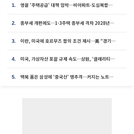
영끌 '주택공급' 대책 임박⋯비아파트·도심복합까지 총동원
1.
종부세 개편에도…1·3주택 종부세 격차 2028년부터 확대
2.
이란, 미국에 호르무즈 합의 조건 제시…美 “경기 아직 안 끝나” [종합]
3.
미국, 가상자산 포괄 규제 속도…상원, ‘클래리티법’ 9월 절차투표 추진
4.
맥북 품은 삼성에 ‘중국산’ 맹추격⋯커지는 노트북 OLED 시장
5.