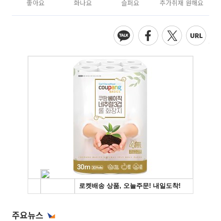
좋아요
화나요
슬퍼요
추가취재 원해요
주요뉴스