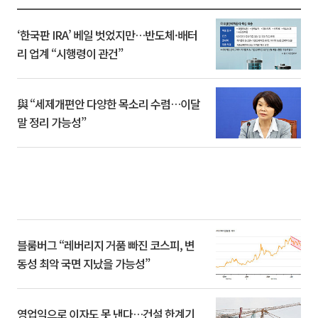
‘한국판 IRA’ 베일 벗었지만…반도체·배터
리 업계 “시행령이 관건”
與 “세제개편안 다양한 목소리 수렴…이달
말 정리 가능성”
블룸버그 “레버리지 거품 빠진 코스피, 변
동성 최악 국면 지났을 가능성”
영업익으로 이자도 못 낸다…건설 한계기