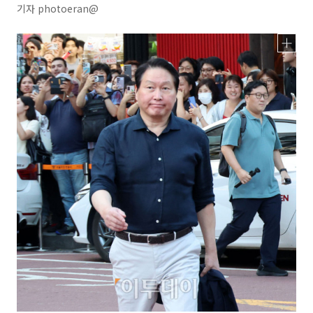
기자 photoeran@