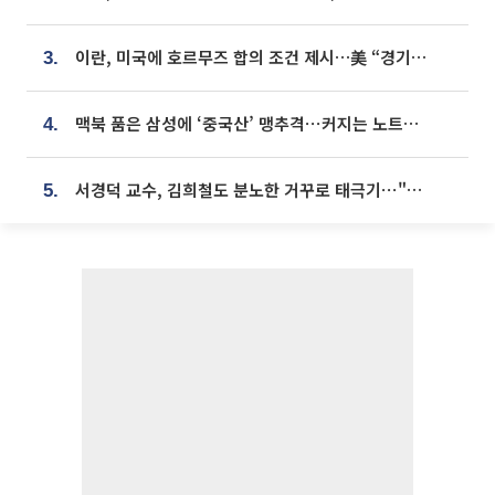
이란, 미국에 호르무즈 합의 조건 제시…美 “경기 아직 안 끝나” [종합]
3.
맥북 품은 삼성에 ‘중국산’ 맹추격⋯커지는 노트북 OLED 시장
4.
서경덕 교수, 김희철도 분노한 거꾸로 태극기⋯"엉터리는 아냐, 아쉬울 뿐"
5.