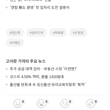
‘경험 無도 환영’ 첫 일자리 도전 설명서
#젠슨황
#엔비디아
#최태원
#구광모
#이해진
고이란 기자의 주요 뉴스
추가 공급 대책 임박…부동산 시장 '이번엔?'
코스피 4.58% 하락, 환율 1420원대
출산율 반등세 속 임신출산·유아교육박람회 '북적'
0
0
0
0