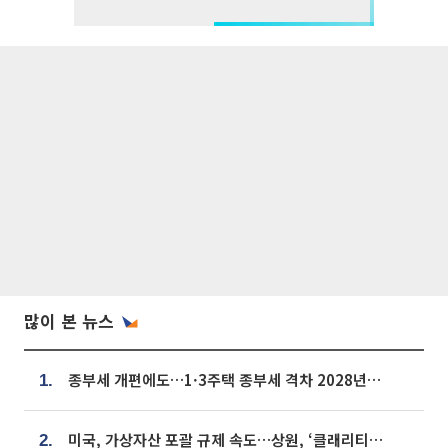
많이 본 뉴스
종부세 개편에도…1·3주택 종부세 격차 2028년부터 확대
1.
미국, 가상자산 포괄 규제 속도…상원, ‘클래리티법’ 9월 절차투표 추진
2.