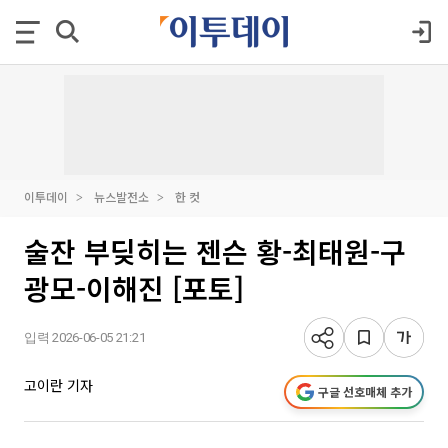
이투데이
뉴스발전소
한 컷
술잔 부딪히는 젠슨 황-최태원-구
광모-이해진 [포토]
입력 2026-06-05 21:21
고이란 기자
구글 선호매체 추가