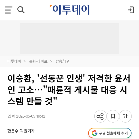
이투데이
문화·라이프
방송/TV
이승환, '선동꾼 인생' 저격한 윤서
인 고소⋯"패륜적 게시물 대응 시
스템 만들 것"
입력 2026-06-05 19:42
한은수 객원기자
구글 선호매체 추가