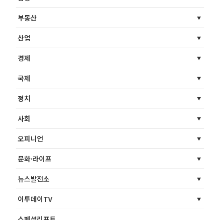
부동산
산업
경제
국제
정치
사회
오피니언
문화·라이프
뉴스발전소
이투데이TV
스페셜리포트