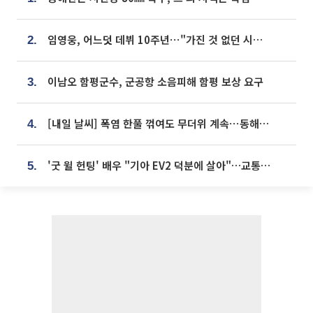
임영웅, 어느덧 데뷔 10주년⋯"가진 것 없던 시절, 내 앞엔 20명의 팬뿐"
2.
이남오 함평군수, 군공항 소음피해 함평 보상 요구
3.
[내일 날씨] 폭염 한풀 꺾여도 무더위 계속⋯동해안 이틀 연속 비
4.
'굿 윌 헌팅' 배우 "기아 EV2 덕분에 살아"…교통사고 후 안전성 극찬
5.