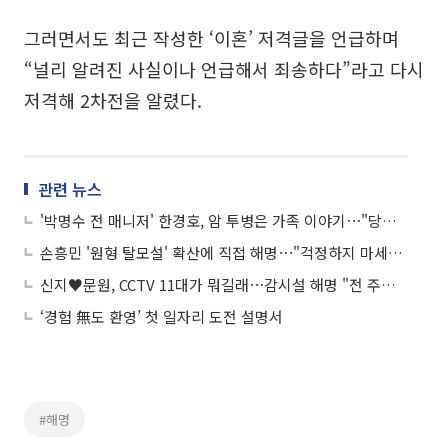
그러면서도 최근 작성한 ‘이혼’ 저격글을 언급하며
“널리 알려진 사실이나 언급해서 죄송하다”라고 다시
저격해 2차전을 알렸다.
관련 뉴스
'박명수 전 매니저' 한경호, 암 투병은 가족 이야기⋯"당황스럽다" 해명
손흥민 '원형 탈모설' 확산에 직접 해명⋯"걱정하지 마세요"
신지♥문원, CCTV 11대가 뭐길래⋯감시설 해명 "전 주인이 설치한 것"
‘경험 無도 환영’ 첫 일자리 도전 설명서
#해명