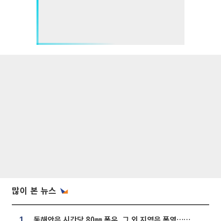
많이 본 뉴스
동해안은 시간당 80㎜ 폭우, 그 외 지역은 폭염…‘극과 극 날씨’
1.