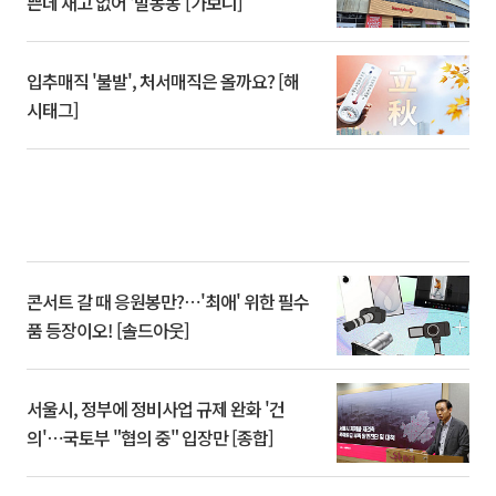
쁜데 재고 없어 ‘발동동’[가보니]
입추매직 '불발', 처서매직은 올까요? [해
시태그]
콘서트 갈 때 응원봉만?⋯'최애' 위한 필수
품 등장이오! [솔드아웃]
서울시, 정부에 정비사업 규제 완화 '건
의'⋯국토부 "협의 중" 입장만 [종합]