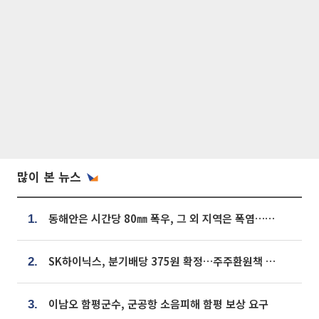
많이 본 뉴스
동해안은 시간당 80㎜ 폭우, 그 외 지역은 폭염…‘극과 극 날씨’
1.
SK하이닉스, 분기배당 375원 확정…주주환원책 9월로 앞당겨 발표
2.
이남오 함평군수, 군공항 소음피해 함평 보상 요구
3.