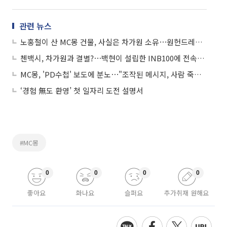
관련 뉴스
노홍철이 산 MC몽 건물, 사실은 차가원 소유⋯원헌드레드 "MC몽과 관련 없어"
첸백시, 차가원과 결별?⋯백현이 설립한 INB100에 전속계약 해지 통보
MC몽, 'PD수첩' 보도에 분노⋯"조작된 메시지, 사람 죽이려는 것"
‘경험 無도 환영’ 첫 일자리 도전 설명서
#MC몽
0
0
0
0
좋아요
화나요
슬퍼요
추가취재 원해요