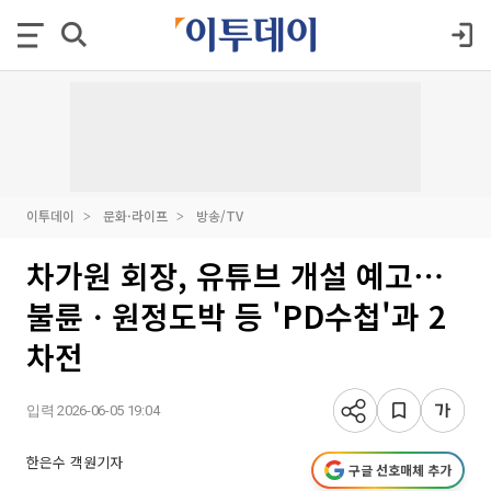
이투데이
문화·라이프
방송/TV
차가원 회장, 유튜브 개설 예고⋯
불륜ㆍ원정도박 등 'PD수첩'과 2
차전
입력 2026-06-05 19:04
한은수 객원기자
구글 선호매체 추가