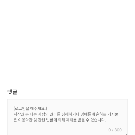
댓글
0 / 300