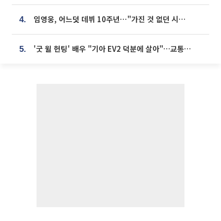
임영웅, 어느덧 데뷔 10주년⋯"가진 것 없던 시절, 내 앞엔 20명의 팬뿐"
4.
'굿 윌 헌팅' 배우 "기아 EV2 덕분에 살아"…교통사고 후 안전성 극찬
5.