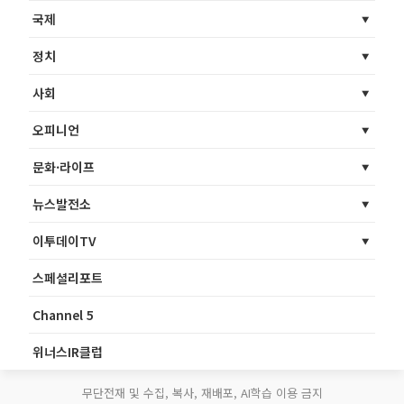
국제
정치
사회
오피니언
문화·라이프
뉴스발전소
이투데이TV
스페셜리포트
Channel 5
위너스IR클럽
무단전재 및 수집, 복사, 재배포, AI학습 이용 금지