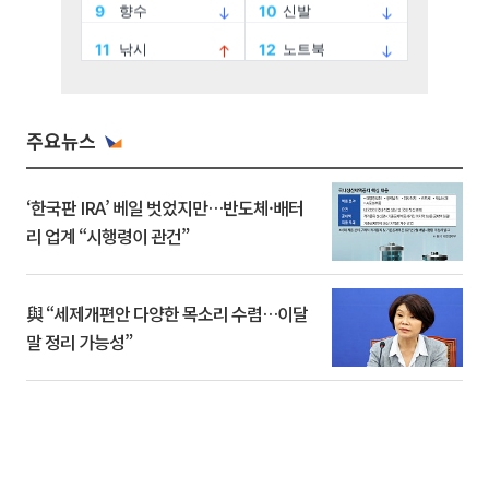
주요뉴스
‘한국판 IRA’ 베일 벗었지만…반도체·배터
리 업계 “시행령이 관건”
與 “세제개편안 다양한 목소리 수렴…이달
말 정리 가능성”