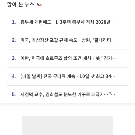
많이 본 뉴스
종부세 개편에도…1·3주택 종부세 격차 2028년부터 확대
1.
미국, 가상자산 포괄 규제 속도…상원, ‘클래리티법’ 9월 절차투표 추진
2.
이란, 미국에 호르무즈 합의 조건 제시…美 “경기 아직 안 끝나” [종합]
3.
[내일 날씨] 전국 무더위 계속…10일 낮 최고 34도 육박
4.
서경덕 교수, 김희철도 분노한 거꾸로 태극기⋯"엉터리는 아냐, 아쉬울 뿐"
5.