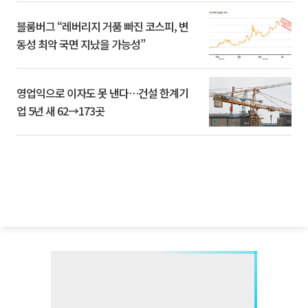
블룸버그 “레버리지 거품 빠진 코스피, 변
동성 최악 국면 지났을 가능성”
영업익으로 이자도 못 낸다…건설 한계기
업 5년 새 62→173곳