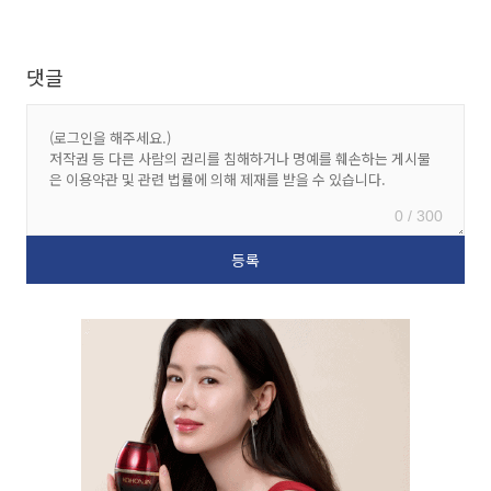
댓글
0 / 300