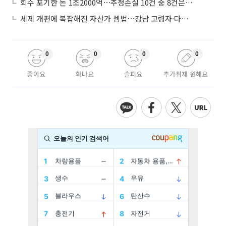
회수 포기한 돈 1조2000억⋯추정손실 10건 중 8건은 기업대출
세제 개편에 복잡해진 자산가 셈법⋯강남 고령자·다주택자 ‘자산재편 고심’
0
0
0
0
좋아요
화나요
슬퍼요
추가취재 원해요