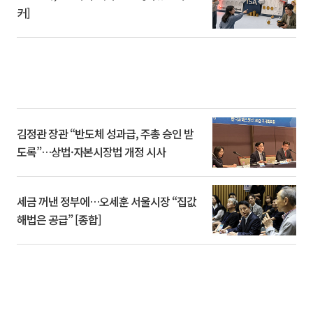
커]
김정관 장관 “반도체 성과급, 주총 승인 받
도록”…상법·자본시장법 개정 시사
세금 꺼낸 정부에…오세훈 서울시장 “집값
해법은 공급” [종합]