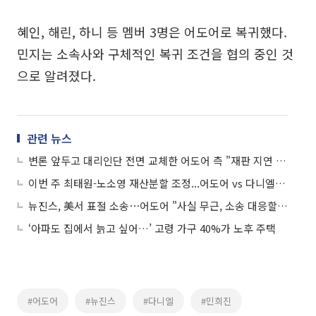
혜인, 해린, 하니 등 멤버 3명은 어도어로 복귀했다.
민지는 소속사와 구체적인 복귀 조건을 협의 중인 것
으로 알려졌다.
관련 뉴스
변론 앞두고 대리인단 전면 교체한 어도어 측 "재판 지연 의도 없어"...어도어-다니엘 431억 손배소
이번 주 최태원-노소영 재산분할 조정...어도어 vs 다니엘 '431억 손배소'도 시작
뉴진스, 美서 표절 소송⋯어도어 "사실 무근, 소송 대응할 것"
‘아파도 집에서 늙고 싶어…’ 고령 가구 40%가 노후 주택
#어도어
#뉴진스
#다니엘
#민희진