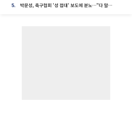
박문성, 축구협회 '성 접대' 보도에 분노…"다 말아먹으려고 작정했나"
5.