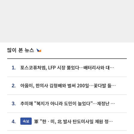
많이 본 뉴스
포스코퓨처엠, LFP 시장 뚫었다…배터리사와 대규모 장기 공급 합의
1.
아옳이, 한의사 김형배와 벌써 200일⋯꽃다발 들고 "프러포즈 아냐"
2.
추미애 "복지가 아니라 도민이 늘었다"…재정난 책임론 정면돌파
3.
軍 "한ㆍ미, 北 발사 탄도미사일 제원 정밀분석 중"
속보
4.