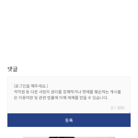
댓글
0 / 300