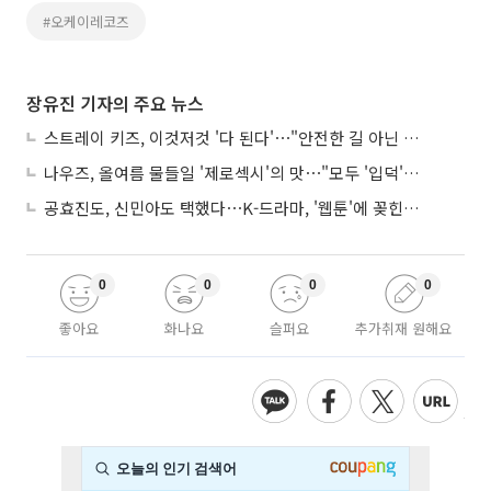
#오케이레코즈
장유진 기자의 주요 뉴스
스트레이 키즈, 이것저것 '다 된다'⋯"안전한 길 아닌 도전이 재밌어"
나우즈, 올여름 물들일 '제로섹시'의 맛⋯"모두 '입덕'시킬 것"
공효진도, 신민아도 택했다⋯K-드라마, '웹툰'에 꽂힌 이유
0
0
0
0
좋아요
화나요
슬퍼요
추가취재 원해요