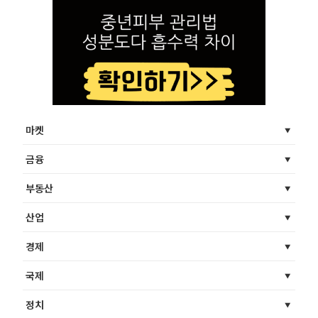
마켓
금융
부동산
산업
경제
국제
정치