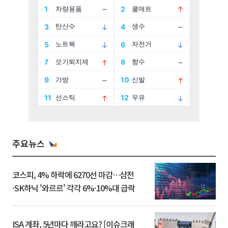
주요뉴스
코스피, 4% 하락에 6270선 마감…삼전
·SK하닉 '와르르' 각각 6%·10%대 급락
ISA 계좌, 5년마다 깨라고요? [이슈크래