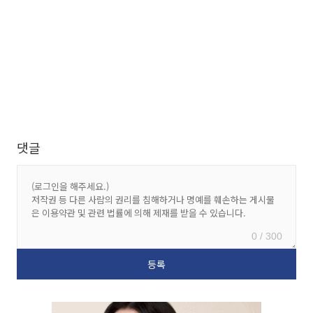
댓글
0 / 300