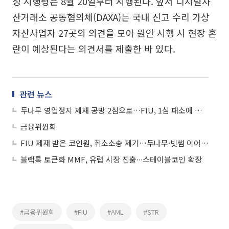
정 시행령은 8월 20일부터 시행된다. 앞서 디지털자
산거래소 공동협의체(DAXA)는 국내 신고 수리 가상
자산사업자 27곳의 의견을 모아 원안 시행 시 현장 혼
란이 예상된다는 의견서를 제출한 바 있다.
관련 뉴스
두나무 영업정지 제재 공방 2심으로…FIU, 1심 패소에 항소
금융위원회
FIU 제재 받은 코인원, 취소소송 제기…두나무·빗썸 이어 소송전
블랙록 토큰화 MMF, 유럽 시장 진출∙∙∙스테이블코인 확장
#금융위원회
#FIU
#AML
#STR