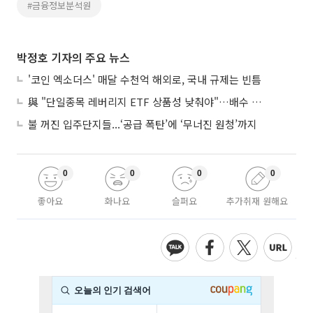
#금융정보분석원
박정호 기자의 주요 뉴스
'코인 엑소더스' 매달 수천억 해외로, 국내 규제는 빈틈
與 "단일종목 레버리지 ETF 상품성 낮춰야"…배수 조정안도 거론
불 꺼진 입주단지들...‘공급 폭탄’에 ‘무너진 원청’까지
0
0
0
0
좋아요
화나요
슬퍼요
추가취재 원해요