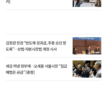
커]
김정관 장관 “반도체 성과급, 주총 승인 받
도록”…상법·자본시장법 개정 시사
세금 꺼낸 정부에…오세훈 서울시장 “집값
해법은 공급” [종합]