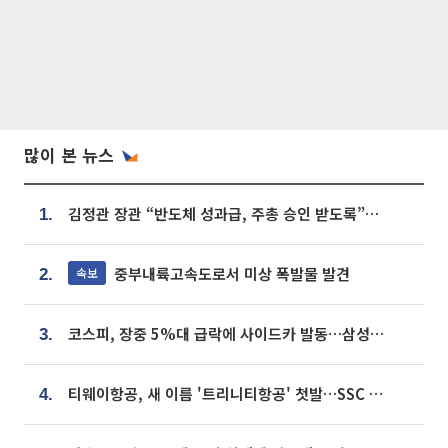
많이 본 뉴스
김정관 장관 “반도체 성과급, 주총 승인 받도록”…상법·자본시장법 개정 시사
1.
중부내륙고속도로서 미상 폭발물 발견
속보
2.
코스피, 장중 5%대 급락에 사이드카 발동…삼성·SK 동반 폭락
3.
티웨이항공, 새 이름 '트리니티항공' 첫발…SSC 전략 본격화
4.