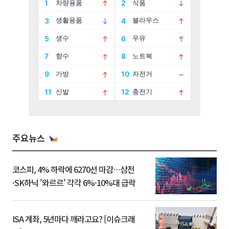
주요뉴스
코스피, 4% 하락에 6270선 마감…삼전
·SK하닉 '와르르' 각각 6%·10%대 급락
ISA 계좌, 5년마다 깨라고요? [이슈크래