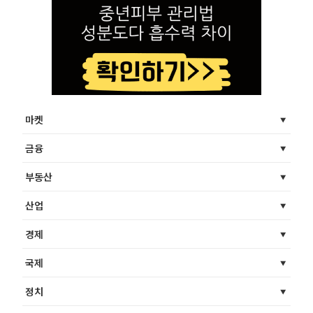
마켓
금융
부동산
산업
경제
국제
정치