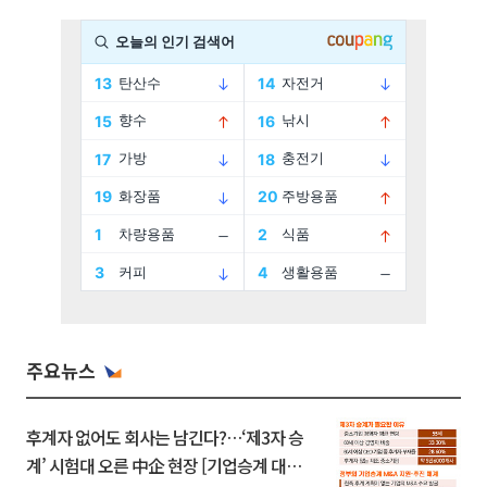
주요뉴스
후계자 없어도 회사는 남긴다?…‘제3자 승
계’ 시험대 오른 中企 현장 [기업승계 대전