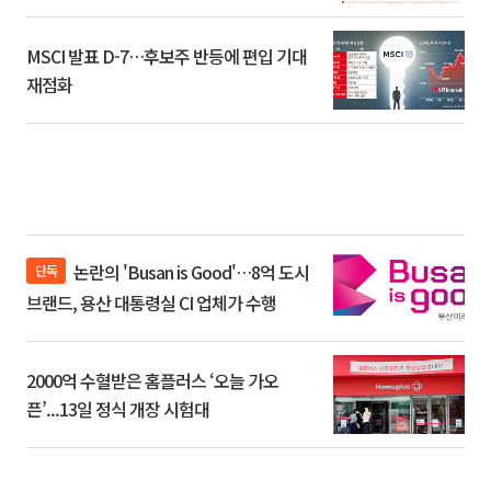
환]
MSCI 발표 D-7…후보주 반등에 편입 기대
재점화
논란의 'Busan is Good'…8억 도시
단독
브랜드, 용산 대통령실 CI 업체가 수행
2000억 수혈받은 홈플러스 ‘오늘 가오
픈’...13일 정식 개장 시험대