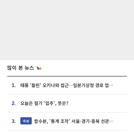
많이 본 뉴스
태풍 '돌핀' 오키나와 접근…일본기상청 경로 업데이트
1.
오늘은 절기 '입추', 뜻은?
2.
합수본, '통계 조작' 서울·경기·충북 선관위 등 추가 압수수색
속보
3.