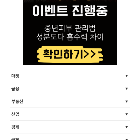
마켓
금융
부동산
산업
경제
국제