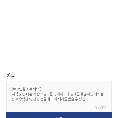
댓글
0 / 300