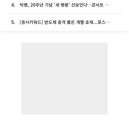
빅뱅, 20주년 기념 '새 뱅봉' 선보인다⋯콘서트 앞두고 팝업 개최
4.
[증시키워드] 반도체 충격 뚫은 개별 호재...포스코퓨처엠·에코프로·한화솔루션 '눈길'
5.