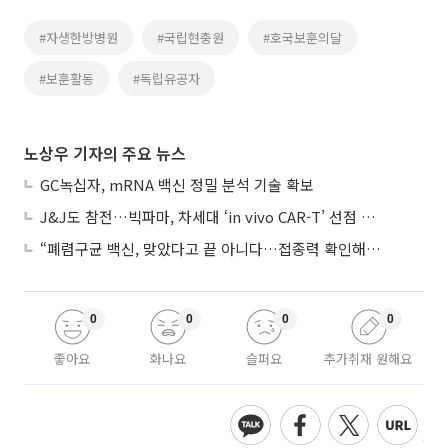
#자생한방병원
#국립현충원
#호국보훈의달
#보훈활동
#독립유공자
노상우 기자의 주요 뉴스
GC녹십자, mRNA 백신 정밀 분석 기술 확보
J&J도 참전…빅파마, 차세대 ‘in vivo CAR-T’ 선점 경쟁 본격화
“폐렴구균 백신, 맞았다고 끝 아니다…접종력 확인해야”
0
0
0
0
좋아요
화나요
슬퍼요
추가취재 원해요