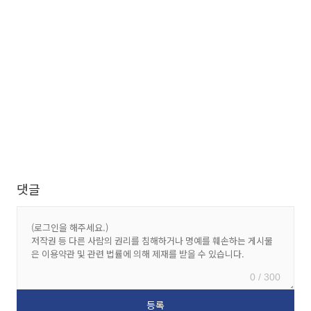
댓글
0 / 300