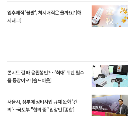
입추매직 '불발', 처서매직은 올까요? [해
시태그]
콘서트 갈 때 응원봉만?⋯'최애' 위한 필수
품 등장이오! [솔드아웃]
서울시, 정부에 정비사업 규제 완화 '건
의'⋯국토부 "협의 중" 입장만 [종합]