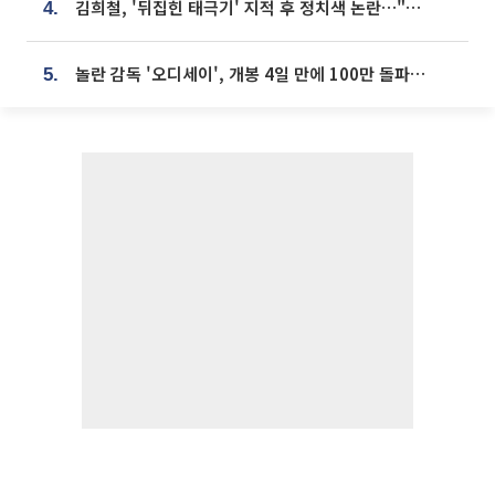
김희철, '뒤집힌 태극기' 지적 후 정치색 논란…"좌우 떠나 우리나라 국기"
4.
놀란 감독 '오디세이', 개봉 4일 만에 100만 돌파⋯'왕사남' 보다 빠르다
5.