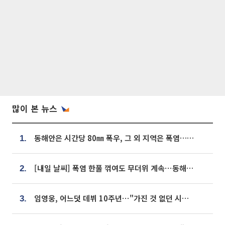
많이 본 뉴스
동해안은 시간당 80㎜ 폭우, 그 외 지역은 폭염…‘극과 극 날씨’
1.
[내일 날씨] 폭염 한풀 꺾여도 무더위 계속⋯동해안 이틀 연속 비
2.
임영웅, 어느덧 데뷔 10주년⋯"가진 것 없던 시절, 내 앞엔 20명의 팬뿐"
3.