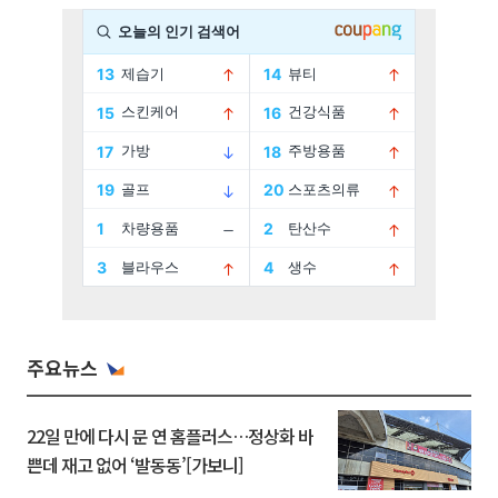
주요뉴스
22일 만에 다시 문 연 홈플러스…정상화 바
쁜데 재고 없어 ‘발동동’[가보니]