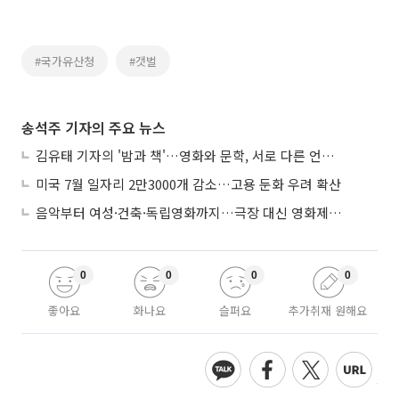
#국가유산청
#갯벌
송석주 기자의 주요 뉴스
김유태 기자의 '밤과 책'…영화와 문학, 서로 다른 언어를 읽다
미국 7월 일자리 2만3000개 감소…고용 둔화 우려 확산
음악부터 여성·건축·독립영화까지…극장 대신 영화제로 즐기는 스크린 여행
0
0
0
0
좋아요
화나요
슬퍼요
추가취재 원해요