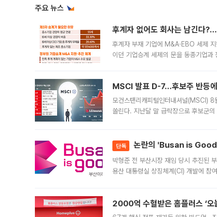
주요 뉴스
후계자 없어도 회사는 남긴다?…‘
후계자 부재 기업에 M&A·EBO 세제 
이던 기업승계 세제의 문을 동종기업과 
대신 M&A나 임직원 인수(EBO)를 통
늘
MSCI 발표 D-7…후보주 반등
모건스탠리캐피털인터내셔널(MSCI) 8
쏠린다. 지난달 말 급락장으로 후보군의
가능성과 지수 추종 자금 유입 기대가 
논란의 'Busan is Go
단독
박형준 전 부산시장 재임 당시 추진된 부산
용산 대통령실 상징체계(CI) 개발에 참
도시브랜드 사업이 공개 이후 시민 공감
2000억 수혈받은 홈플러스 ‘오늘