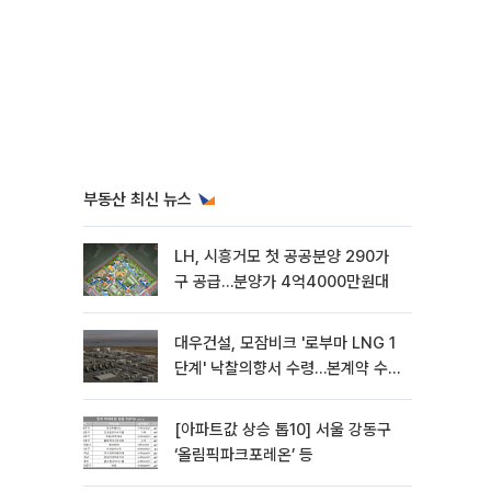
부동산 최신 뉴스
LH, 시흥거모 첫 공공분양 290가
구 공급…분양가 4억4000만원대
대우건설, 모잠비크 '로부마 LNG 1
단계' 낙찰의향서 수령…본계약 수
주 ‘청신호'
[아파트값 상승 톱10] 서울 강동구
‘올림픽파크포레온’ 등