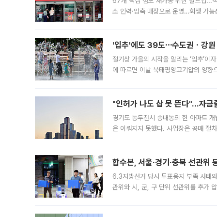
67개 핵심 점포 재가동 위한 빌드업..
소 인력·압축 매장으로 운영…회생 가능성
영업을 시작한다. 핵심 점포 67개에는 
'입추'에도 39도⋯수도권ㆍ강원
절기상 가을의 시작을 알리는 ‘입추’이자
에 따르면 이날 북태평양고기압의 영향으
도, 낮 최고기온은 31~39도로, 전국
"인허가 나도 삽 못 뜬다"…자금
경기도 동두천시 송내동의 한 아파트 개
은 이뤄지지 못했다. 사업장은 공매 절차
3차 공매까지 진행됐으나 모두 유찰됐다.
후
합수본, 서울·경기·충북 선관위 등
6.3지방선거 당시 투표용지 부족 사태
관위와 시, 군, 구 단위 선관위를 추가
부(김태훈 서울중앙지검 3차장검사)는 