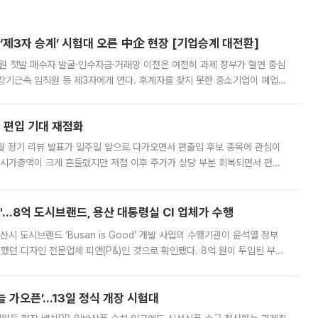
제3자 승계’ 시험대 오른 中企 현장 [기업승계 대전환]
지원 첫발 매수자 발굴·인수자금·거래망 이전은 여전히 과제 정부가 혈연 중심
장기근속 임직원 등 제3자에게 연다. 후계자를 찾지 못한 중소기업이 폐업
해 기술과 일자리를 남기도록 하겠다는 취지다. 다만 세금 감면만으로 거래를
에 편입 기대 재점화
월 정기 리뷰 발표가 일주일 앞으로 다가오면서 편출입 후보 종목에 관심이
 시가총액이 크게 흔들렸지만 저점 이후 주가가 상당 부분 회복되면서 편입
다시 부각되고 있다. 7일 금융투자업계에 따르면 MSCI는 한국시간으로 오는
od'…8억 도시브랜드, 용산 대통령실 CI 업체가 수행
시 도시브랜드 ‘Busan is Good’ 개발 사업의 수행기관이 윤석열 정부
여했던 디자인 전문업체 피앤(P&)인 것으로 확인됐다. 8억 원이 투입된 부산
 부족과 디자인 정체성 논란에 휩싸였던 만큼, 사업 선정 과정과 결과물에
 가오픈’...13일 정식 개장 시험대