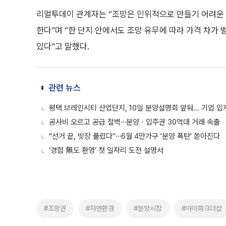
리얼투데이 관계자는 “조망은 인위적으로 만들기 어려운 
한다”며 “한 단지 안에서도 조망 유무에 따라 가격 차가
있다”고 말했다.
관련 뉴스
평택 브레인시티 산업단지, 10일 분양설명회 앞둬... 기업 입
공사비 오르고 공급 절벽⋯분양ㆍ입주권 30억대 거래 속출
"선거 끝, 빗장 풀렸다"⋯6월 4만가구 '분양 폭탄' 쏟아진다
‘경험 無도 환영’ 첫 일자리 도전 설명서
#조망권
#자연환경
#분양시장
#아이파크더샵