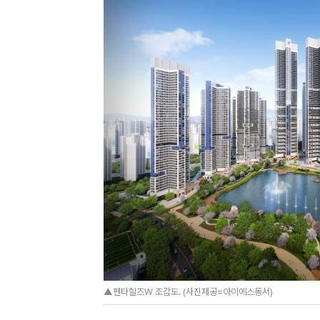
▲펜타힐즈W 조감도. (사진제공=아이에스동서)