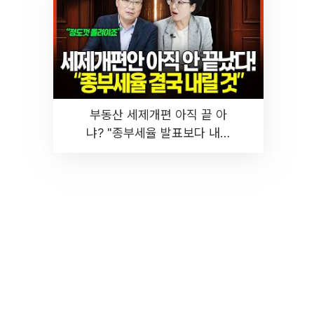
부동산 세제개편 아직 끝 아
냐? "종부세율 발표보다 내릴
것" 장기거주·양도세 전망 I 집
땅지성 I 김인만, 진미윤