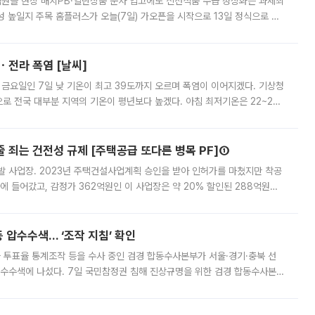
.직원들 현장 배치PB·일반상품 순차 입고에도 신선식품 수급 정상화는 과제최
 높일지 주목 홈플러스가 오늘(7일) 가오픈을 시작으로 13일 정식으로 재
직원들이 현장 배치되고, PB 상품과 함께 일반 상품 납품도 순차적으로 진행
ㆍ전라 폭염 [날씨]
 금요일인 7일 낮 기온이 최고 39도까지 오르며 폭염이 이어지겠다. 기상청
로 전국 대부분 지역의 기온이 평년보다 높겠다. 아침 최저기온은 22~27
 대부분 지역에 폭염특보가 발효된 가운데 최고체감온도는 35도 안팎까지 올라
줄 죄는 건전성 규제 [주택공급 또다른 병목 PF]①
발 사업장. 2023년 주택건설사업계획 승인을 받아 인허가를 마쳤지만 착공
에 들어갔고, 감정가 362억원인 이 사업장은 약 20% 할인된 288억원에
 현재는 4차 공매를 위한 조건 협의가 진행 중이다. 수도권의 주요 주거 배
 압수수색… ‘조작 지침’ 확인
와 투표율 통계조작 등을 수사 중인 검경 합동수사본부가 서울·경기·충북 선
 압수수색에 나섰다. 7일 국민참정권 침해 진상규명을 위한 검경 합동수사본
추가 증거 확보를 위해 중앙선관위, 서울시·경기도·충청북도 선관위, 김포시