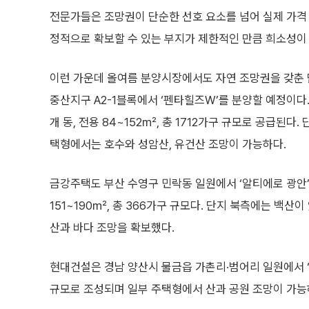
전문가들은 조망권이 단순한 선호 요소를 넘어 실제 가격 
정적으로 확보할 수 있는 부지가 제한적인 만큼 희소성이
이런 가운데 올여름 분양시장에서도 자연 조망권을 갖춘 
중산지구 A2-1블록에서 ‘펜타힐즈W’를 분양할 예정이다. 
개 동, 전용 84~152㎡, 총 1712가구 규모로 공급된
택형에서는 호수와 성암산, 유건산 조망이 가능하다.
금강주택도 부산 수영구 민락동 일원에서 ‘알티에로 광안’을
151~190㎡, 총 366가구 규모다. 단지 북측에는 백
산과 바다 조망을 확보했다.
현대건설은 경남 양산시 물금읍 가촌리·범어리 일원에서 ‘
규모로 조성되며 일부 주택형에서 산과 공원 조망이 가능