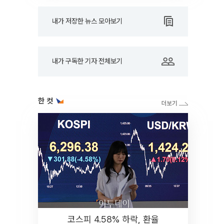
내가 저장한 뉴스 모아보기
내가 구독한 기자 전체보기
한 컷
코스피 4.58% 하락, 환율