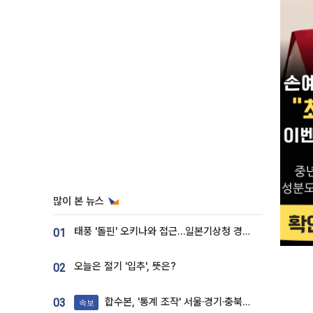
많이 본 뉴스
태풍 '돌핀' 오키나와 접근…일본기상청 경로 업데이트
01
오늘은 절기 '입추', 뜻은?
02
합수본, '통계 조작' 서울·경기·충북 선관위 등 추가 압수수색
03
속보