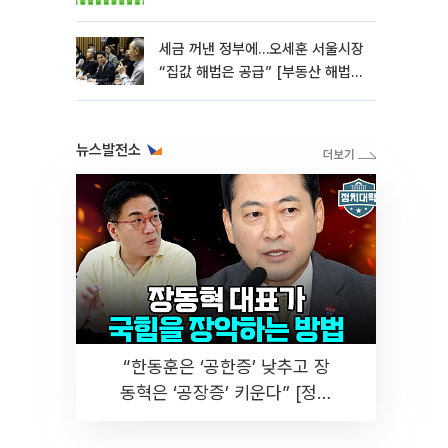
세금 꺼낸 정부에…오세훈 서울시장
“집값 해법은 공급” [부동산 해법
전쟁]
뉴스발전소
“한동훈은 ‘공한증’ 낮추고 장
동혁은 ‘공장증’ 키운다” [정치
대학]