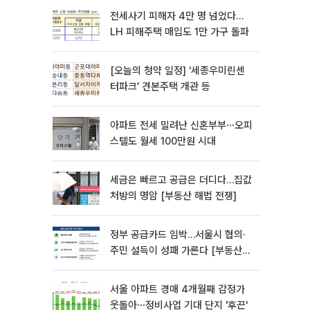
전세사기 피해자 4만 명 넘었다…
LH 피해주택 매입도 1만 가구 돌파
[오늘의 청약 일정] ‘세종우미린센
터파크’ 견본주택 개관 등
아파트 전세 밀려난 신혼부부⋯오피
스텔도 월세 100만원 시대
세금은 빠르고 공급은 더디다…집값
처방의 명암 [부동산 해법 전쟁]
정부 공급카드 임박…서울시 협의·
주민 설득이 성패 가른다 [부동산
해법 전쟁]
서울 아파트 경매 4개월째 감정가
웃돌아⋯정비사업 기대 단지 '후끈'