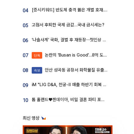
[증시키워드] 반도체 충격 뚫은 개별 호재...포스코퓨처엠·에코프로·한화솔루션 '눈길'
04
고점서 후퇴한 국제 금값…국내 금시세는?
05
‘나솔사계’ 국화, 결별 후 재등장⋯첫인상 투표 휩쓸고 ‘인기녀’ 등극
06
논란의 'Busan is Good'…8억 도시브랜드, 용산 대통령실 CI 업체가 수행
07
단독
안산 성곡동 공장서 화학물질 유출 사고 발생
08
속보
iM "LIG D&A, 천궁-II 매출 하반기 회복 전망…방산 톱픽 유지"
09
톰 홀랜드♥젠데이아, 비밀 결혼 파티 포착⋯호텔 대관비만 9억
10
최신 영상