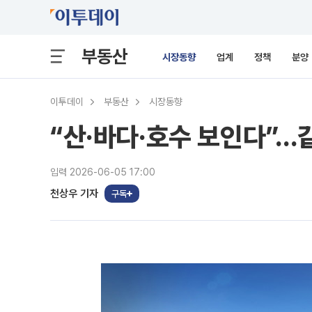
부동산
시장동향
업계
정책
분양
이투데이
부동산
시장동향
“산·바다·호수 보인다”…
입력 2026-06-05 17:00
천상우 기자
구독