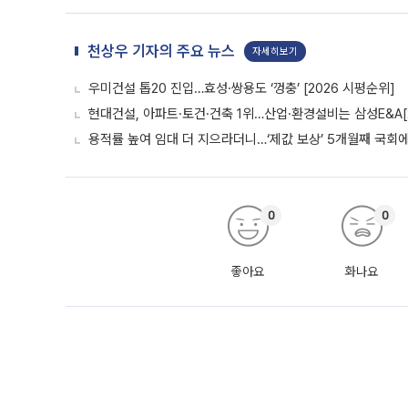
천상우 기자의 주요 뉴스
자세히보기
우미건설 톱20 진입…효성·쌍용도 ‘껑충’ [2026 시평순위]
현대건설, 아파트·토건·건축 1위…산업·환경설비는 삼성E&A[
용적률 높여 임대 더 지으라더니…‘제값 보상’ 5개월째 국회
0
0
좋아요
화나요