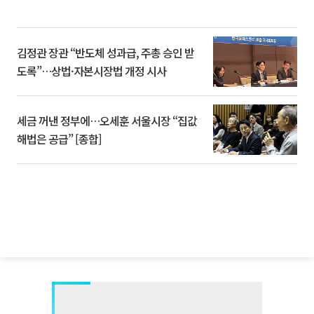
김정관 장관 “반도체 성과급, 주총 승인 받
도록”…상법·자본시장법 개정 시사
세금 꺼낸 정부에…오세훈 서울시장 “집값
해법은 공급” [종합]