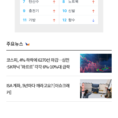
주요뉴스
코스피, 4% 하락에 6270선 마감…삼전
·SK하닉 '와르르' 각각 6%·10%대 급락
ISA 계좌, 5년마다 깨라고요? [이슈크래
커]