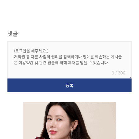
댓글
0 / 300