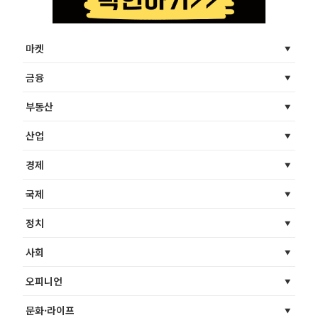
마켓
금융
부동산
산업
경제
국제
정치
사회
오피니언
문화·라이프