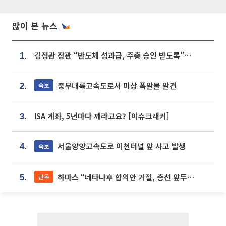
많이 본 뉴스
김정관 장관 “반도체 성과급, 주총 승인 받도록”…상법·자본시장법 개정 시사
1.
중부내륙고속도로서 미상 폭발물 발견
속보
2.
ISA 계좌, 5년마다 깨라고요? [이슈크래커]
3.
서울양양고속도로 이천터널 앞 사고 발생
속보
4.
하마스 “네타냐후 합의안 거절, 총선 앞두고 시간 끌기”
단독
5.