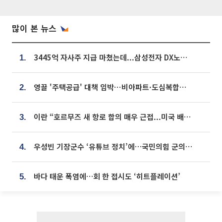
많이 본 뉴스
3445억 자사주 지급 마쳤는데...삼성전자 DX노조, 뒤늦은 '떼쓰기 집회'
1.
영끌 '주택공급' 대책 임박⋯비아파트·도심복합까지 총동원
2.
이란 “호르무즈 새 항로 합의 매우 근접...미국 배상 먼저”
3.
우성빈 기장군수 ‘유튜브 정치’에…국민의힘 군의원들 집단 반발
4.
바다 태운 폭염에…회 한 접시도 ‘히트플레이션’
5.