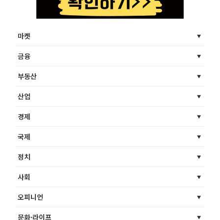
마켓
금융
부동산
산업
경제
국제
정치
사회
오피니언
문화·라이프