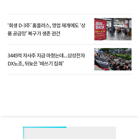
‘회생 D-3주’ 홈플러스, 영업 재개에도 ‘상
품 공급망’ 복구가 생존 관건
3445억 자사주 지급 마쳤는데...삼성전자
DX노조, 뒤늦은 '떼쓰기 집회'