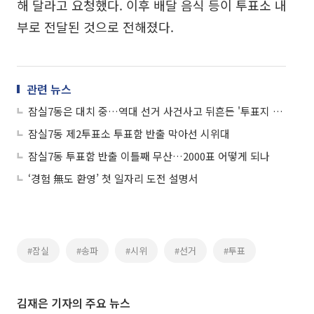
해 달라고 요청했다. 이후 배달 음식 등이 투표소 내
부로 전달된 것으로 전해졌다.
관련 뉴스
잠실7동은 대치 중…역대 선거 사건사고 뒤흔든 '투표지 부족' 사태
잠실7동 제2투표소 투표함 반출 막아선 시위대
잠실7동 투표함 반출 이틀째 무산…2000표 어떻게 되나
‘경험 無도 환영’ 첫 일자리 도전 설명서
#잠실
#송파
#시위
#선거
#투표
김재은 기자의 주요 뉴스