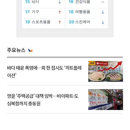
주요뉴스
바다 태운 폭염에…회 한 접시도 ‘히트플레
이션’
영끌 '주택공급' 대책 임박⋯비아파트·도
심복합까지 총동원