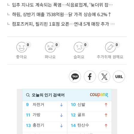
입추 지나도 계속되는 폭염…식음료업계, ‘늦더위 잡기’ 전력 투구
하림, 상반기 매출 7538억원…닭 가격 상승에 6.2%↑
컴포즈커피, 필리핀 1호점 오픈…연내 5개 매장 추가 출점
0
0
0
0
좋아요
화나요
슬퍼요
추가취재 원해요