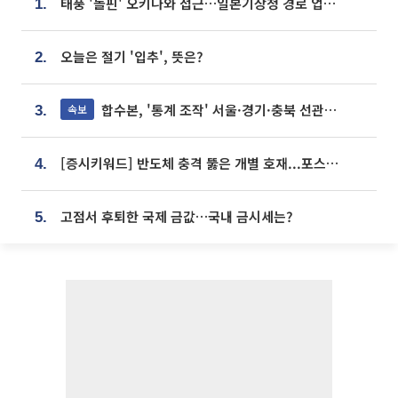
태풍 '돌핀' 오키나와 접근…일본기상청 경로 업데이트
1.
오늘은 절기 '입추', 뜻은?
2.
합수본, '통계 조작' 서울·경기·충북 선관위 등 추가 압수수색
속보
3.
[증시키워드] 반도체 충격 뚫은 개별 호재...포스코퓨처엠·에코프로·한화솔루션 '눈길'
4.
고점서 후퇴한 국제 금값…국내 금시세는?
5.