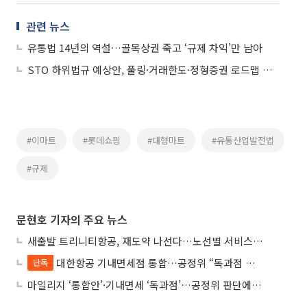
관련 뉴스
유통법 14년의 역설…골목상권 죽고 ‘규제 차익’만 남아
STO 하위법규 예상안, 풀링·거래한도·정형증권 로드맵 제시
#이마트
#롯데쇼핑
#대형마트
#유통산업발전법
#규제
문현호 기자의 주요 뉴스
새출발 트리니티항공, 재도약 나선다…노선별 서비스 차별화
대한항공 기내면세점 통합…공정위 “독과점 여부 따진다”
단독
마일리지 ‘통합안’·기내면세 ‘독과점’…공정위 판단에 쏠린 눈