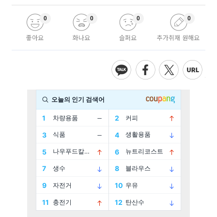
0
0
0
0
좋아요
화나요
슬퍼요
추가취재 원해요