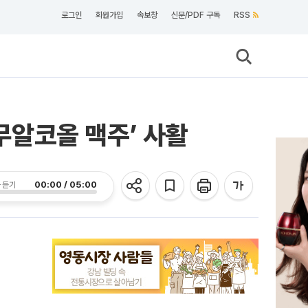
로그인
회원가입
속보창
신문/PDF 구독
RSS
‘무알코올 맥주’ 사활
00:00 / 05:00
 듣기