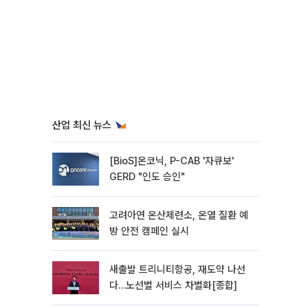
산업 최신 뉴스
[BioS]온코닉, P-CAB '자큐보'
GERD "인도 승인"
고려아연 온산제련소, 온열 질환 예
방 안전 캠페인 실시
새출발 트리니티항공, 재도약 나선
다…노선별 서비스 차별화[종합]