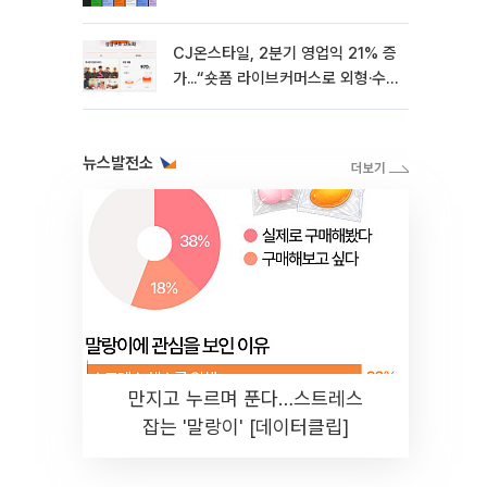
CJ온스타일, 2분기 영업익 21% 증
가...“숏폼 라이브커머스로 외형·수
익성 쌍끌이”
뉴스발전소
만지고 누르며 푼다…스트레스
잡는 '말랑이' [데이터클립]