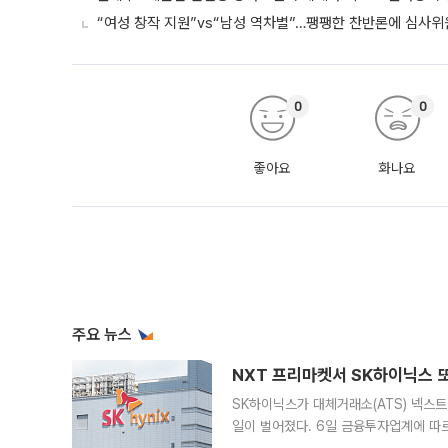
“여성 창작 지원”vs“남성 역차별”…팽팽한 찬반론에 심사
0
0
좋아요
화나요
주요 뉴스
NXT 프리마켓서 SK하이닉스 또
SK하이닉스가 대체거래소(ATS) 넥스
일이 벌어졌다. 6일 금융투자업계에 따르