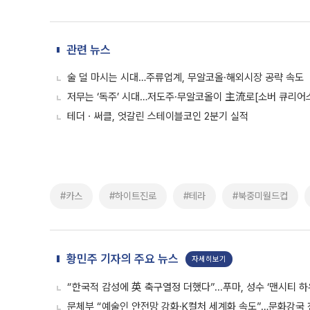
관련 뉴스
술 덜 마시는 시대…주류업계, 무알코올·해외시장 공략 속도
저무는 ‘독주’ 시대…저도주·무알코올이 主流로[소버 큐리어
테더ㆍ써클, 엇갈린 스테이블코인 2분기 실적
#카스
#하이트진로
#테라
#북중미월드컵
황민주 기자의 주요 뉴스
자세히보기
“한국적 감성에 英 축구열정 더했다”...푸마, 성수 ‘맨시티 하
문체부 “예술인 안전망 강화·K컬처 세계화 속도”…문화강국