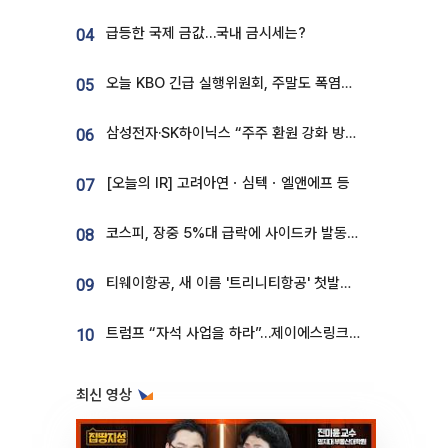
급등한 국제 금값…국내 금시세는?
04
오늘 KBO 긴급 실행위원회, 주말도 폭염취소 될까
05
삼성전자·SK하이닉스 “주주 환원 강화 방안 마련”
06
[오늘의 IR] 고려아연ㆍ심텍ㆍ엘앤에프 등
07
코스피, 장중 5%대 급락에 사이드카 발동…삼성·SK 동반 폭락
08
티웨이항공, 새 이름 '트리니티항공' 첫발…SSC 전략 본격화
09
트럼프 “자석 사업을 하라”…제이에스링크, 비중국 영구자석 공급망 구축 속도
10
최신 영상