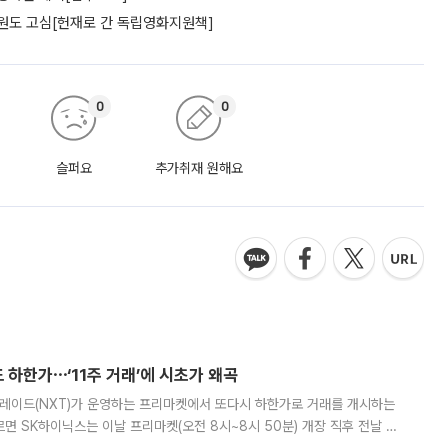
위원도 고심[헌재로 간 독립영화지원책]
0
0
슬퍼요
추가취재 원해요
 하한가⋯‘11주 거래’에 시초가 왜곡
트레이드(NXT)가 운영하는 프리마켓에서 또다시 하한가로 거래를 개시하는
면 SK하이닉스는 이날 프리마켓(오전 8시~8시 50분) 개장 직후 전날 정