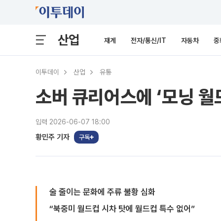
산업
재계
전자/통신/IT
자동차
중
이투데이
산업
유통
소버 큐리어스에 ‘모닝 월드
입력 2026-06-07 18:00
황민주 기자
구독
술 줄이는 문화에 주류 불황 심화
“북중미 월드컵 시차 탓에 월드컵 특수 없어”