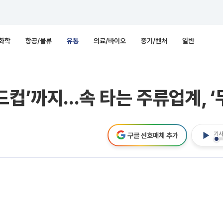
화학
항공/물류
유통
의료/바이오
중기/벤처
일반
컵’까지...속 타는 주류업계, 
기사
구글 선호매체 추가