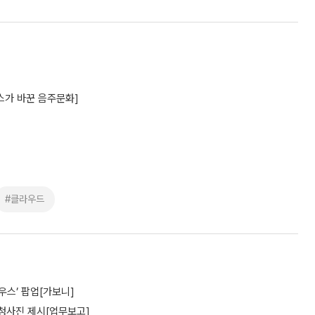
스가 바꾼 음주문화]
#클라우드
우스’ 팝업[가보니]
 청사진 제시[업무보고]