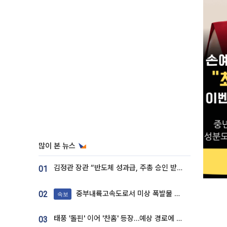
많이 본 뉴스
김정관 장관 “반도체 성과급, 주총 승인 받도록”…상법·자본시장법 개정 시사
01
중부내륙고속도로서 미상 폭발물 발견
02
속보
태풍 '돌핀' 이어 '찬홈' 등장…예상 경로에 한국 '한숨'
03