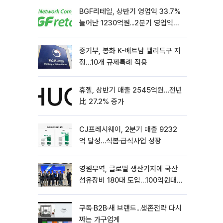
BGF리테일, 상반기 영업익 33.7%
늘어난 1230억원...2분기 영업익
22.3%↑
중기부, 봉화 K-베트남 밸리특구 지
정…10개 규제특례 적용
휴젤, 상반기 매출 2545억원…전년
比 27.2% 증가
CJ프레시웨이, 2분기 매출 9232
억 달성…식봄·급식사업 성장
영원무역, 글로벌 생산기지에 국산
섬유장비 180대 도입…100억원대
상생 협력
구독·B2B·새 브랜드...생존전략 다시
짜는 가구업계