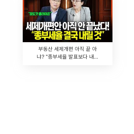
부동산 세제개편 아직 끝 아
냐? "종부세율 발표보다 내릴
것" 장기거주·양도세 전망 I 집
땅지성 I 김인만, 진미윤