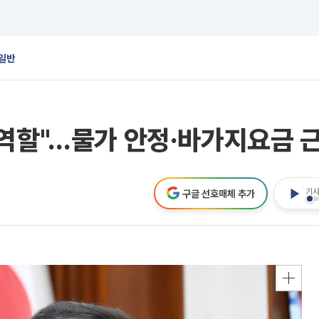
일반
역할"…물가 안정·바가지요금 근
기사
구글 선호매체 추가