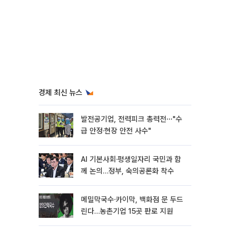
경제 최신 뉴스
발전공기업, 전력피크 총력전⋯"수
급 안정·현장 안전 사수"
AI 기본사회·평생일자리 국민과 함
께 논의…정부, 숙의공론화 착수
메밀막국수·카이막, 백화점 문 두드
린다…농촌기업 15곳 판로 지원