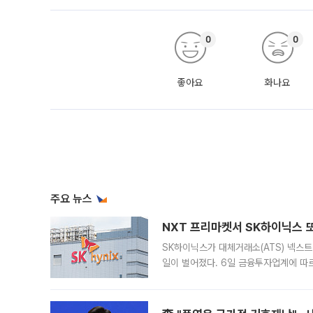
0
0
좋아요
화나요
주요 뉴스
NXT 프리마켓서 SK하이닉스 또
SK하이닉스가 대체거래소(ATS) 넥스
일이 벌어졌다. 6일 금융투자업계에 따르
규장 종가보다 29.98% 내린 116만8
규시장과 달