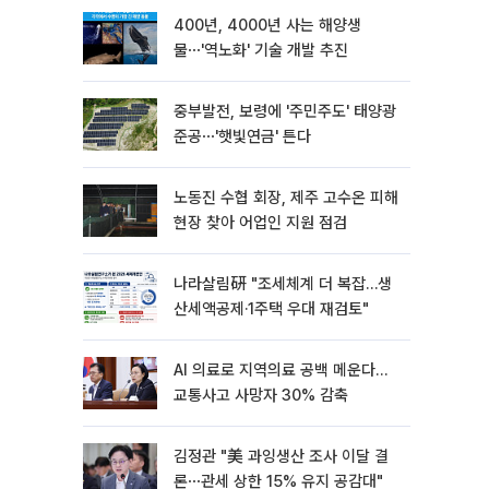
400년, 4000년 사는 해양생
물⋯'역노화' 기술 개발 추진
중부발전, 보령에 '주민주도' 태양광
준공⋯'햇빛연금' 튼다
노동진 수협 회장, 제주 고수온 피해
현장 찾아 어업인 지원 점검
나라살림硏 "조세체계 더 복잡…생
산세액공제·1주택 우대 재검토"
AI 의료로 지역의료 공백 메운다…
교통사고 사망자 30% 감축
김정관 "美 과잉생산 조사 이달 결
론⋯관세 상한 15% 유지 공감대"