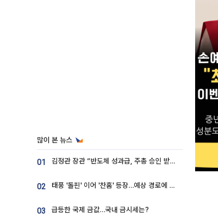
많이 본 뉴스
김정관 장관 “반도체 성과급, 주총 승인 받도록”…상법·자본시장법 개정 시사
01
태풍 '돌핀' 이어 '찬홈' 등장…예상 경로에 한국 '한숨'
02
급등한 국제 금값…국내 금시세는?
03