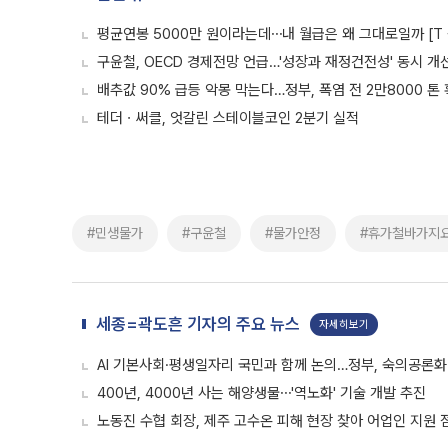
평균연봉 5000만 원이라는데⋯내 월급은 왜 그대로일까 [T 
구윤철, OECD 경제전망 언급…'성장과 재정건전성' 동시 개선
배추값 90% 급등 악몽 막는다…정부, 폭염 전 2만8000 톤
테더ㆍ써클, 엇갈린 스테이블코인 2분기 실적
#민생물가
#구윤철
#물가안정
#휴가철바가지
세종=곽도흔 기자의 주요 뉴스
자세히보기
AI 기본사회·평생일자리 국민과 함께 논의…정부, 숙의공론화
400년, 4000년 사는 해양생물⋯'역노화' 기술 개발 추진
노동진 수협 회장, 제주 고수온 피해 현장 찾아 어업인 지원 