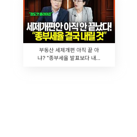
부동산 세제개편 아직 끝 아
냐? "종부세율 발표보다 내릴
것" 장기거주·양도세 전망 I 집
땅지성 I 김인만, 진미윤