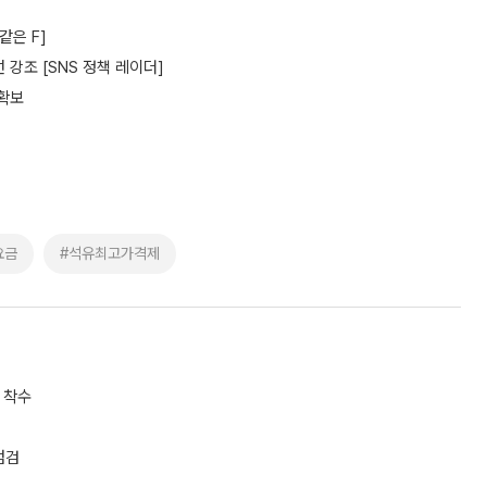
같은 F]
 강조 [SNS 정책 레이더]
 확보
요금
#석유최고가격제
 착수
점검