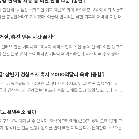
방·전력망 확충 등 예산 반영 주문 [종합]
과 관련해 "사실상 국가적인 기후 재난"이라며 취약계층 보호와 야외 노동자
정력을 총동원하라고 지시했다. 아울러 반복되는 극한 기후에 대비해 폭염 대응
영하는 방안도 검토하라고 주문했다. 이 대통령은 이날 폭염·가뭄 대
절, 총선 앞둔 시간 끌기”
 인터뷰 전날 네타냐후 “미국과 하마스 합의 초안 동의 안 해” 이란 놓고도
개 전선 현상 유지 노력 베냐민 네타냐후 이스라엘 총리가 미국 주도 평화위
스 간 무장해제 합의안을 반대한 지 하루 만에 하마스 정치국 고위 관리
' 상반기 경상수지 흑자 2000억달러 육박 [종합]
급'⋯상품수출도 첫 1000억달러대 여행수지도 두 달 연속 흑자 '역대 2
국내 경상수지가 유례없는 '반도체 수출' 날개를 달고 훨훨 날고 있다. 역대
경상수지 뿐 아니라 상반기 경상수지 흑자도 2000억달러에 근접하며 사상 최
말도 폭염취소 될까
구가 7일 재개될 수 있을까. 한국야구위원회(KBO)가 6일 오후 10개 구
 참석하는 긴급 실행위원회를 열어 폭염 대책을 다시 논의한다. KBO는
서 관람객과 선수단의 안전 위험 상황이 발생했다”며 5∼6일 예정됐던