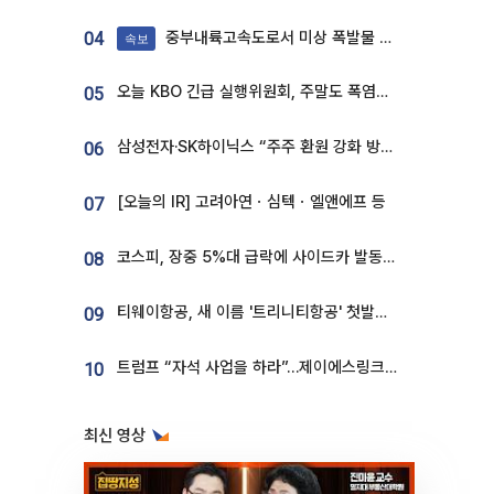
중부내륙고속도로서 미상 폭발물 발견
04
속보
오늘 KBO 긴급 실행위원회, 주말도 폭염취소 될까
05
삼성전자·SK하이닉스 “주주 환원 강화 방안 마련”
06
[오늘의 IR] 고려아연ㆍ심텍ㆍ엘앤에프 등
07
코스피, 장중 5%대 급락에 사이드카 발동…삼성·SK 동반 폭락
08
티웨이항공, 새 이름 '트리니티항공' 첫발…SSC 전략 본격화
09
트럼프 “자석 사업을 하라”…제이에스링크, 비중국 영구자석 공급망 구축 속도
10
최신 영상