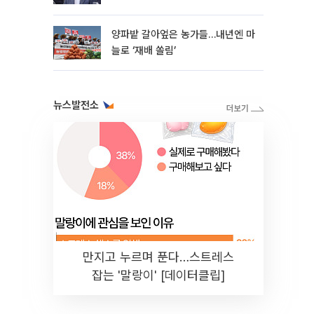
양파밭 갈아엎은 농가들…내년엔 마
늘로 ‘재배 쏠림’
뉴스발전소
만지고 누르며 푼다…스트레스
잡는 '말랑이' [데이터클립]