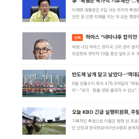
李 "폭염은 국가적 기후재난"…냉
이재명 대통령은 6일 사상 최악의 폭염
안전 등 인명 피해를 막는 데 모든 행
인프라 확충 계획을 내년도 예산안에 반
하마스 “네타냐후 합의안 거
단독
바셈 나임 하마스 정치국 고위 관리 본지
트럼프와 엇박자 10월 총선 앞두고 두 
원회(BOP)와 팔레스타인 무장단체 하마
반도체 날개 달고 날았다⋯'역대급
6월 상품수지 흑자 478.9억달러 '역대
위'⋯"유가ㆍ환율 영향 출국자 수 감소" 
급 수출 호조가 매달 이어지면서 6월 
대 기
오늘 KBO 긴급 실행위원회, 주
기록적인 폭염으로 이틀간 멈춰 선 프로야
단 단장과 한국프로야구선수협회 관계자가
5일 “최근 전국적으로 폭염이 지속되면