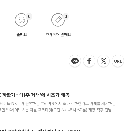
0
0
슬퍼요
추가취재 원해요
 하한가⋯‘11주 거래’에 시초가 왜곡
트레이드(NXT)가 운영하는 프리마켓에서 또다시 하한가로 거래를 개시하는
면 SK하이닉스는 이날 프리마켓(오전 8시~8시 50분) 개장 직후 전날 정
000원에 거래됐다. 거래량은 11주에 불과했으나, 최초 가격 결정이 기존 정