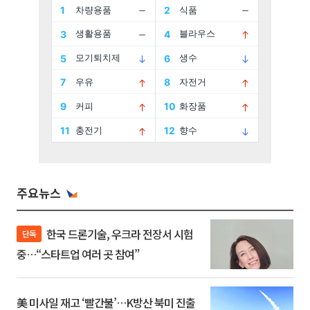
주요뉴스
한국 드론기술, 우크라 전장서 시험
단독
중…“스타트업 여러 곳 참여”
美 미사일 재고 ‘빨간불’…K방산 북미 진출