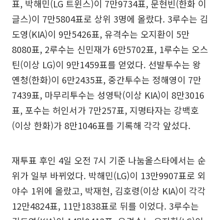
표, 박해민(LG 트윈스)이 7만9734표, 문현빈(한화 이
글스)이 7만5804표로 상위 3명에 올랐다. 3루수는 김
도영(KIA)이 9만5426표, 유격수는 오지환이 5만
8080표, 2루수는 신민재가 6만5702표, 1루수는 오스
틴(이상 LG)이 9만1459표를 얻었다. 선발투수는 왕
옌청(한화)이 6만2435표, 중간투수는 정해영이 7만
7439표, 마무리투수는 성영탁(이상 KIA)이 8만3016
표, 포수는 허인서가 7만257표, 지명타자는 강백호
(이상 한화)가 8만1046표를 기록해 각각 앞섰다.
재투표 후인 4일 오전 7시 기준 나눔올스타에서는 순
위가 일부 바뀌었다. 박해민(LG)이 13만9907표로 외
야수 1위에 올랐고, 박재현, 김호령(이상 KIA)이 각각
12만4824표, 11만1838표로 뒤를 이었다. 3루수는