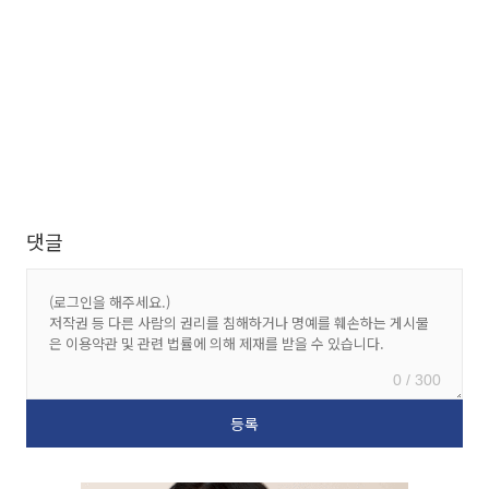
댓글
0 / 300