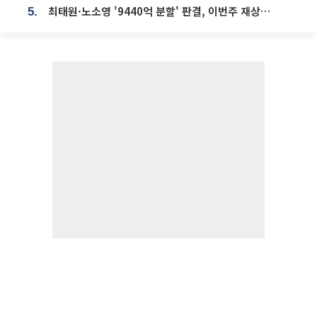
최태원·노소영 '9440억 분할' 판결, 이번주 재상고 여부 주목
5.