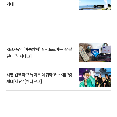
기대
KBO 폭염 '여름방학' 끝…프로야구 갈 길
멀다 [해시태그]
빅뱅 컴백하고 튜이드 데뷔하고⋯K팝 '몇
세대'세요? [엔터로그]