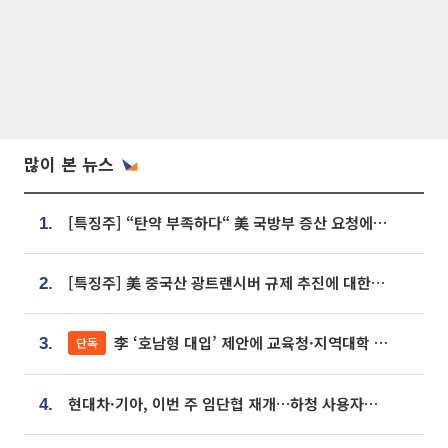
많이 본 뉴스
[특징주] “탄약 부족하다“ 美 국방부 증산 요청에⋯국내 방산주 급등세
1.
[특징주] 美 중국산 광트랜시버 규제 추진에 대한광통신 등 광통신株 강세
2.
李 ‘호남형 대입’ 제안에 교육청·지역대학 서·논술형 입시 연계 '착수'
단독
3.
현대차·기아, 이번 주 임단협 재개…하청 사용자성 재심도 ‘변수’
4.