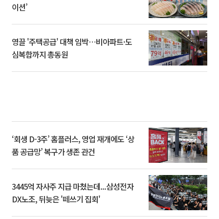
이션’
영끌 '주택공급' 대책 임박⋯비아파트·도
심복합까지 총동원
‘회생 D-3주’ 홈플러스, 영업 재개에도 ‘상
품 공급망’ 복구가 생존 관건
3445억 자사주 지급 마쳤는데...삼성전자
DX노조, 뒤늦은 '떼쓰기 집회'