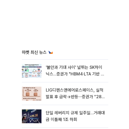
마켓 최신 뉴스
'불안과 기대 사이' 널뛰는 SK하이
닉스…증권가 "HBM4·LTA 기반 펀
터멘털 견고"
LIG디펜스앤에어로스페이스, 실적
발표 후 급락→반등⋯증권가 “28년
까지 튼튼”
단일 레버리지 규제 일주일…거래대
금 이틀째 1조 하회