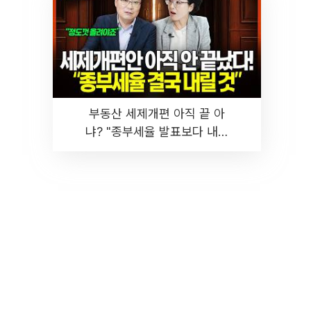
부동산 세제개편 아직 끝 아
냐? "종부세율 발표보다 내릴
것" 장기거주·양도세 전망 I 집
땅지성 I 김인만, 진미윤