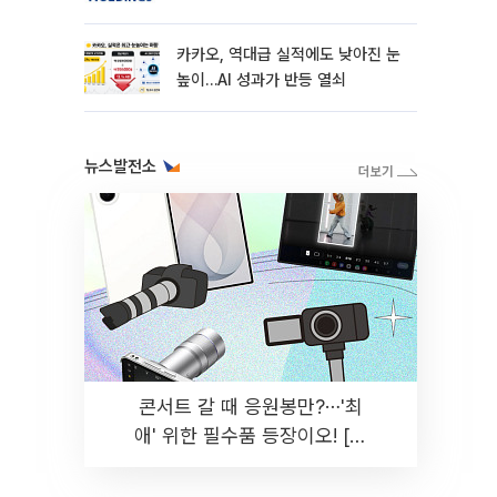
카카오, 역대급 실적에도 낮아진 눈
높이…AI 성과가 반등 열쇠
뉴스발전소
콘서트 갈 때 응원봉만?⋯'최
애' 위한 필수품 등장이오! [솔
드아웃]