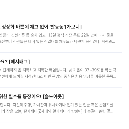
…정상화 바쁜데 재고 없어 ‘발동동’[가보니]
준비 신선식품 등 순차 입고…13일 정식 개장 목표 22일 만에 다시 문을
오전부터 직원들은 비어 있는 진열대를 채우느라 바쁘게 움직였다. 계란과
리를 잡기 시작했지만, 매장 곳곳엔 여전히 텅 빈 매대가 먼저 눈에 들어왔
까요? [해시태그]
’의 단계까지 온 지독하고 지독한 폭염입니다. 낮 기온이 37~39도를 찍는 극
 선선하게 느껴질 지경인데요. 이번 폭염의 중심은 처음 영남을 비롯한 동쪽
 북서풍이 산맥을 넘어 영남 쪽으로 내려오면서 뜨겁고 건조해졌는데요.
 위한 필수품 등장이오! [솔드아웃]
합니다. 자신의 취향, 가치관과 유사하거나 인기 있는 인물 혹은 콘텐츠를
'가 자리 잡은 오늘, 잘파세대(Z세대와 알파세대의 합성어)의 눈길이 쏠린 곳은
리는 공연장. 응원봉만큼이나 눈에 띄는 게 있습니다. 공연이 시작되기