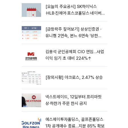
[오늘의 주요공시] SK하이닉스
·HLB·진에어·포스코홀딩스·네이버·
대우건설 등
[급등락주 짚어보기] 상상인증권ㆍ
유니켐 2연속, 본느 6연속 ‘상한
가’⋯M&A 훈풍 분 증시
김용석 군인공제회 CIO 연임…사업
이익 임기 초 대비 224%↑
[장외시황] 아크로스, 2.47% 상승
넥스트레이드, 12일부터 프리마켓
상·하한가 주문 한시 금지
에스제이투자홀딩스, 골프존홀딩스
1차 공개매수 종료…지분 85% 확보