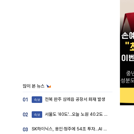
많이 본 뉴스
전북 완주 삼례읍 공장서 화재 발생
01
속보
서울도 '40도'…오늘 노원 40.2도 기록
02
속보
SK하이닉스, 용인·청주에 54조 투자…AI 메모리 생산기지 키운다
03