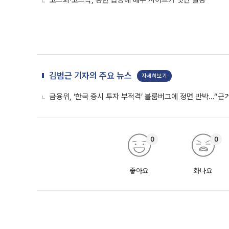
코스피·코스닥, 동반 급등에 매수 사이드카 잇단 발동
김범근 기자의 주요 뉴스
자세히보기
금융위, ‘한국 증시 투자 부적격’ 블룸버그에 정면 반박…“근
0
0
좋아요
화나요