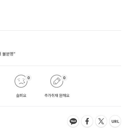
거 불분명”
0
0
슬퍼요
추가취재 원해요