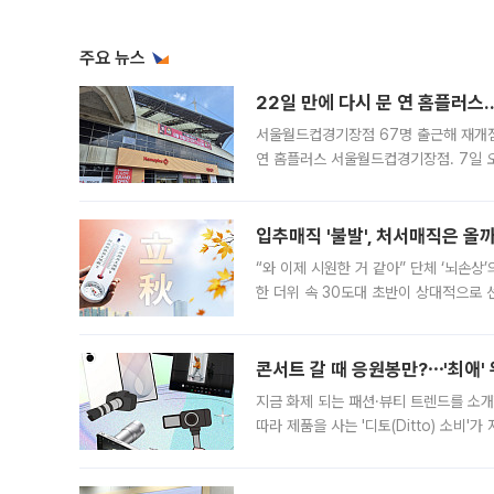
주요 뉴스
22일 만에 다시 문 연 홈플러스
서울월드컵경기장점 67명 출근해 재개점 
연 홈플러스 서울월드컵경기장점. 7일 
우유, 과일 같은 신선식품이 차근차근 자
입추매직 '불발', 처서매직은 올
“와 이제 시원한 거 같아” 단체 ‘뇌손상
한 더위 속 30도대 초반이 상대적으로
지역에 있었습니다. 7월 말에는 서풍과
콘서트 갈 때 응원봉만?⋯'최애'
지금 화제 되는 패션·뷰티 트렌드를 소개
따라 제품을 사는 '디토(Ditto) 소비
어디일까요? 아이돌 콘서트 시작을 기다