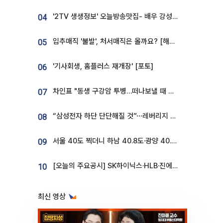
'2TV 생생정보' 오늘방송맛집- 배우 강성진 단골! 쌀국수ㆍ푸팟퐁 커리 맛집 '블○○○'
04
입추매직 '불발', 처서매직은 올까요? [해시태그]
05
'기사회생, 홈플러스 재개장' [포토]
06
차인표 "동생 구강암 투병…떠나보낼 때 가장 힘들었다”
07
“삼성전자 하단 단단해질 것”⋯레버리지 규제에 쏠림 완화 [찐코노미]
08
서울 40도 찍더니 하남 40.8도·광양 40.2도…전국 '펄펄'
09
[오늘의 주요공시] SK하이닉스·HLB·진에어·포스코홀딩스·네이버·대우건설 등
10
최신 영상