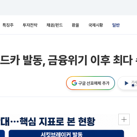
특징주
투자전략
채권/펀드
환율
국제시황
일반
카 발동, 금융위기 이후 최다
기사
구글 선호매체 추가