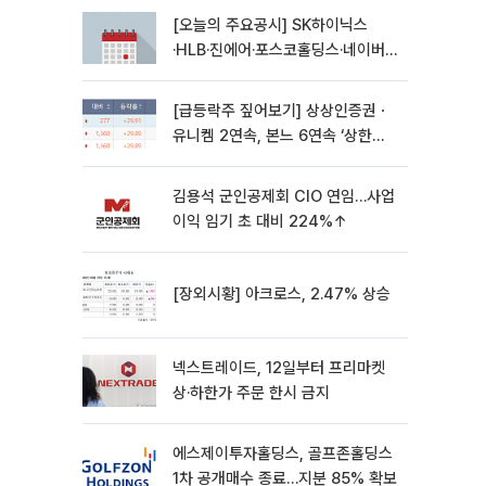
[오늘의 주요공시] SK하이닉스
·HLB·진에어·포스코홀딩스·네이버·
대우건설 등
[급등락주 짚어보기] 상상인증권ㆍ
유니켐 2연속, 본느 6연속 ‘상한
가’⋯M&A 훈풍 분 증시
김용석 군인공제회 CIO 연임…사업
이익 임기 초 대비 224%↑
[장외시황] 아크로스, 2.47% 상승
넥스트레이드, 12일부터 프리마켓
상·하한가 주문 한시 금지
에스제이투자홀딩스, 골프존홀딩스
1차 공개매수 종료…지분 85% 확보