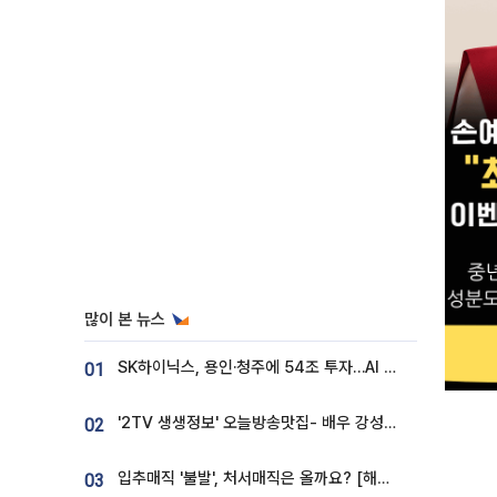
많이 본 뉴스
SK하이닉스, 용인·청주에 54조 투자…AI 메모리 생산기지 키운다
01
'2TV 생생정보' 오늘방송맛집- 배우 강성진 단골! 쌀국수ㆍ푸팟퐁 커리 맛집 '블○○○'
02
입추매직 '불발', 처서매직은 올까요? [해시태그]
03