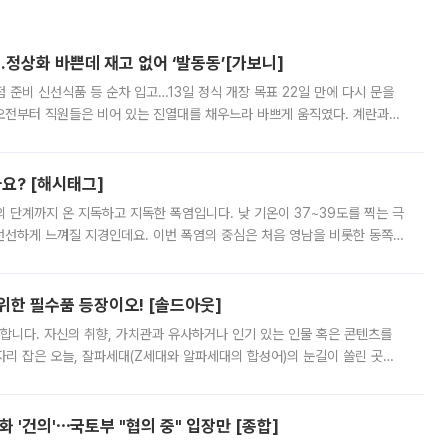
…정상화 바쁜데 재고 없어 ‘발동동’[가보니]
준비 신선식품 등 순차 입고…13일 정식 개장 목표 22일 만에 다시 문을
오전부터 직원들은 비어 있는 진열대를 채우느라 바쁘게 움직였다. 계란과
리를 잡기 시작했지만, 매장 곳곳엔 여전히 텅 빈 매대가 먼저 눈에 들어왔
까요? [해시태그]
’의 단계까지 온 지독하고 지독한 폭염입니다. 낮 기온이 37~39도를 찍는 극
 선선하게 느껴질 지경인데요. 이번 폭염의 중심은 처음 영남을 비롯한 동쪽
 북서풍이 산맥을 넘어 영남 쪽으로 내려오면서 뜨겁고 건조해졌는데요.
 위한 필수품 등장이오! [솔드아웃]
합니다. 자신의 취향, 가치관과 유사하거나 인기 있는 인물 혹은 콘텐츠를
'가 자리 잡은 오늘, 잘파세대(Z세대와 알파세대의 합성어)의 눈길이 쏠린 곳은
리는 공연장. 응원봉만큼이나 눈에 띄는 게 있습니다. 공연이 시작되기
 '건의'⋯국토부 "협의 중" 입장만 [종합]