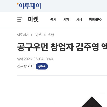
마켓
공시
시황
시세
장외/IPO
이투데이
마켓
일반
공구우먼 창업자 김주영 엑
입력 2026-06-04 13:40
김우람 기자
구독