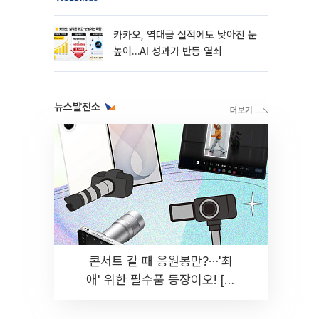
카카오, 역대급 실적에도 낮아진 눈
높이…AI 성과가 반등 열쇠
뉴스발전소
콘서트 갈 때 응원봉만?⋯'최
애' 위한 필수품 등장이오! [솔
드아웃]