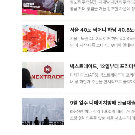
명노준 주택실장, 재개발·재건축 주택공
공급 확대 방침을 거듭 강조한 가운데 정
면 반박하고 나섰다. 명노준 서울시 주택
서울 40도 찍더니 하남 40.8도
서울ㆍ노원 40.2도 이어 하남 40.8도
안 비 시작·내륙 소나기…무더위·열대야 
에서도 40도를 웃도는 기온이 관측됐다
의 극심한
넥스트레이드, 12일부터 프리마
대체거래소(ATS) 넥스트레이드가 프리
내 상·하한가 주문을 한시적으로 금지하
가 체결 사례와 관련해 설명자료를 내고
9월 입주 디에이치방배 잔금대출
KB·신한·하나 각각 1000억 배정…우
조정 9월 입주를 앞둔 서울 서초구 ‘디
은행과 NH농협은행도 대출 취급을 검토
민은행