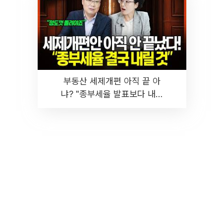
부동산 세제개편 아직 끝 아
냐? "종부세율 발표보다 내릴
것" 장기거주·양도세 전망 I 집
땅지성 I 김인만, 진미윤