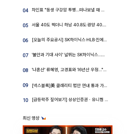
차인표 "동생 구강암 투병…떠나보낼 때 가장 힘들었다”
04
서울 40도 찍더니 하남 40.8도·광양 40.2도…전국 '펄펄'
05
[오늘의 주요공시] SK하이닉스·HLB·진에어·포스코홀딩스·네이버·대우건설 등
06
'불안과 기대 사이' 널뛰는 SK하이닉스…증권가 "HBM4·LTA 기반 펀터멘털 견고"
07
'나혼산' 류혜영, 고경표와 16년산 우정…"자취방서 부모님과 마주쳐"
08
09
[넥스블록]美 클래리티 법안 연내 통과 가능성 13%…상원 문턱서 제동
[급등락주 짚어보기] 상상인증권ㆍ유니켐 2연속, 본느 6연속 ‘상한가’⋯M&A 훈풍 분 증시
10
최신 영상