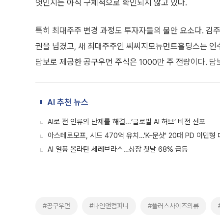
엇인지는 아직 구체적으로 확인되지 않고 있다.
특히 최대주주 변경 과정도 투자자들의 불안 요소다. 김주
권을 넘겼고, 새 최대주주인 씨씨지모뉴먼트홀딩스는 인
담보로 제공한 공구우먼 주식은 1000만 주 전량이다. 
AI 추천 뉴스
AI로 전 인류의 난제를 해결...‘글로벌 AI 허브’ 비전 선포
아스테로모프, 시드 470억 유치…'K-문샷' 20대 PD 이민형
AI 열풍 올라탄 세레브라스…상장 첫날 68% 급등
#공구우먼
#나인앤컴퍼니
#플러스사이즈의류