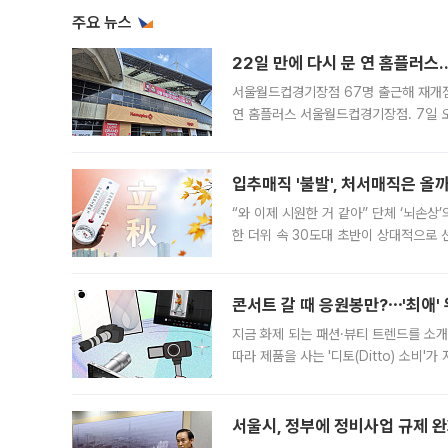
주요 뉴스
22일 만에 다시 문 연 홈플러스
서울월드컵경기장점 67명 출근해 재개점 
연 홈플러스 서울월드컵경기장점. 7일 
우유, 과일 같은 신선식품이 차근차근 자
입추매직 '불발', 처서매직은 올
“와 이제 시원한 거 같아” 단체 ‘뇌손상
한 더위 속 30도대 초반이 상대적으로
지역에 있었습니다. 7월 말에는 서풍과
콘서트 갈 때 응원봉만?⋯'최애'
지금 화제 되는 패션·뷰티 트렌드를 소개
따라 제품을 사는 '디토(Ditto) 소비
어디일까요? 아이돌 콘서트 시작을 기다
서울시, 정부에 정비사업 규제 완화