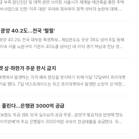
급 부족 원인진단 및 대책 관련 브리핑 서울시가 재개발·재건축을 통한 주택
비사업으로 인한 '이주 대란' 우려와 정부와의 정책 엇박자 논란에 대해 정
실장은 2031년까지 31만 가구 착공 목표에 차질이 없다는 입장이나,
·광양 40.2도…전국 '펄펄'
·광양 40.2도 전국 대부분 폭염특보…체감온도도 곳곳 38도 넘어 8일 동해
지속 서울 노원구의 기온이 40도를 넘어선 데 이어 경기 하남과 전남 광양
. 전국 대부분 지역에 폭염특보가 내려진 가운데 곳곳에서 39~40도 안팎
켓 상·하한가 주문 한시 금지
마켓에서 발생하는 가격 왜곡 현상을 방지하기 위해 이달 12일부터 프리마켓
기로 했다. 7일 넥스트레이드는 최근 프리마켓에서 발생한 소량의 상·하한
, 주문 오류로 인한 가격 급등락을 최소화하기 위한 비상 대응방안을 발표
 풀린다…은행권 3000억 공급
리·농협도 취급 검토 당국 실수요자 공급 주문…분양가·필요자금 반영해 한도
에이치방배’에 주요 은행들이 3000억원 규모의 잔금대출을 공급한다. 우리
하고 있어 향후 공급 규모가 늘어날 전망이다. 7일 금융권에 따르면 KB국