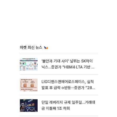
마켓 최신 뉴스
'불안과 기대 사이' 널뛰는 SK하이
닉스…증권가 "HBM4·LTA 기반 펀
터멘털 견고"
LIG디펜스앤에어로스페이스, 실적
발표 후 급락→반등⋯증권가 “28년
까지 튼튼”
단일 레버리지 규제 일주일…거래대
금 이틀째 1조 하회