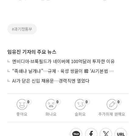
#과기정통부
임유진 기자의 주요 뉴스
엔비디아·브룩필드가 네이버에 100억달러 투자한 이유
“족쇄냐 날개냐”…규제ㆍ육성 쌍끌이 韓 ‘AI기본법 개정안’ 오늘 시행
AI가 닫은 신입 채용문…경력직엔 열었다
0
0
0
0
좋아요
화나요
슬퍼요
추가취재 원해요