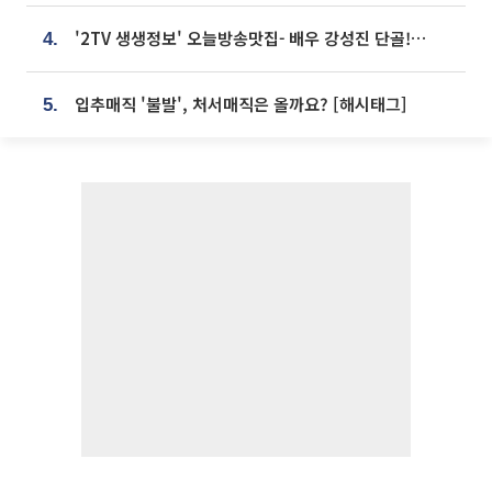
'2TV 생생정보' 오늘방송맛집- 배우 강성진 단골! 쌀국수ㆍ푸팟퐁 커리 맛집 '블○○○'
4.
입추매직 '불발', 처서매직은 올까요? [해시태그]
5.