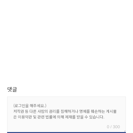
댓글
0 / 300