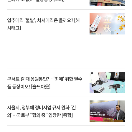
입추매직 '불발', 처서매직은 올까요? [해
시태그]
콘서트 갈 때 응원봉만?⋯'최애' 위한 필수
품 등장이오! [솔드아웃]
서울시, 정부에 정비사업 규제 완화 '건
의'⋯국토부 "협의 중" 입장만 [종합]