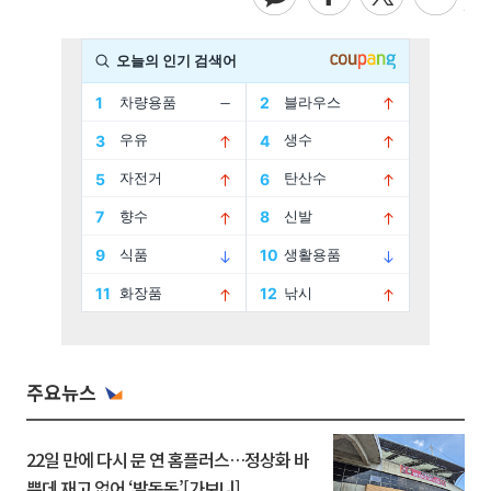
주요뉴스
22일 만에 다시 문 연 홈플러스…정상화 바
쁜데 재고 없어 ‘발동동’[가보니]