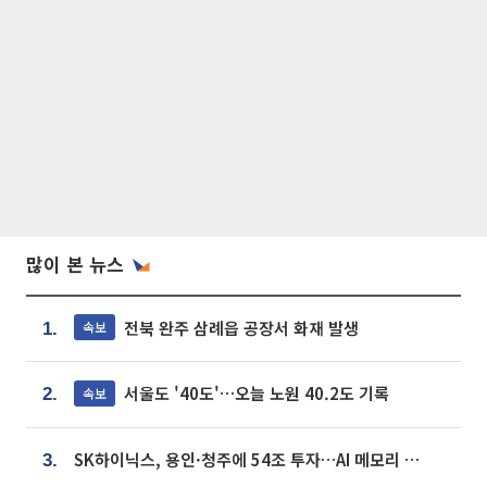
많이 본 뉴스
전북 완주 삼례읍 공장서 화재 발생
속보
1.
서울도 '40도'…오늘 노원 40.2도 기록
속보
2.
SK하이닉스, 용인·청주에 54조 투자…AI 메모리 생산기지 키운다
3.