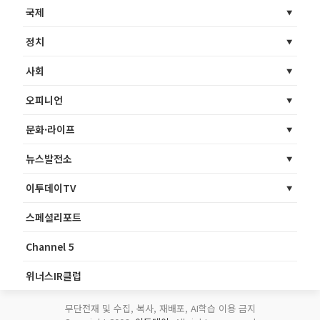
국제
정치
사회
오피니언
문화·라이프
뉴스발전소
이투데이TV
스페셜리포트
Channel 5
위너스IR클럽
무단전재 및 수집, 복사, 재배포, AI학습 이용 금지