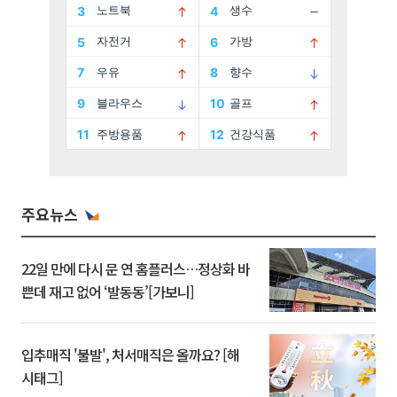
주요뉴스
22일 만에 다시 문 연 홈플러스…정상화 바
쁜데 재고 없어 ‘발동동’[가보니]
입추매직 '불발', 처서매직은 올까요? [해
시태그]