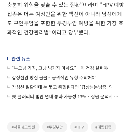
충분히 위험을 낮출 수 있는 질환”이라며 “HPV 예방
접종은 더는 여성만을 위한 백신이 아니라 남성에게
도 구인두암을 포함한 두경부암 예방을 위한 가장 효
과적인 건강관리법”이라고 당부했다.
관련 뉴스
“부모님 기침, 그냥 넘기지 마세요”…폐 건강 살펴야
갑상선암 방심 금물…공격적인 유형 주의해야
갑상선 질환인데 눈 붓고 충혈된다면 ‘갑상샘눈병증’ 의심해야
美 클래리티 법안 연내 통과 가능성 13%…상원 문턱서 제동
#서울성모병원
#두경부암
#HPV
#예방접종