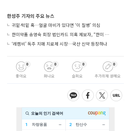
한성주 기자의 주요 뉴스
귀밑·턱밑 혹…얼굴 마비가 있다면 ‘이 질병’ 의심
한미약품 송영숙 회장 법인카드 의혹 제보자, “한미 잘 되기 바라는 마음”
‘레켐비’ 독주 치매 치료제 시장…국산 신약 등장하나
0
0
0
0
좋아요
화나요
슬퍼요
추가취재 원해요