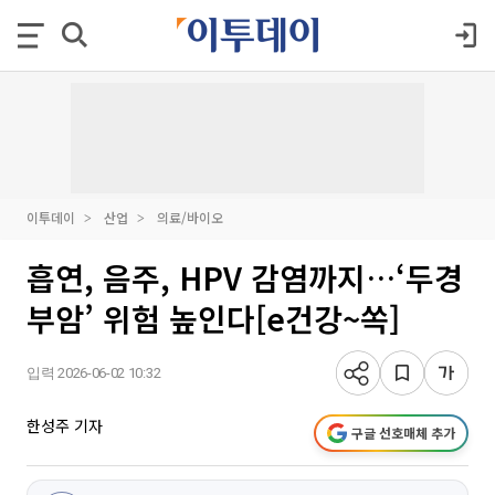
이투데이
산업
의료/바이오
흡연, 음주, HPV 감염까지…‘두경
부암’ 위험 높인다[e건강~쏙]
입력 2026-06-02 10:32
한성주 기자
구글 선호매체 추가