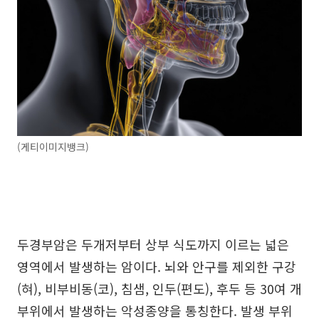
(게티이미지뱅크)
두경부암은 두개저부터 상부 식도까지 이르는 넓은
영역에서 발생하는 암이다. 뇌와 안구를 제외한 구강
(혀), 비부비동(코), 침샘, 인두(편도), 후두 등 30여 개
부위에서 발생하는 악성종양을 통칭한다. 발생 부위