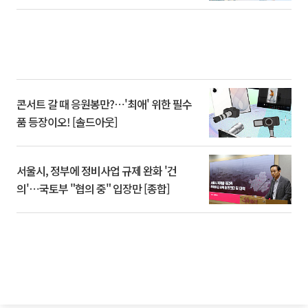
콘서트 갈 때 응원봉만?⋯'최애' 위한 필수
품 등장이오! [솔드아웃]
서울시, 정부에 정비사업 규제 완화 '건
의'⋯국토부 "협의 중" 입장만 [종합]