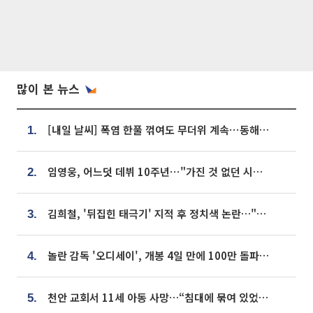
많이 본 뉴스
[내일 날씨] 폭염 한풀 꺾여도 무더위 계속⋯동해안 이틀 연속 비
1.
임영웅, 어느덧 데뷔 10주년⋯"가진 것 없던 시절, 내 앞엔 20명의 팬뿐"
2.
김희철, '뒤집힌 태극기' 지적 후 정치색 논란…"좌우 떠나 우리나라 국기"
3.
놀란 감독 '오디세이', 개봉 4일 만에 100만 돌파⋯'왕사남' 보다 빠르다
4.
천안 교회서 11세 아동 사망…“침대에 묶여 있었다” 진술 확보
5.