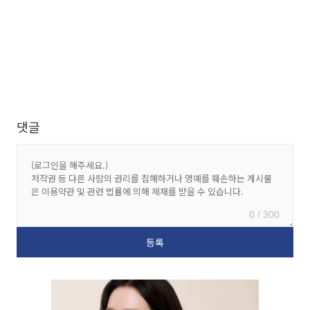
댓글
0 / 300