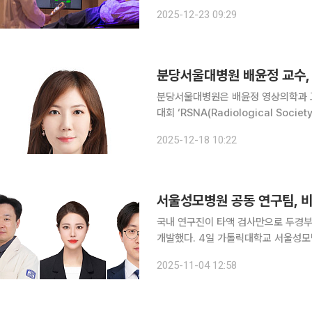
않고도 환자의 피부 표면을 기준으로 정확
2025-12-23 09:29
사선치료는 치료 부위를 정확히 맞추기
분당서울대병원 배윤정 교수, 
분당서울대병원은 배윤정 영상의학과 
대회 ‘RSNA(Radiological Socie
관리 전략’을 주제로 강연을 펼쳤다고 18일 밝혔다. 배 교수는 지난해에 
2025-12-18 10:22
으며 영상의학 분야 연구 전문성을
서울성모병원 공동 연구팀, 
국내 연구진이 타액 검사만으로 두경부
개발했다. 4일 가톨릭대학교 서울성모병원에 따르면 박준욱 가톨릭대학교 서울성모병원 이비인후
과 교수와 정호상 고려대학교 바이오의
2025-11-04 12:58
스재료연구본부 서효정 연구원)은 국내