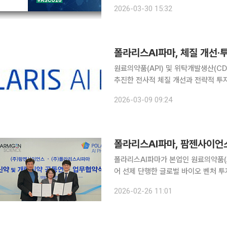
(ASCO 2026)에서 포스터 발표할 
2026-03-30 15:32
시에 저해해 종양미세환경(TME)을 
폴라리스AI파마, 체질 개선·
원료의약품(API) 및 위탁개발생산(C
추진한 전사적 체질 개선과 전략적 투자 자
AI파마는 지난해 개별 기준 매출 55
2026-03-09 09:24
일 밝혔다. 특히 영업이익은 전년 약
폴라리스AI파마가 본업인 원료의약품(A
어 선제 단행한 글로벌 바이오 벤처 투자
스AI파마는 팜젠사이언스와 신약 및 
2026-02-26 11:01