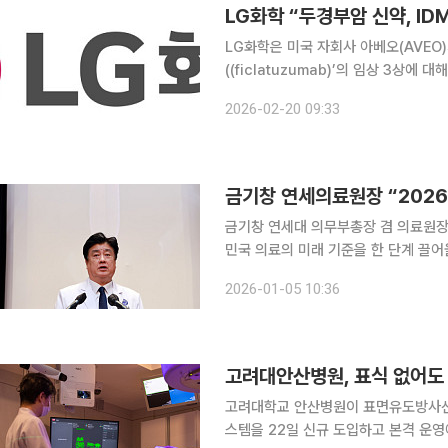
LG화학 “두경부암 신약, IDM
LG화학은 미국 자회사 아베오(AVEO
((ficlatuzumab)’의 임상 3상
고를 받았다고 20일 밝혔다. 이번 결정은 임상 진행 단계에서 회사와 독립적으로 맹검(blinded) 정
2026-02-20 09:33
보에 접근할 권한을 가진 IDMC가 파
금기창 연세의료원장 “2026년
금기창 연세대 의무부총장 겸 의료원장이
민국 의료의 미래 기준을 한 단계 끌어올리겠다고 밝혔다. 금 의
경은 과거로 돌아가 수 없으며, 우리는
2026-01-05 10:36
“진료·교육·연구·운영 전반을 다시 설
고려대안산병원, 표식 없어도 
고려대학교 안산병원이 표면유도방사선치료(Su
스템을 22일 신규 도입하고 본격 운영