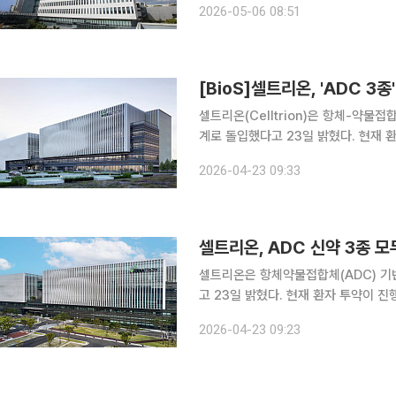
2026-05-06 08:51
을 포함한 4개 국가에서 키트루다 바이
[BioS]셀트리온, 'ADC 3
셀트리온(Celltrion)은 항체-약물
계로 돌입했다고 23일 밝혔다. 현재 환
‘CT‑P71’, ‘CT‑P73’ 등 3종
2026-04-23 09:33
1상 시험계획(IND) 승인을 받았다. 이
셀트리온, ADC 신약 3종 모
셀트리온은 항체약물접합체(ADC) 기
고 23일 밝혔다. 현재 환자 투약이 진행 중인 신약 후보물질은 CT‑P70, CT‑P71, CT‑P73 등 3
종으로 해당 물질들은 모두 지난해 미국
2026-04-23 09:23
받았다. 이후 임상시험 개시 절차를 거