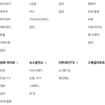
장외/IPO
2금융
분양
중화학
특징주
카드
일반
항공/물류
투자전략
가상자산/핀테크
유통
채권/펀드
일반
의료/바이오
환율
중기/벤처
국제시황
일반
일반
문화·라이프
뉴스발전소
이투데이TV
스페셜리포트
관광
이슈크래커
e스튜디오
방송/TV
요즘, 이거
랭킹영상
영화
그래픽스
음악
한 컷
공연/출판