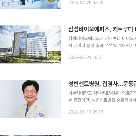
2026-07-20 05:00
는 비소세포폐암, 흑색종, 두경부암 
삼성바이오에피스, 키트루다 
삼성바이오에피스가 키트루다 바이오시밀
상 데이터 분석 결과, 각각의 1차 평
SB27의 오리지널 의약품 키트루다는
2026-06-29 16:51
흑색종, 두경부암 등 다양한 종양 질환
가톨릭대학교 성빈센트병원이 의료진의 연이은 학
를 종합하면, 성빈센트병원 순환기내과
(MicroPort)사의 프록터(Proc
2026-06-17 09:19