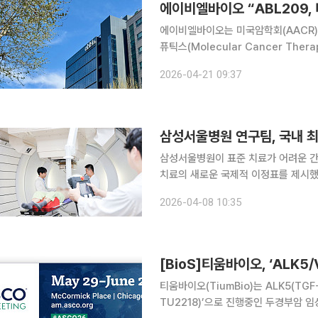
에이비엘바이오 “ABL209,
에이비엘바이오는 미국암학회(AACR)
퓨틱스(Molecular Cancer Ther
논문이 발표됐다고 21일 밝혔다. ABL209는 EGFR 및 MUC1 표적 이중항체에 토포이소머레이스
2026-04-21 09:37
I 억제제(TOP1i)를 결합한 이중
삼성서울병원 연구팀, 국내 최
삼성서울병원이 표준 치료가 어려운 간
치료의 새로운 국제적 이정표를 제시했다는 평가가 나온다. 8
정일 방사선종양학과 교수, 이정하 방
2026-04-08 10:35
2000건을 분석해 유럽암학회지(Europe
[BioS]티움바이오, ‘ALK5
티움바이오(TiumBio)는 ALK5(TGF-
TU2218)’으로 진행중인 두경부암 