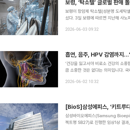
보령, ‘탁소텔’ 글로벌 판매 
보령이 항암제 탁소텔(성분명 도세탁셀
섰다. 3일 보령에 따르면 지난해 사노피와 최대 약 1억7000만 유로(약 2796억원) 규모의 계약을
맺고 한국을 포함한 19개 국가·지역에
2026-06-03 09:32
즈니스 전반을 확보했다. 글로벌 공식
흡연, 음주, HPV 감염까지…
‘건강을 잃고서야 비로소 건강의 소중
큼 소중한 것은 없다는 의미입니다. 국
일상생활에서 알아두면 도움이 되는 알찬 건강정보를 소
2026-06-02 10:32
도까지 이르는 넓은 영역에서 발생하는
[BioS]삼성에피스, ‘키트루다
삼성바이오에피스(Samsung Bioe
젝트명 SB27)로 진행한 임상1상 결과, 
리지널 의약품과의 동등성을 확인했다고