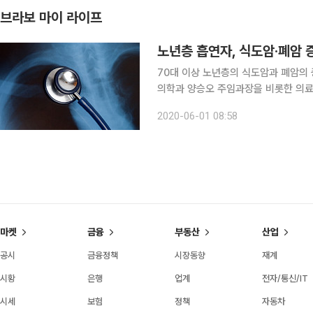
브라보 마이 라이프
노년층 흡연자, 식도암·폐암 증
70대 이상 노년층의 식도암과 폐암의
의학과 양승오 주임과장을 비롯한 의료진은
암, 식도암 환자 1949명을 분석해 
2020-06-01 08:58
밝혔다. 미국암학회 발표 자료에 따르면
마켓
금융
부동산
산업
공시
금융정책
시장동향
재계
시황
은행
업계
전자/통신/IT
시세
보험
정책
자동차