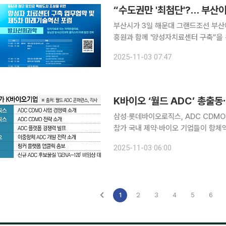
“수도권만 '최첨단'?… 부산
부산시가 3일 해운대 그랜드조선 부
흥원과 함께 '양성자치료센터 구축'’을 위한 업무협약을 체
라(국립암센터·삼성서울병원)가 모두 
2025-11-03 07:47
직접 열겠다는 선언이
삼성‧롯데바이오로직스, ADC CDM
참가 국내 제약·바이오 기업들이 항체약물접합체(ADC) 분야의 세계 최대 행사인 ‘월드 ADC 샌디
에이고 2025(World ADC San 
2025-11-03 06:00
오로직스 등 위탁개발생산(CDMO) 
1
2
3
4
5
6