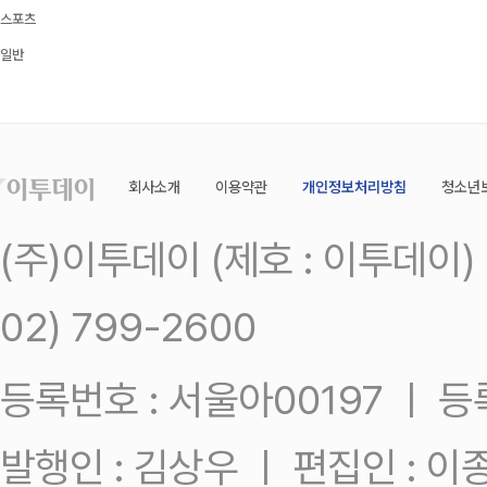
스포츠
일반
회사소개
이용약관
개인정보처리방침
청소년
(주)이투데이 (제호 : 이투데이
02) 799-2600
등록번호 : 서울아00197 ㅣ 등록일
발행인 : 김상우 ㅣ 편집인 : 