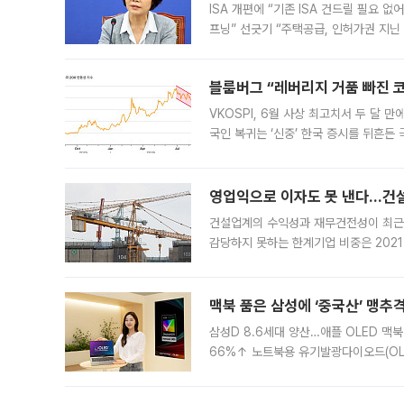
ISA 개편에 “기존 ISA 건드릴 필요 
프닝” 선긋기 “주택공급, 인허가권 지닌
견을 수렴해 당정과 개편안에 대한 조율
블룸버그 “레버리지 거품 빠진 코
VKOSPI, 6월 사상 최고치서 두 달
국인 복귀는 ‘신중’ 한국 증시를 뒤흔
했다. 대규모 반대매매로 레버리지 투자
영업익으로 이자도 못 낸다…건설 
건설업계의 수익성과 재무건전성이 최근
감당하지 못하는 한계기업 비중은 2021
이낸싱(PF) 부담이 집중된 건축 부문의
경영
맥북 품은 삼성에 ‘중국산’ 맹추
삼성D 8.6세대 양산…애플 OLED 맥북
66%↑ 노트북용 유기발광다이오드(OL
운데 중국 BOE와 TCL CSOT도 생산
일 업계에 따르면 삼성