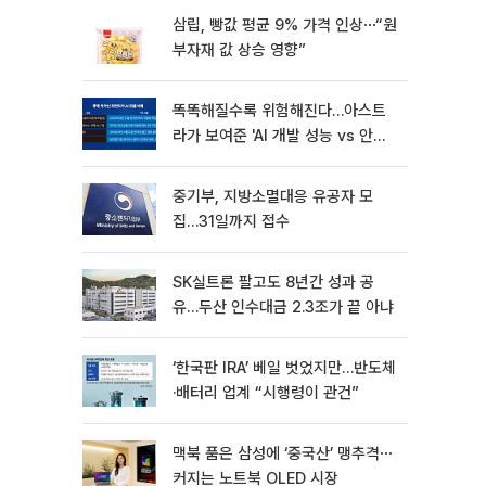
삼립, 빵값 평균 9% 가격 인상⋯“원
부자재 값 상승 영향”
똑똑해질수록 위험해진다…아스트
라가 보여준 'AI 개발 성능 vs 안전
딜레마'
중기부, 지방소멸대응 유공자 모
집…31일까지 접수
SK실트론 팔고도 8년간 성과 공
유…두산 인수대금 2.3조가 끝 아냐
‘한국판 IRA’ 베일 벗었지만…반도체
·배터리 업계 “시행령이 관건”
맥북 품은 삼성에 ‘중국산’ 맹추격⋯
커지는 노트북 OLED 시장