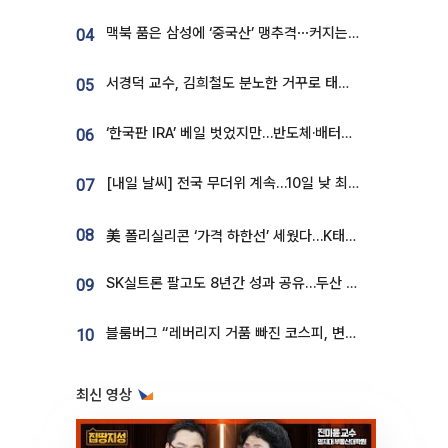
맥북 품은 삼성에 ‘중국산’ 맹추격⋯커지는 노트북 OLED 시장
04
서경덕 교수, 김희철도 분노한 거꾸로 태극기⋯"엉터리는 아냐, 아쉬울 뿐"
05
‘한국판 IRA’ 베일 벗었지만…반도체·배터리 업계 “시행령이 관건”
06
[내일 날씨] 전국 무더위 계속…10일 낮 최고 34도 육박
07
08
美 폴리실리콘 ‘가격 하한선’ 세웠다…K태양광 수혜 기대
SK실트론 팔고도 8년간 성과 공유…두산 인수대금 2.3조가 끝 아냐
09
블룸버그 “레버리지 거품 빠진 코스피, 변동성 최악 국면 지났을 가능성”
10
최신 영상