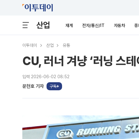
산업
재계
전자/통신/IT
자동차
중
이투데이
산업
유통
CU, 러너 겨냥 ‘러닝 스
입력 2026-06-02 08:52
문현호 기자
구독