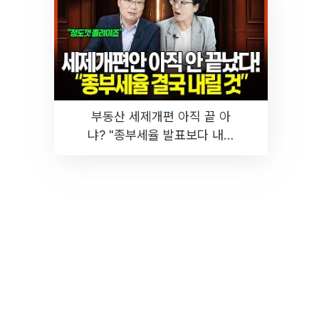
부동산 세제개편 아직 끝 아
냐? "종부세율 발표보다 내릴
것" 장기거주·양도세 전망 I 집
땅지성 I 김인만, 진미윤