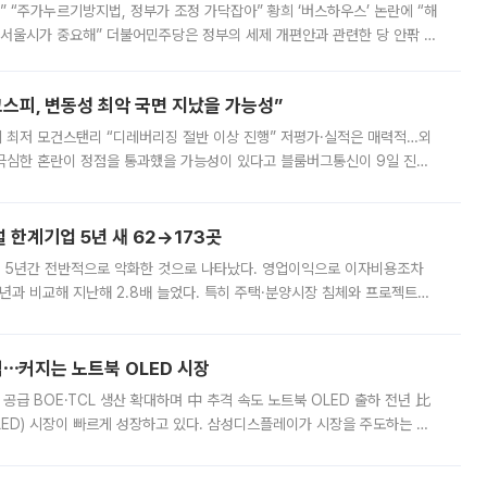
없어” “주가누르기방지법, 정부가 조정 가닥잡아” 황희 ‘버스하우스’ 논란에 “해
 서울시가 중요해” 더불어민주당은 정부의 세제 개편안과 관련한 당 안팎 의
에 나서겠다고 예고했다. 민주당은 8월 말 당정 조율을 거친 개편안이
스피, 변동성 최악 국면 지났을 가능성”
 만에 최저 모건스탠리 “디레버리징 절반 이상 진행” 저평가·실적은 매력적…외
든 극심한 혼란이 정점을 통과했을 가능성이 있다고 블룸버그통신이 9일 진단
가 상당 부분 정리된 데다 금융당국의 규제 강화로 고위험 상품 거래도 급감
한계기업 5년 새 62→173곳
 5년간 전반적으로 악화한 것으로 나타났다. 영업이익으로 이자비용조차
년과 비교해 지난해 2.8배 늘었다. 특히 주택·분양시장 침체와 프로젝트파
 악화가 두드러졌다. 9일 한국건설산업연구원은 ‘2025년 건설업 외감기업
격⋯커지는 노트북 OLED 시장
 공급 BOE·TCL 생산 확대하며 中 추격 속도 노트북 OLED 출하 전년 比
ED) 시장이 빠르게 성장하고 있다. 삼성디스플레이가 시장을 주도하는 가
 확대에 나서면서 노트북 OLED 시장을 둘러싼 경쟁이 치열해지고 있다. 9