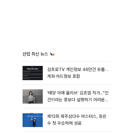
산업 최신 뉴스
삼프로TV 개인정보 46만건 유출…
계좌·카드정보 포함
‘태양 아래 올리브’ 김초엽 작가...“인
간이라는 종보다 설명하기 어려운
한 사람을 쓰고 싶었다”[문화人터
뷰]
제13회 제주삼다수 마스터스, 장은
수 첫 우승하며 성료