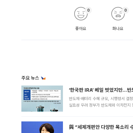
0
0
좋아요
화나요
주요 뉴스
‘한국판 IRA’ 베일 벗었지만…
반도체·배터리 수혜 규모, 시행령서 결정
실효성 우려 정부가 반도체와 이차전지 
법(IRA)’으로 불리는 국내생산세액공제
與 “세제개편안 다양한 목소리 