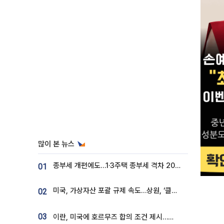
많이 본 뉴스
종부세 개편에도…1·3주택 종부세 격차 2028년부터 확대
01
미국, 가상자산 포괄 규제 속도…상원, ‘클래리티법’ 9월 절차투표 추진
02
03
이란, 미국에 호르무즈 합의 조건 제시…美 “경기 아직 안 끝나” [종합]