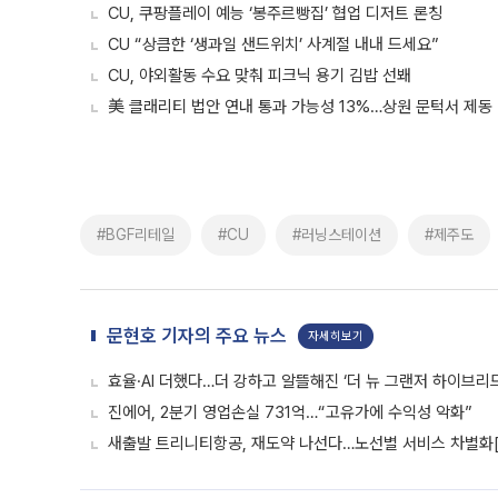
CU, 쿠팡플레이 예능 ‘봉주르빵집’ 협업 디저트 론칭
CU “상큼한 ‘생과일 샌드위치’ 사계절 내내 드세요”
CU, 야외활동 수요 맞춰 피크닉 용기 김밥 선봬
美 클래리티 법안 연내 통과 가능성 13%…상원 문턱서 제동
#BGF리테일
#CU
#러닝스테이션
#제주도
문현호 기자의 주요 뉴스
자세히보기
효율·AI 더했다…더 강하고 알뜰해진 ‘더 뉴 그랜저 하이브리드
진에어, 2분기 영업손실 731억…“고유가에 수익성 악화”
새출발 트리니티항공, 재도약 나선다…노선별 서비스 차별화