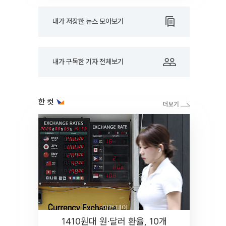
내가 저장한 뉴스 모아보기
내가 구독한 기자 전체보기
한 컷
1410원대 원·달러 환율, 10개