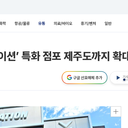
화학
항공/물류
유통
의료/바이오
중기/벤처
일반
테이션’ 특화 점포 제주도까지 확
기사
구글 선호매체 추가