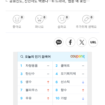
공효진도, 신민아도 택했다⋯K-드라마, '웹툰'에 꽂힌 이유
0
0
0
0
좋아요
화나요
슬퍼요
추가취재 원해요