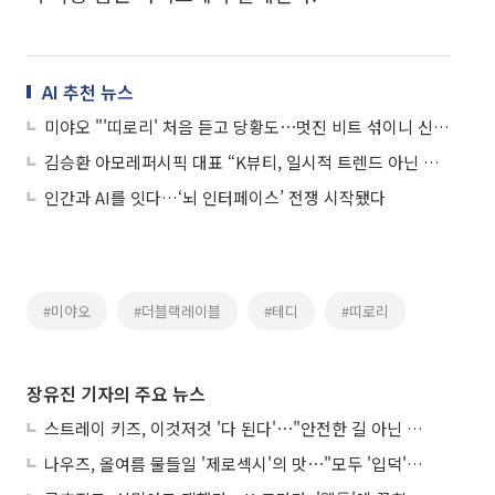
AI 추천 뉴스
미야오 "'띠로리' 처음 듣고 당황도⋯멋진 비트 섞이니 신나"
김승환 아모레퍼시픽 대표 “K뷰티, 일시적 트렌드 아닌 글로벌 스킨케어 새 기준”
인간과 AI를 잇다…‘뇌 인터페이스’ 전쟁 시작됐다
#미야오
#더블랙레이블
#테디
#띠로리
장유진 기자의 주요 뉴스
스트레이 키즈, 이것저것 '다 된다'⋯"안전한 길 아닌 도전이 재밌어"
나우즈, 올여름 물들일 '제로섹시'의 맛⋯"모두 '입덕'시킬 것"