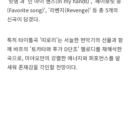
'힛뎀'과 '인 마이 핸즈(In my hands)', '페이보릿 송
(Favorite song)', '리벤지(Revenge)' 등 총 5개의
신곡이 담겼다.
특히 타이틀곡 '띠로리'는 서늘한 현악기의 선율과 함
께 바흐의 '토카타와 푸가 D단조' 멜로디를 재해석한
곡으로, 미야오만의 강렬한 에너지와 퍼포먼스를 앞
세워 존재감을 각인할 전망이다.