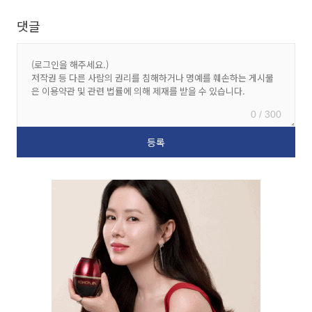
댓글
0 / 300