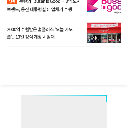
논란의 'Busan is Good'…8억 도시
단독
브랜드, 용산 대통령실 CI 업체가 수행
2000억 수혈받은 홈플러스 ‘오늘 가오
픈’...13일 정식 개장 시험대