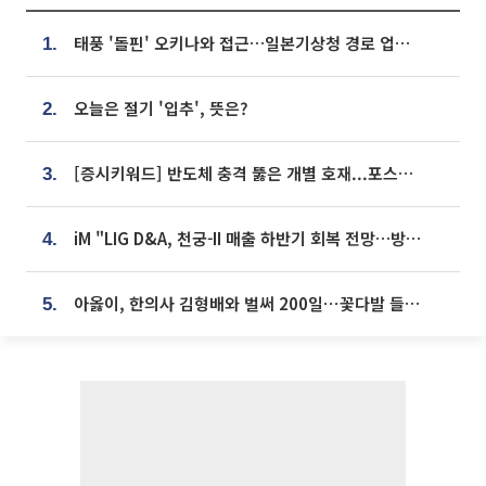
태풍 '돌핀' 오키나와 접근…일본기상청 경로 업데이트
1.
오늘은 절기 '입추', 뜻은?
2.
[증시키워드] 반도체 충격 뚫은 개별 호재...포스코퓨처엠·에코프로·한화솔루션 '눈길'
3.
iM "LIG D&A, 천궁-II 매출 하반기 회복 전망…방산 톱픽 유지"
4.
아옳이, 한의사 김형배와 벌써 200일⋯꽃다발 들고 "프러포즈 아냐"
5.