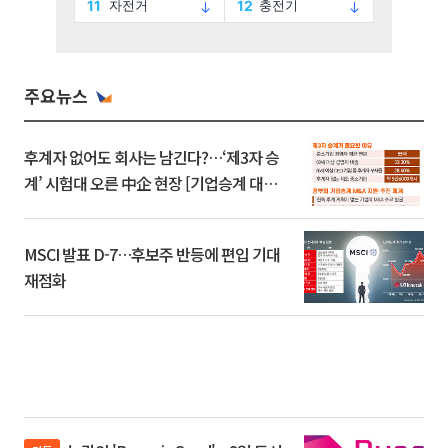
주요뉴스
후계자 없어도 회사는 남긴다?…‘제3자 승
계’ 시험대 오른 中企 현장 [기업승계 대전
환]
MSCI 발표 D-7…후보주 반등에 편입 기대
재점화