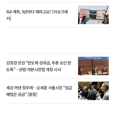
ISA 계좌, 5년마다 깨라고요? [이슈크래
커]
김정관 장관 “반도체 성과급, 주총 승인 받
도록”…상법·자본시장법 개정 시사
세금 꺼낸 정부에…오세훈 서울시장 “집값
해법은 공급” [종합]