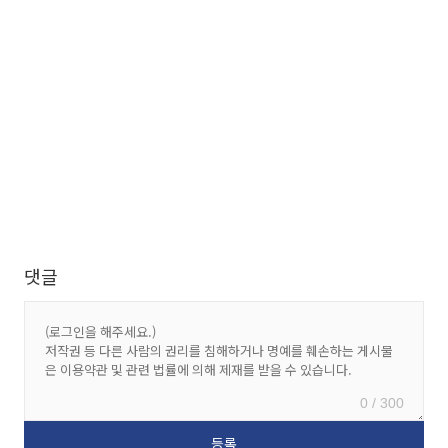
댓글
0 / 300