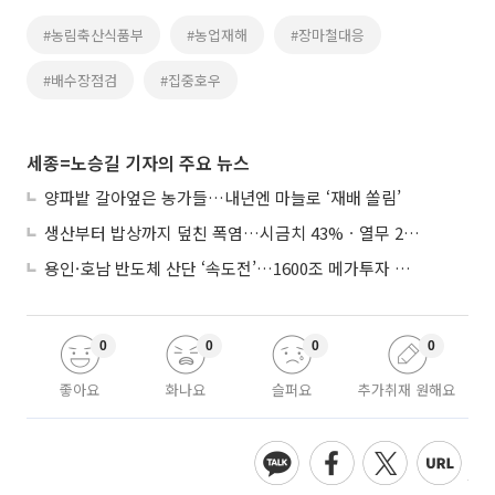
#농림축산식품부
#농업재해
#장마철대응
#배수장점검
#집중호우
세종=노승길 기자의 주요 뉴스
양파밭 갈아엎은 농가들…내년엔 마늘로 ‘재배 쏠림’
생산부터 밥상까지 덮친 폭염…시금치 43%ㆍ열무 28% 급등
용인·호남 반도체 산단 ‘속도전’…1600조 메가투자 이행 총력
0
0
0
0
좋아요
화나요
슬퍼요
추가취재 원해요