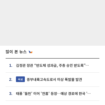
많이 본 뉴스
김정관 장관 “반도체 성과급, 주총 승인 받도록”…상법·자본시장법 개정 시사
1.
중부내륙고속도로서 미상 폭발물 발견
속보
2.
태풍 '돌핀' 이어 '찬홈' 등장…예상 경로에 한국 '한숨'
3.