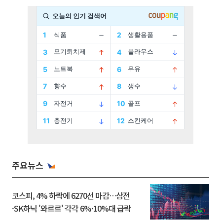
주요뉴스
코스피, 4% 하락에 6270선 마감…삼전
·SK하닉 '와르르' 각각 6%·10%대 급락