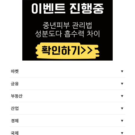
마켓
금융
부동산
산업
경제
국제