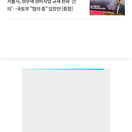
서울시, 정부에 정비사업 규제 완화 '건
의'⋯국토부 "협의 중" 입장만 [종합]