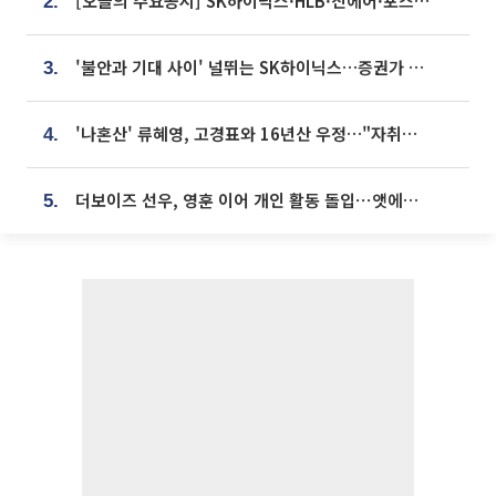
[오늘의 주요공시] SK하이닉스·HLB·진에어·포스코홀딩스·네이버·대우건설 등
2.
'불안과 기대 사이' 널뛰는 SK하이닉스…증권가 "HBM4·LTA 기반 펀터멘털 견고"
3.
'나혼산' 류혜영, 고경표와 16년산 우정…"자취방서 부모님과 마주쳐"
4.
더보이즈 선우, 영훈 이어 개인 활동 돌입⋯앳에어리어와 전속계약
5.