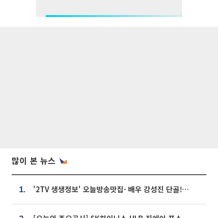
많이 본 뉴스
'2TV 생생정보' 오늘방송맛집- 배우 강성진 단골! 쌀국수ㆍ푸팟퐁 커리 맛집 '블○○○'
1.