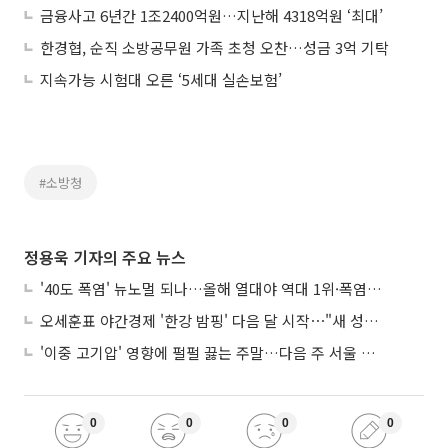
금융사고 6년간 1조2400억원…지난해 4318억원 ‘최대’
한경협, 순직 소방공무원 가족 초청 오찬…성금 3억 기탁
지속가능 시험대 오른 ‘5세대 실손보험’
#소방청
정용욱 기자의 주요 뉴스
'40도 폭염' 뉴노멀 되나…올해 열대야 역대 1위·폭염일수 평년 3배 넘어
오세훈표 야간경제 '한강 밤핑' 다음 달 시작⋯"새 성장동력 만들 것"
'이중 고기압' 영향에 펄펄 끓는 주말…다음 주 서울 포함 서쪽이 더 덥다
0
0
0
0