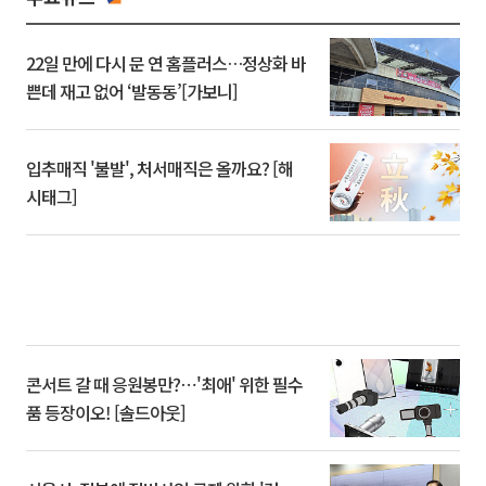
22일 만에 다시 문 연 홈플러스…정상화 바
쁜데 재고 없어 ‘발동동’[가보니]
입추매직 '불발', 처서매직은 올까요? [해
시태그]
콘서트 갈 때 응원봉만?⋯'최애' 위한 필수
품 등장이오! [솔드아웃]