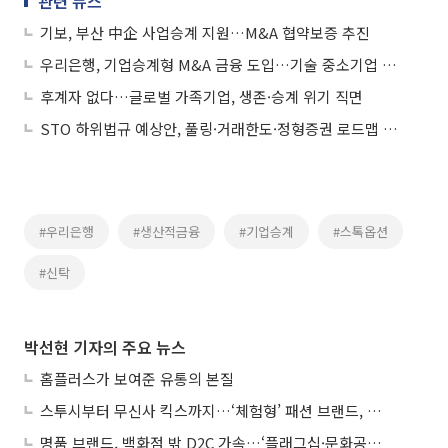
관련 뉴스
기보, 부산 中企 사업승계 지원…M&A 협약보증 추진
우리은행, 기업승계형 M&A 금융 도입…기술 중소기업 지원
후계자 없다…글로벌 가족기업, 생존·승계 위기 직면
STO 하위법규 예상안, 풀링·거래한도·정형증권 로드맵 제시
#우리은행
#생산적금융
#기업승계
#스톡옵션
#신탁
박선현 기자의 주요 뉴스
홈플러스가 보여준 유통의 본질
스투시부터 무신사 킥스까지…‘체험형’ 패션 브랜드, 잇단 제주행
명품 브랜드, 백화점 밖 D2C 가속…‘플래그십·문화공간’ 전략 눈길