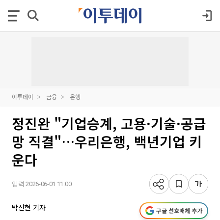
이투데이
금융
은행
정진완 "기업승계, 고용·기술·공급
망 직결"…우리은행, 백년기업 키
운다
입력 2026-06-01 11:00
박선현 기자
구글 선호매체 추가