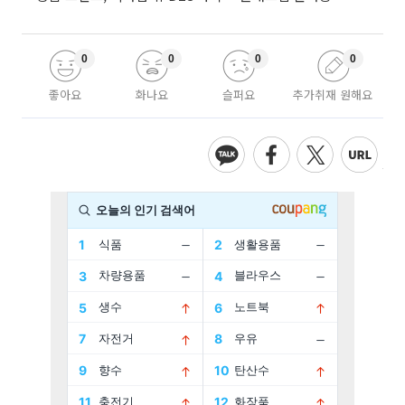
0
0
0
0
좋아요
화나요
슬퍼요
추가취재 원해요