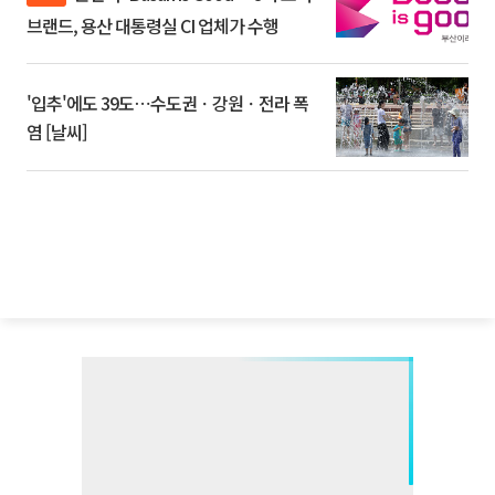
브랜드, 용산 대통령실 CI 업체가 수행
'입추'에도 39도⋯수도권ㆍ강원ㆍ전라 폭
염 [날씨]