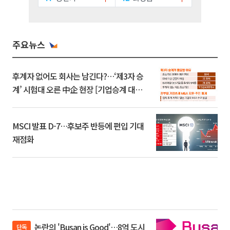
주요뉴스
후계자 없어도 회사는 남긴다?…‘제3자 승
계’ 시험대 오른 中企 현장 [기업승계 대전
환]
MSCI 발표 D-7…후보주 반등에 편입 기대
재점화
논란의 'Busan is Good'…8억 도시
단독