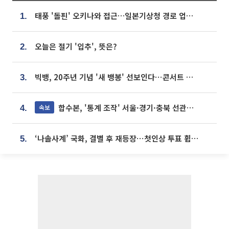
태풍 '돌핀' 오키나와 접근…일본기상청 경로 업데이트
1.
오늘은 절기 '입추', 뜻은?
2.
빅뱅, 20주년 기념 '새 뱅봉' 선보인다⋯콘서트 앞두고 팝업 개최
3.
합수본, '통계 조작' 서울·경기·충북 선관위 등 추가 압수수색
속보
4.
‘나솔사계’ 국화, 결별 후 재등장⋯첫인상 투표 휩쓸고 ‘인기녀’ 등극
5.