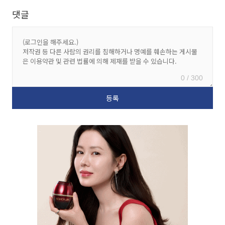
댓글
0 / 300