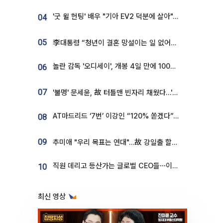
'굿 윌 헌팅' 배우 "기아 EV2 덕분에 살아"…교통사고 후 안전성 극찬
04
05
李대통령 “청년이 결혼 망설이는 일 없어야...제도상 불이익 조사”
놀란 감독 '오디세이', 개봉 4일 만에 100만 돌파⋯'왕사남' 보다 빠르다
06
07
'불명' 문세윤, 故 터틀맨 빈자리 채웠다…'거북이' 눈물의 최종 우승
AT마드리드 ‘7번’ 이강인 “120% 쏟겠다”⋯시메오네 감독 “필요한 선수”
08
09
추미애 "우리 목표는 연대"…故 강일출 할머니 흉상 제막
직원 데리고 등산가는 글로벌 CEO들⋯이유 있었네
10
최신 영상