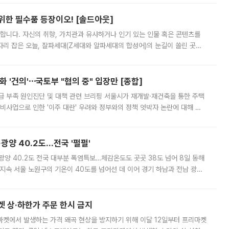
 위한 필수품 등장이오! [솔드아웃]
합니다. 자신의 취향, 가치관과 유사하거나 인기 있는 인물 혹은 콘텐츠를
'가 자리 잡은 오늘, 잘파세대(Z세대와 알파세대의 합성어)의 눈길이 쏠린 곳은
리는 공연장. 응원봉만큼이나 눈에 띄는 게 있습니다. 공연이 시작되기
 '건의'⋯국토부 "협의 중" 입장만 [종합]
급 부족 원인진단 및 대책 관련 브리핑 서울시가 재개발·재건축을 통한 주택
비사업으로 인한 '이주 대란' 우려와 정부와의 정책 엇박자 논란에 대해 정
실장은 2031년까지 31만 가구 착공 목표에 차질이 없다는 입장이나,
·광양 40.2도…전국 '펄펄'
·광양 40.2도 전국 대부분 폭염특보…체감온도도 곳곳 38도 넘어 8일 동해
지속 서울 노원구의 기온이 40도를 넘어선 데 이어 경기 하남과 전남 광양
. 전국 대부분 지역에 폭염특보가 내려진 가운데 곳곳에서 39~40도 안팎
켓 상·하한가 주문 한시 금지
마켓에서 발생하는 가격 왜곡 현상을 방지하기 위해 이달 12일부터 프리마켓