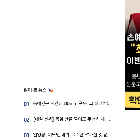
많이 본 뉴스
동해안은 시간당 80㎜ 폭우, 그 외 지역은 폭염…‘극과 극 날씨’
01
[내일 날씨] 폭염 한풀 꺾여도 무더위 계속⋯동해안 이틀 연속 비
02
임영웅, 어느덧 데뷔 10주년⋯"가진 것 없던 시절, 내 앞엔 20명의 팬뿐"
03