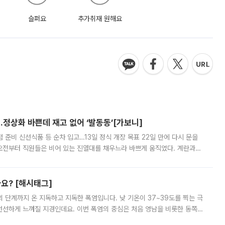
슬퍼요
추가취재 원해요
…정상화 바쁜데 재고 없어 ‘발동동’[가보니]
준비 신선식품 등 순차 입고…13일 정식 개장 목표 22일 만에 다시 문을
오전부터 직원들은 비어 있는 진열대를 채우느라 바쁘게 움직였다. 계란과
리를 잡기 시작했지만, 매장 곳곳엔 여전히 텅 빈 매대가 먼저 눈에 들어왔
까요? [해시태그]
’의 단계까지 온 지독하고 지독한 폭염입니다. 낮 기온이 37~39도를 찍는 극
 선선하게 느껴질 지경인데요. 이번 폭염의 중심은 처음 영남을 비롯한 동쪽
 북서풍이 산맥을 넘어 영남 쪽으로 내려오면서 뜨겁고 건조해졌는데요.