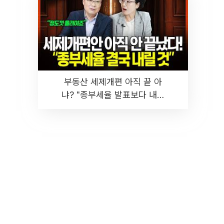
부동산 세제개편 아직 끝 아
냐? "종부세율 발표보다 내릴
것" 장기거주·양도세 전망 I 집
땅지성 I 김인만, 진미윤