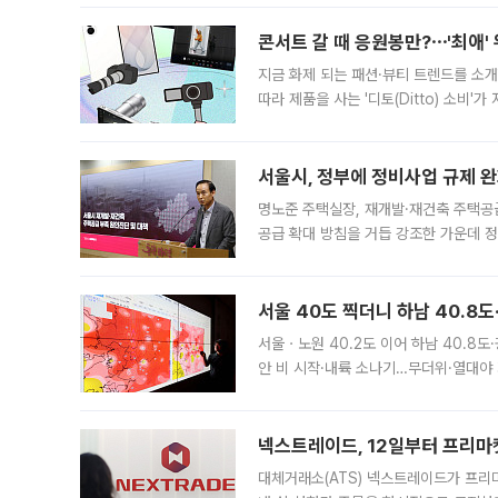
콘서트 갈 때 응원봉만?⋯'최애'
지금 화제 되는 패션·뷰티 트렌드를 소개
따라 제품을 사는 '디토(Ditto) 소비
어디일까요? 아이돌 콘서트 시작을 기다
서울시, 정부에 정비사업 규제 완화
명노준 주택실장, 재개발·재건축 주택공
공급 확대 방침을 거듭 강조한 가운데 정
면 반박하고 나섰다. 명노준 서울시 주택
서울 40도 찍더니 하남 40.8도
서울ㆍ노원 40.2도 이어 하남 40.8도
안 비 시작·내륙 소나기…무더위·열대야 
에서도 40도를 웃도는 기온이 관측됐다
의 극심한
넥스트레이드, 12일부터 프리마
대체거래소(ATS) 넥스트레이드가 프리