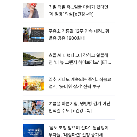
귀밑·턱밑 혹…얼굴 마비가 있다면
‘이 질병’ 의심[e건강~쏙]
주유소 기름값 12주 연속 내려…휘
발유·경유 1800원대
효율·AI 더했다…더 강하고 알뜰해
진 ‘더 뉴 그랜저 하이브리드’ [ET의
모빌리티]
입추 지나도 계속되는 폭염…식음료
업계, ‘늦더위 잡기’ 전력 투구
여름철 마른기침, 냉방병‧감기 아닌
천식일 수도 [e건강~쏙]
‘집도 코칭 받으며 산다’…월급쟁이
부자들, ‘내집마련’ 신청 증가세