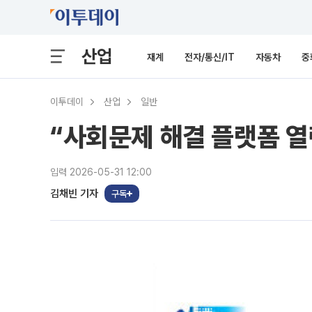
산업
재계
전자/통신/IT
자동차
중
이투데이
산업
일반
“사회문제 해결 플랫폼 열
입력 2026-05-31 12:00
김채빈 기자
구독