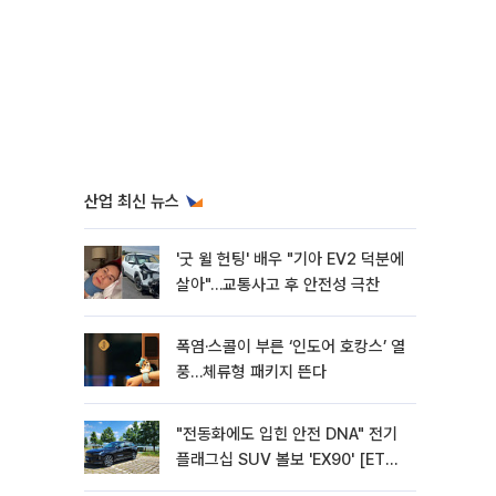
산업 최신 뉴스
'굿 윌 헌팅' 배우 "기아 EV2 덕분에
살아"…교통사고 후 안전성 극찬
폭염·스콜이 부른 ‘인도어 호캉스’ 열
풍…체류형 패키지 뜬다
"전동화에도 입힌 안전 DNA" 전기
플래그십 SUV 볼보 'EX90' [ET의
모빌리티]