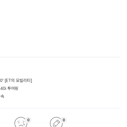
0' [ET의 모빌리티]
40i 투어링
가속
0
0