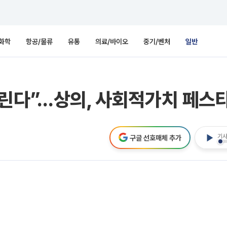
화학
항공/물류
유통
의료/바이오
중기/벤처
일반
린다”…상의, 사회적가치 페스
기사
구글 선호매체 추가