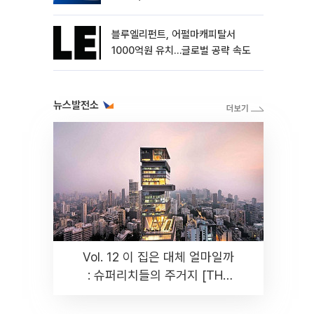
블루엘리펀트, 어펄마캐피탈서
1000억원 유치…글로벌 공략 속도
뉴스발전소
Vol. 12 이 집은 대체 얼마일까
: 슈퍼리치들의 주거지 [THE
RARE]