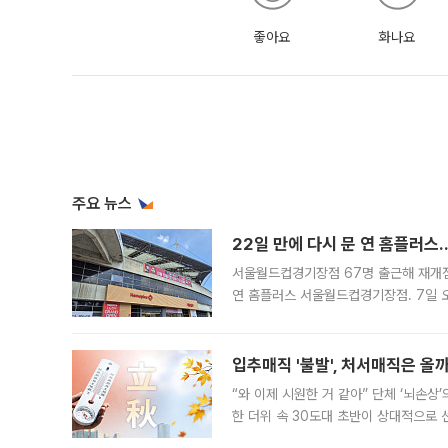
좋아요
화나요
주요 뉴스
22일 만에 다시 문 연 홈플러스
서울월드컵경기장점 67명 출근해 재개점 
연 홈플러스 서울월드컵경기장점. 7일 
우유, 과일 같은 신선식품이 차근차근 자
입추매직 '불발', 처서매직은 올
“와 이제 시원한 거 같아” 단체 ‘뇌손상
한 더위 속 30도대 초반이 상대적으로
지역에 있었습니다. 7월 말에는 서풍과