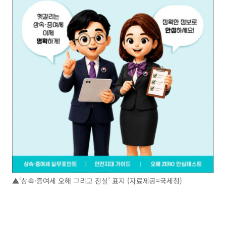
▲‘상속·증여세 오해 그리고 진실’ 표지 (자료제공=국세청)