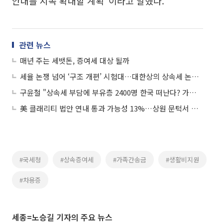
안내를 지속 확대할 계획"이라고 말했다.
관련 뉴스
매년 주는 세뱃돈, 증여세 대상 될까
세율 논쟁 넘어 ‘구조 개편’ 시험대…대한상의 상속세 논란이 남긴 과제
구윤철 "상속세 부담에 부유층 2400명 한국 떠난다? 가짜뉴스"
美 클래리티 법안 연내 통과 가능성 13%…상원 문턱서 제동
#국세청
#상속증여세
#가족간송금
#생활비지원
#차용증
세종=노승길 기자의 주요 뉴스