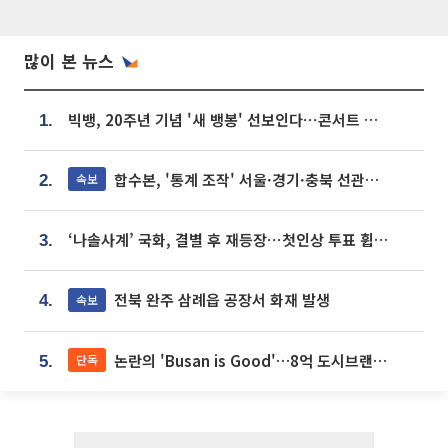
많이 본 뉴스
빅뱅, 20주년 기념 '새 뱅봉' 선보인다⋯콘서트 앞두고 팝업 개최
1.
합수본, '통계 조작' 서울·경기·충북 선관위 등 추가 압수수색
속보
2.
‘나솔사계’ 국화, 결별 후 재등장⋯첫인상 투표 휩쓸고 ‘인기녀’ 등극
3.
전북 완주 삼례읍 공장서 화재 발생
속보
4.
논란의 'Busan is Good'…8억 도시브랜드, 용산 대통령실 CI 업체가 수행
단독
5.