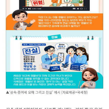
▲‘상속·증여세 오해 그리고 진실’ 예시 (자료제공=국세청)