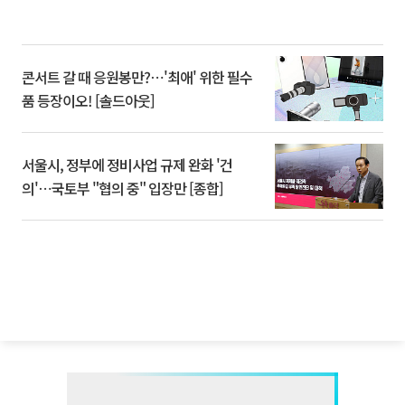
콘서트 갈 때 응원봉만?⋯'최애' 위한 필수
품 등장이오! [솔드아웃]
서울시, 정부에 정비사업 규제 완화 '건
의'⋯국토부 "협의 중" 입장만 [종합]