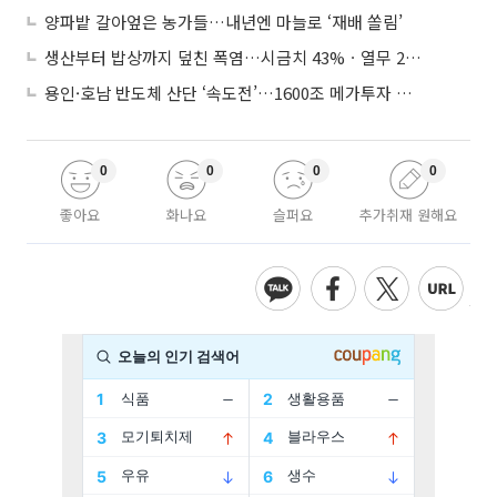
양파밭 갈아엎은 농가들…내년엔 마늘로 ‘재배 쏠림’
생산부터 밥상까지 덮친 폭염…시금치 43%ㆍ열무 28% 급등
용인·호남 반도체 산단 ‘속도전’…1600조 메가투자 이행 총력
0
0
0
0
좋아요
화나요
슬퍼요
추가취재 원해요