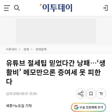
이투데이
경제
경제정책
유튜브 절세팁 믿었다간 낭패…‘생
활비’ 메모만으론 증여세 못 피한
다
입력 2026-05-31 12:00
세종=노승길 기자
구글 선호매체 추가