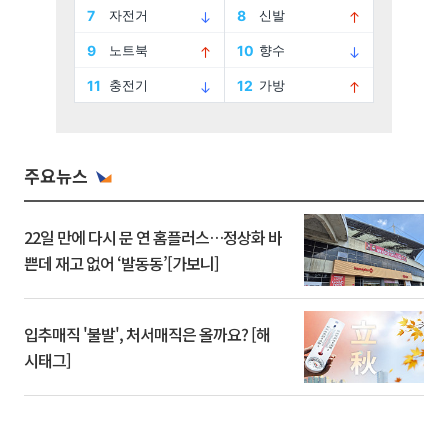
주요뉴스
22일 만에 다시 문 연 홈플러스…정상화 바
쁜데 재고 없어 ‘발동동’[가보니]
입추매직 '불발', 처서매직은 올까요? [해
시태그]