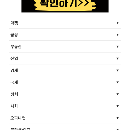
마켓
금융
부동산
산업
경제
국제
정치
사회
오피니언
문화·라이프