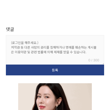
댓글
0 / 300