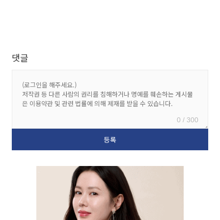
댓글
0 / 300