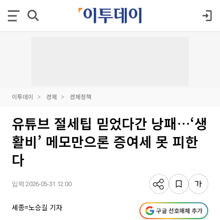
이투데이
경제
경제정책
유튜브 절세팁 믿었다간 낭패…‘생
활비’ 메모만으론 증여세 못 피한
다
입력 2026-05-31 12:00
세종=노승길 기자
구글 선호매체 추가