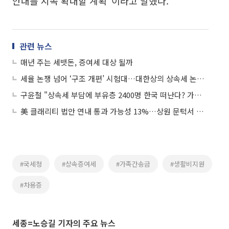
안내를 지속 확대할 계획"이라고 말했다.
관련 뉴스
매년 주는 세뱃돈, 증여세 대상 될까
세율 논쟁 넘어 ‘구조 개편’ 시험대…대한상의 상속세 논란이 남긴 과제
구윤철 "상속세 부담에 부유층 2400명 한국 떠난다? 가짜뉴스"
美 클래리티 법안 연내 통과 가능성 13%…상원 문턱서 제동
#국세청
#상속증여세
#가족간송금
#생활비지원
#차용증
세종=노승길 기자의 주요 뉴스