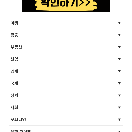
마켓
금융
부동산
산업
경제
국제
정치
사회
오피니언
문화·라이프