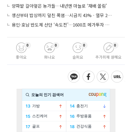
양파밭 갈아엎은 농가들…내년엔 마늘로 ‘재배 쏠림’
생산부터 밥상까지 덮친 폭염…시금치 43%ㆍ열무 28% 급등
용인·호남 반도체 산단 ‘속도전’…1600조 메가투자 이행 총력
0
0
0
0
좋아요
화나요
슬퍼요
추가취재 원해요