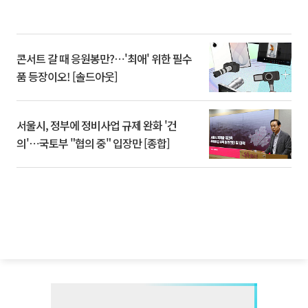
콘서트 갈 때 응원봉만?⋯'최애' 위한 필수
품 등장이오! [솔드아웃]
서울시, 정부에 정비사업 규제 완화 '건
의'⋯국토부 "협의 중" 입장만 [종합]