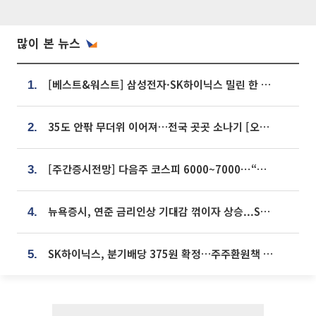
많이 본 뉴스
[베스트&워스트] 삼성전자·SK하이닉스 밀린 한 주…상상인증권은 85% 급등
1.
35도 안팎 무더위 이어져…전국 곳곳 소나기 [오늘 날씨]
2.
[주간증시전망] 다음주 코스피 6000~7000⋯“外人 수급은 정책이 변수”
3.
뉴욕증시, 연준 금리인상 기대감 꺾이자 상승...S&P500 사상 최고치 [종합]
4.
SK하이닉스, 분기배당 375원 확정…주주환원책 9월로 앞당겨 발표
5.