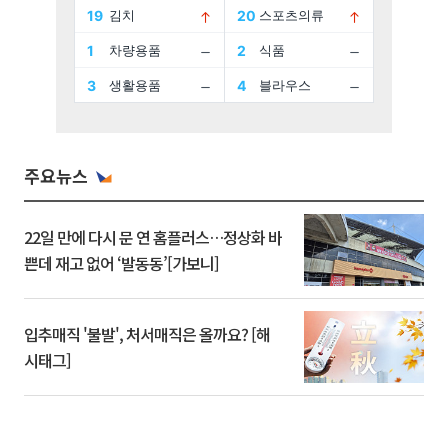
주요뉴스
22일 만에 다시 문 연 홈플러스…정상화 바
쁜데 재고 없어 ‘발동동’[가보니]
입추매직 '불발', 처서매직은 올까요? [해
시태그]