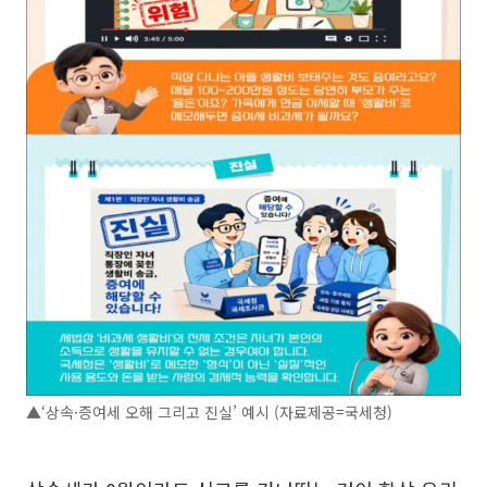
▲‘상속·증여세 오해 그리고 진실’ 예시 (자료제공=국세청)