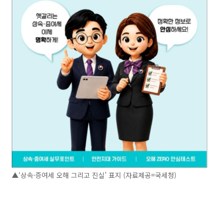
▲‘상속·증여세 오해 그리고 진실’ 표지 (자료제공=국세청)