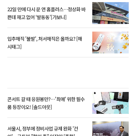
22일 만에 다시 문 연 홈플러스…정상화 바
쁜데 재고 없어 ‘발동동’[가보니]
입추매직 '불발', 처서매직은 올까요? [해
시태그]
콘서트 갈 때 응원봉만?⋯'최애' 위한 필수
품 등장이오! [솔드아웃]
서울시, 정부에 정비사업 규제 완화 '건