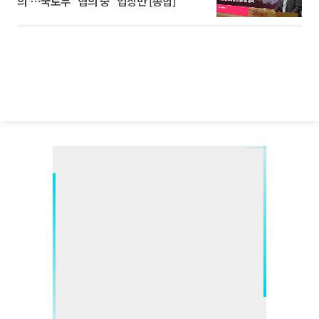
의'⋯국토부 "협의 중" 입장만 [종합]