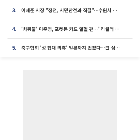
이재준 시장 "정전, 시민안전과 직결"…수원시 비상대응체계 가동
3.
'차쥐뿔' 이준영, 포켓몬 카드 열혈 팬⋯"리셀러 처단할 것"
4.
축구협회 '성 접대 의혹' 일본까지 번졌다…日 심판 실명 공개
5.