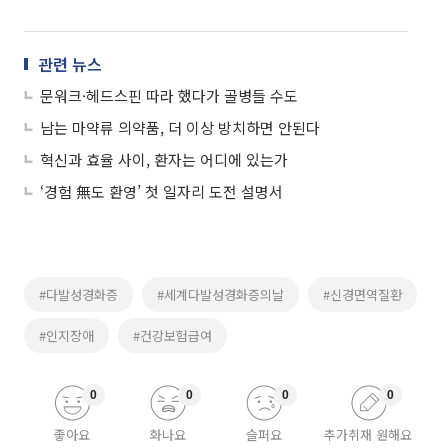
관련 뉴스
문워크·헤드스핀 따라 했다가 골병들 수도
남는 마약류 의약품, 더 이상 방치하면 안된다
혁신과 효율 사이, 환자는 어디에 있는가
‘경험 無도 환영’ 첫 일자리 도전 설명서
#다발성경화증
#세계다발성경화증의날
#신경면역질환
#인지장애
#건강보험급여
0
0
0
0
좋아요
화나요
슬퍼요
추가취재 원해요