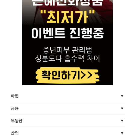
마켓
금융
부동산
산업