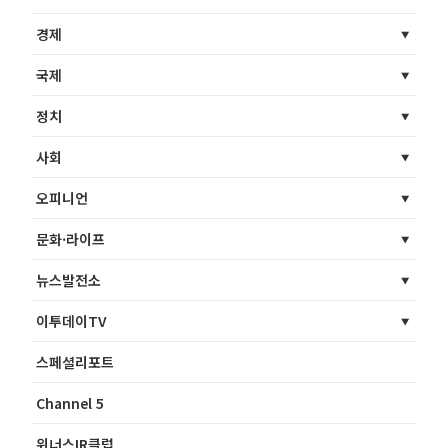
경제
국제
정치
사회
오피니언
문화·라이프
뉴스발전소
이투데이TV
스페셜리포트
Channel 5
위너스IR클럽