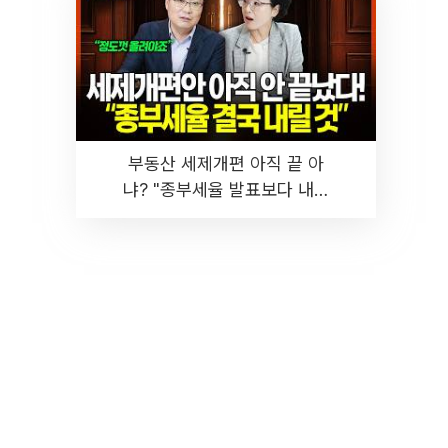
부동산 세제개편 아직 끝 아
냐? "종부세율 발표보다 내릴
것" 장기거주·양도세 전망 I 집
땅지성 I 김인만, 진미윤