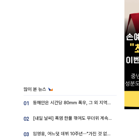
많이 본 뉴스
동해안은 시간당 80㎜ 폭우, 그 외 지역은 폭염…‘극과 극 날씨’
01
[내일 날씨] 폭염 한풀 꺾여도 무더위 계속⋯동해안 이틀 연속 비
02
임영웅, 어느덧 데뷔 10주년⋯"가진 것 없던 시절, 내 앞엔 20명의 팬뿐"
03