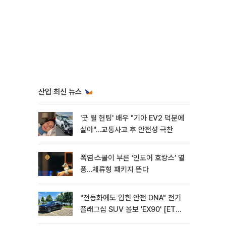
산업 최신 뉴스
'굿 윌 헌팅' 배우 "기아 EV2 덕분에
살아"…교통사고 후 안전성 극찬
폭염·스콜이 부른 ‘인도어 호캉스’ 열
풍…체류형 패키지 뜬다
"전동화에도 입힌 안전 DNA" 전기
플래그십 SUV 볼보 'EX90' [ET의
모빌리티]