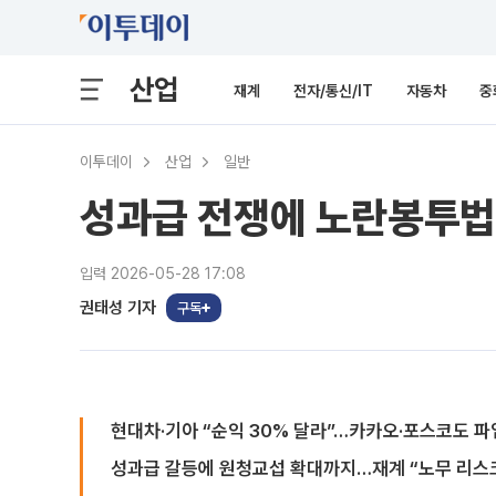
산업
재계
전자/통신/IT
자동차
중
이투데이
산업
일반
성과급 전쟁에 노란봉투법
입력 2026-05-28 17:08
권태성 기자
구독
현대차·기아 “순익 30% 달라”…카카오·포스코도 파
성과급 갈등에 원청교섭 확대까지…재계 “노무 리스