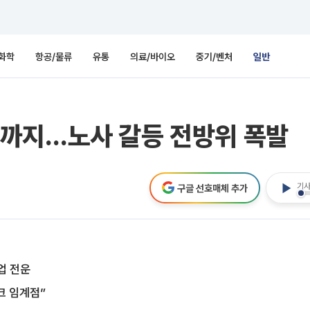
화학
항공/물류
유통
의료/바이오
중기/벤처
일반
까지…노사 갈등 전방위 폭발
기사
구글 선호매체 추가
업 전운
크 임계점”