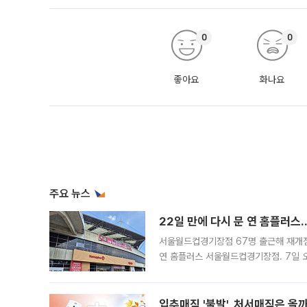
0
0
좋아요
화나요
주요 뉴스
22일 만에 다시 문 연 홈플러스
서울월드컵경기장점 67명 출근해 재개점 
연 홈플러스 서울월드컵경기장점. 7일 
우유, 과일 같은 신선식품이 차근차근 자
입추매직 '불발', 처서매직은 올