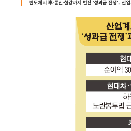
반도체서 車·통신·철강까지 번진 ‘성과급 전쟁’…산