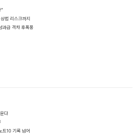
상”
ㆍ상법 리스크까지
 성과급 격차 후폭풍
키운다
부
노트10 기록 넘어