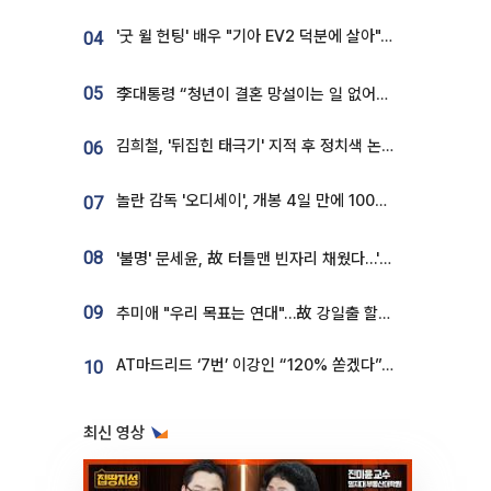
'굿 윌 헌팅' 배우 "기아 EV2 덕분에 살아"…교통사고 후 안전성 극찬
04
05
李대통령 “청년이 결혼 망설이는 일 없어야...제도상 불이익 조사”
김희철, '뒤집힌 태극기' 지적 후 정치색 논란…"좌우 떠나 우리나라 국기"
06
놀란 감독 '오디세이', 개봉 4일 만에 100만 돌파⋯'왕사남' 보다 빠르다
07
08
'불명' 문세윤, 故 터틀맨 빈자리 채웠다…'거북이' 눈물의 최종 우승
09
추미애 "우리 목표는 연대"…故 강일출 할머니 흉상 제막
AT마드리드 ‘7번’ 이강인 “120% 쏟겠다”⋯시메오네 감독 “필요한 선수”
10
최신 영상