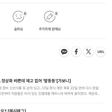
0
0
슬퍼요
추가취재 원해요
…정상화 바쁜데 재고 없어 ‘발동동’[가보니]
준비 신선식품 등 순차 입고…13일 정식 개장 목표 22일 만에 다시 문을
오전부터 직원들은 비어 있는 진열대를 채우느라 바쁘게 움직였다. 계란과
리를 잡기 시작했지만, 매장 곳곳엔 여전히 텅 빈 매대가 먼저 눈에 들어왔
까요? [해시태그]