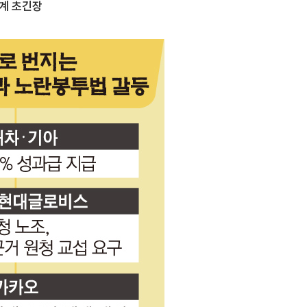
업계 초긴장