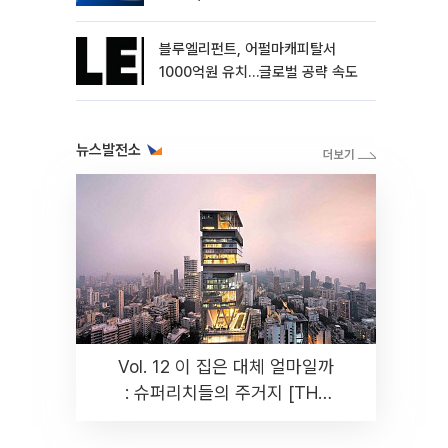
블루엘리펀트, 어펄마캐피탈서
1000억원 유치…글로벌 공략 속도
뉴스발전소
Vol. 12 이 집은 대체 얼마일까
: 슈퍼리치들의 주거지 [THE
RARE]