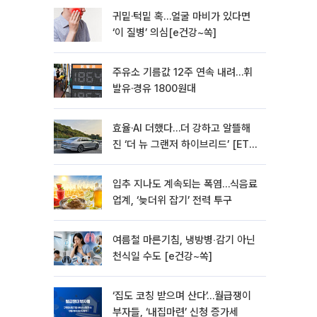
귀밑·턱밑 혹…얼굴 마비가 있다면
‘이 질병’ 의심[e건강~쏙]
주유소 기름값 12주 연속 내려…휘
발유·경유 1800원대
효율·AI 더했다…더 강하고 알뜰해
진 ‘더 뉴 그랜저 하이브리드’ [ET의
모빌리티]
입추 지나도 계속되는 폭염…식음료
업계, ‘늦더위 잡기’ 전력 투구
여름철 마른기침, 냉방병‧감기 아닌
천식일 수도 [e건강~쏙]
‘집도 코칭 받으며 산다’…월급쟁이
부자들, ‘내집마련’ 신청 증가세