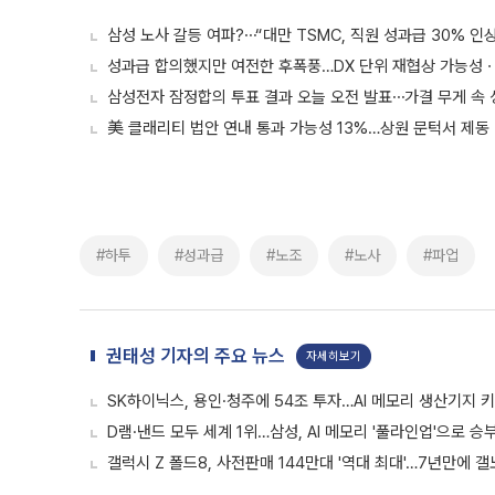
삼성 노사 갈등 여파?⋯“대만 TSMC, 직원 성과급 30% 인
성과급 합의했지만 여전한 후폭풍…DX 단위 재협상 가능성
삼성전자 잠정합의 투표 결과 오늘 오전 발표⋯가결 무게 속
美 클래리티 법안 연내 통과 가능성 13%…상원 문턱서 제동
#하투
#성과급
#노조
#노사
#파업
권태성 기자의 주요 뉴스
자세히보기
SK하이닉스, 용인·청주에 54조 투자…AI 메모리 생산기지 
D램·낸드 모두 세계 1위…삼성, AI 메모리 '풀라인업'으로 승
갤럭시 Z 폴드8, 사전판매 144만대 '역대 최대'…7년만에 갤