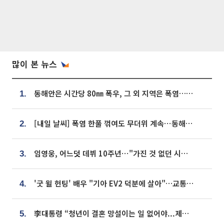
많이 본 뉴스
동해안은 시간당 80㎜ 폭우, 그 외 지역은 폭염…‘극과 극 날씨’
1.
[내일 날씨] 폭염 한풀 꺾여도 무더위 계속⋯동해안 이틀 연속 비
2.
임영웅, 어느덧 데뷔 10주년⋯"가진 것 없던 시절, 내 앞엔 20명의 팬뿐"
3.
'굿 윌 헌팅' 배우 "기아 EV2 덕분에 살아"…교통사고 후 안전성 극찬
4.
李대통령 “청년이 결혼 망설이는 일 없어야...제도상 불이익 조사”
5.