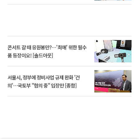
콘서트 갈 때 응원봉만?⋯'최애' 위한 필수
품 등장이오! [솔드아웃]
서울시, 정부에 정비사업 규제 완화 '건
의'⋯국토부 "협의 중" 입장만 [종합]