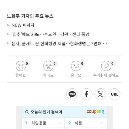
노희주 기자의 주요 뉴스
NEW 피서지
'입추'에도 39도⋯수도권ㆍ강원ㆍ전라 폭염
젠지, 풀세트 끝 한화생명 제압⋯한화생명은 3연패 수렁
0
0
0
0
좋아요
화나요
슬퍼요
추가취재 원해요