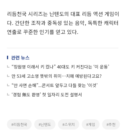
리듬천국 시리즈는 닌텐도의 대표 리듬 액션 게임이
다. 간단한 조작과 중독성 있는 음악, 독특한 캐릭터
연출로 꾸준한 인기를 얻고 있다.
관련 뉴스
“장원영 이래서 키 컸나” 40대도 키 커진다는 ‘이 운동’
만 53세 고소영 뜻밖의 취미⋯치매 예방된다고요?
“안 사면 손해”...콘서트 앞두고 다들 찾는 ‘이것’
‘경험 無도 환영’ 첫 일자리 도전 설명서
#리듬천국
#닌텐도
#스위치
#게임
#추천