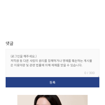
댓글
0 / 300