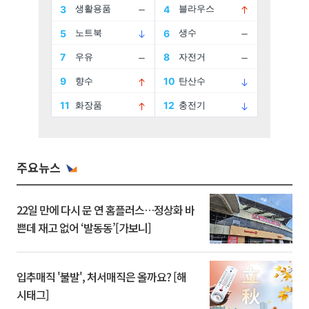
주요뉴스
22일 만에 다시 문 연 홈플러스…정상화 바
쁜데 재고 없어 ‘발동동’[가보니]
입추매직 '불발', 처서매직은 올까요? [해
시태그]