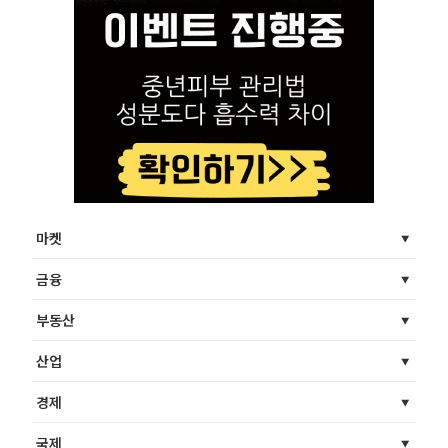
마켓
금융
부동산
산업
경제
국제