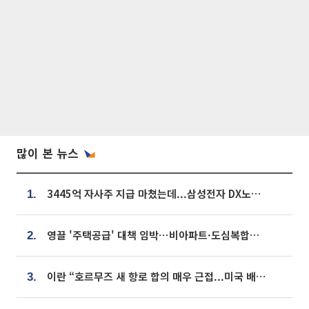
많이 본 뉴스
3445억 자사주 지급 마쳤는데...삼성전자 DX노조, 뒤늦은 '떼쓰기 집회'
1.
영끌 '주택공급' 대책 임박⋯비아파트·도심복합까지 총동원
2.
이란 “호르무즈 새 항로 합의 매우 근접...미국 배상 먼저”
3.