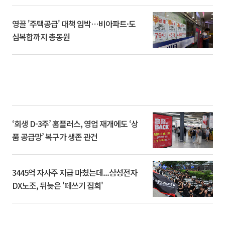
영끌 '주택공급' 대책 임박⋯비아파트·도
심복합까지 총동원
‘회생 D-3주’ 홈플러스, 영업 재개에도 ‘상
품 공급망’ 복구가 생존 관건
3445억 자사주 지급 마쳤는데...삼성전자
DX노조, 뒤늦은 '떼쓰기 집회'