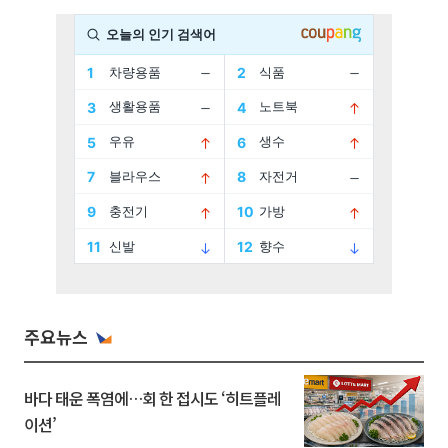
주요뉴스
바다 태운 폭염에…회 한 접시도 ‘히트플레
이션’