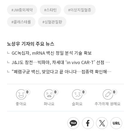
#JW중외제약
#스타틴
#이상지질혈증
#콜레스테롤
#심혈관질환
노상우 기자의 주요 뉴스
GC녹십자, mRNA 백신 정밀 분석 기술 확보
J&J도 참전…빅파마, 차세대 ‘in vivo CAR-T’ 선점 경쟁 본격화
“폐렴구균 백신, 맞았다고 끝 아니다…접종력 확인해야”
0
0
0
0
좋아요
화나요
슬퍼요
추가취재 원해요