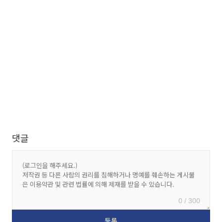
댓글
0 / 300