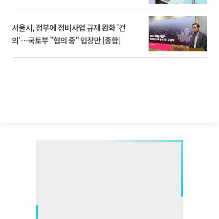
서울시, 정부에 정비사업 규제 완화 '건
의'⋯국토부 "협의 중" 입장만 [종합]