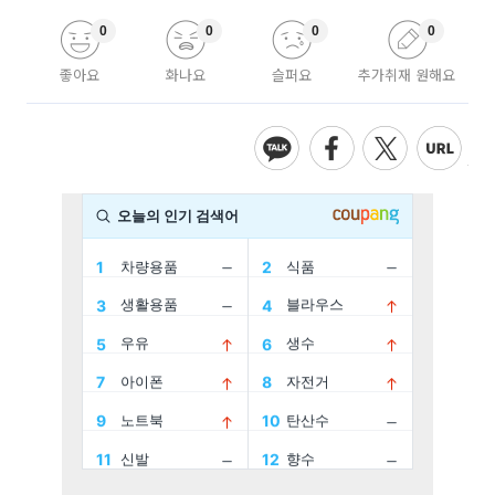
0
0
0
0
좋아요
화나요
슬퍼요
추가취재 원해요