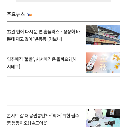
주요뉴스
22일 만에 다시 문 연 홈플러스…정상화 바
쁜데 재고 없어 ‘발동동’[가보니]
입추매직 '불발', 처서매직은 올까요? [해
시태그]
콘서트 갈 때 응원봉만?⋯'최애' 위한 필수
품 등장이오! [솔드아웃]