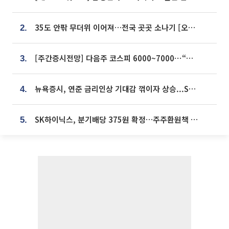
35도 안팎 무더위 이어져…전국 곳곳 소나기 [오늘 날씨]
2.
[주간증시전망] 다음주 코스피 6000~7000⋯“外人 수급은 정책이 변수”
3.
뉴욕증시, 연준 금리인상 기대감 꺾이자 상승...S&P500 사상 최고치 [종합]
4.
SK하이닉스, 분기배당 375원 확정…주주환원책 9월로 앞당겨 발표
5.