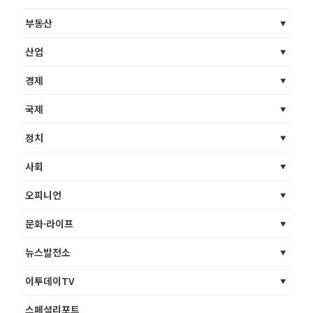
부동산
산업
경제
국제
정치
사회
오피니언
문화·라이프
뉴스발전소
이투데이TV
스페셜리포트