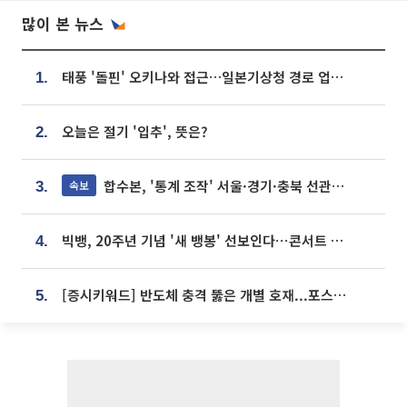
많이 본 뉴스
태풍 '돌핀' 오키나와 접근…일본기상청 경로 업데이트
1.
오늘은 절기 '입추', 뜻은?
2.
합수본, '통계 조작' 서울·경기·충북 선관위 등 추가 압수수색
속보
3.
빅뱅, 20주년 기념 '새 뱅봉' 선보인다⋯콘서트 앞두고 팝업 개최
4.
[증시키워드] 반도체 충격 뚫은 개별 호재...포스코퓨처엠·에코프로·한화솔루션 '눈길'
5.