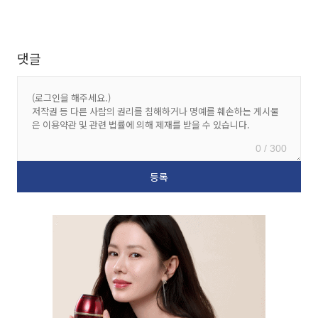
댓글
0 / 300