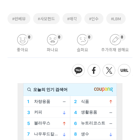
#런베뮤
#사모펀드
#매각
#인수
#LBM
0
0
0
0
좋아요
화나요
슬퍼요
추가취재 원해요