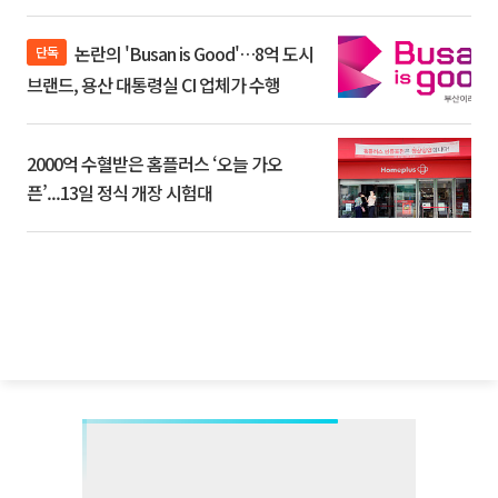
논란의 'Busan is Good'…8억 도시
단독
브랜드, 용산 대통령실 CI 업체가 수행
2000억 수혈받은 홈플러스 ‘오늘 가오
픈’...13일 정식 개장 시험대