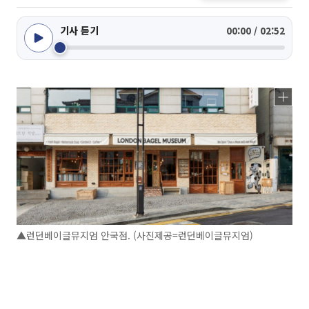
기사 듣기
00:00 / 02:52
▲런던베이글뮤지엄 안국점. (사진제공=런던베이글뮤지엄)