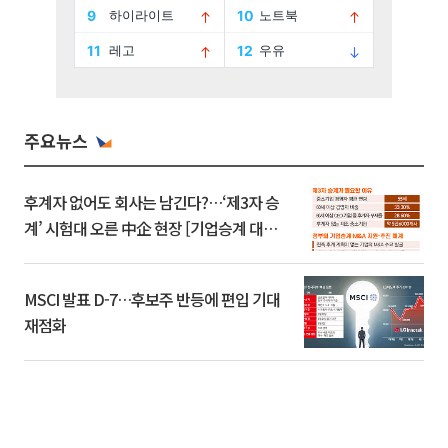
주요뉴스
후계자 없어도 회사는 남긴다?…‘제3자 승
계’ 시험대 오른 中企 현장 [기업승계 대전
환]
MSCI 발표 D-7…후보주 반등에 편입 기대
재점화