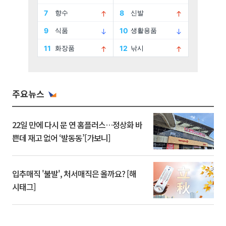
주요뉴스
22일 만에 다시 문 연 홈플러스…정상화 바
쁜데 재고 없어 ‘발동동’[가보니]
입추매직 '불발', 처서매직은 올까요? [해
시태그]