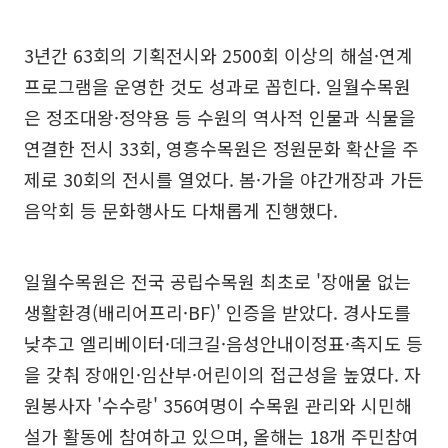
3년간 63회의 기획전시와 2500회 이상의 해설·연계
프로그램을 운영한 것도 성과로 꼽힌다. 일월수목원
은 정조대왕·정약용 등 수원의 역사적 인물과 식물을
연결한 전시 33회, 영흥수목원은 정원문화 확산을 주
제로 30회의 전시를 열었다. 봄·가을 야간개장과 가든
음악회 등 문화행사도 다채롭게 진행했다.
일월수목원은 전국 공립수목원 최초로 '장애물 없는
생활환경(배리어프리·BF)' 인증을 받았다. 경사도를
낮추고 엘리베이터·데크길·음성안내이정표·촉지도 등
을 갖춰 장애인·임산부·어린이의 접근성을 높였다. 자
원봉사자 '수수랑' 356여명이 수목원 관리와 시민해
설가 활동에 참여하고 있으며, 올해는 18개 주민참여