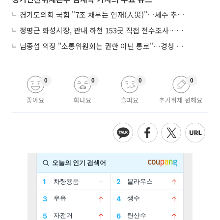
경기도의회 국힘 "7조 채무는 인재(人災)"…세수 추계 조작 의혹 제기
정명근 화성시장, 관내 하천 153곳 직접 전수조사…불법시설 정비
남종섭 의장 "소통위원회는 권한 아닌 통로"…경청 의회 만든다
0
0
0
0
좋아요
화나요
슬퍼요
추가취재 원해요