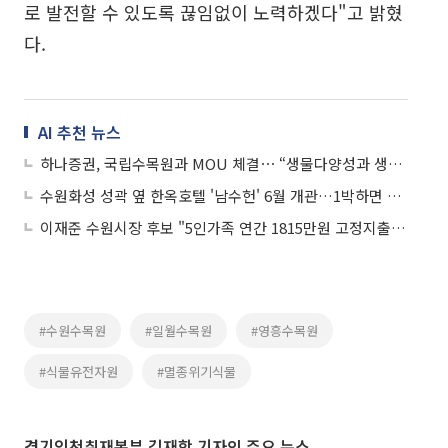
로 발전할 수 있도록 끊임없이 노력하겠다"고 밝혔
다.
AI 추천 뉴스
하나증권, 국립수목원과 MOU 체결⋯ “생물다양성과 생태계 복원 위해 협력”
수원화성 성곽 옆 한옥호텔 '남수헌' 6월 개관…1박하면 달라지는 수원여행
이재준 수원시장 후보 "5인가족 연간 1815만원 고정지출, 800만원대로 낮추겠다"
#수원수목원
#일월수목원
#영흥수목원
#식물유전자원
#멸종위기식물
경기인천취재본부 김재학 기자의 주요 뉴스