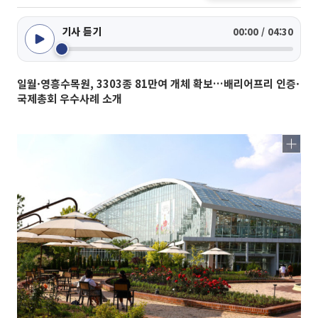
기사 듣기
00:00 / 04:30
일월·영흥수목원, 3303종 81만여 개체 확보…배리어프리 인증·
국제총회 우수사례 소개