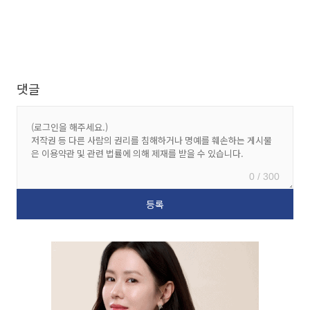
댓글
0 / 300