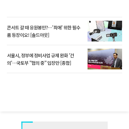
콘서트 갈 때 응원봉만?⋯'최애' 위한 필수
품 등장이오! [솔드아웃]
서울시, 정부에 정비사업 규제 완화 '건
의'⋯국토부 "협의 중" 입장만 [종합]