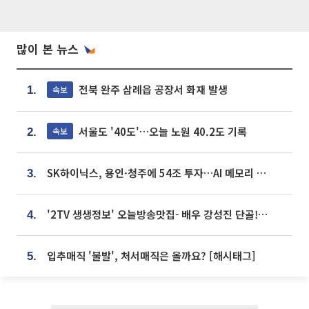
많이 본 뉴스
전북 완주 삼례읍 공장서 화재 발생
속보
1.
서울도 '40도'…오늘 노원 40.2도 기록
속보
2.
SK하이닉스, 용인·청주에 54조 투자…AI 메모리 생산기지 키운다
3.
'2TV 생생정보' 오늘방송맛집- 배우 강성진 단골! 쌀국수ㆍ푸팟퐁 커리 맛집 '블○○○'
4.
입추매직 '불발', 처서매직은 올까요? [해시태그]
5.