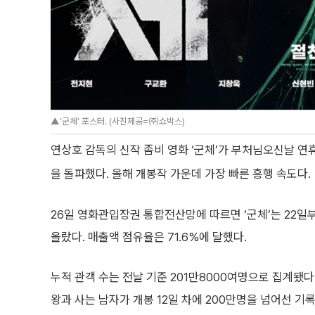
▲‘군체’ 포스터. (사진제공=㈜쇼박스)
연상호 감독의 신작 좀비 영화 ‘군체’가 부처님오신날 연휴
을 돌파했다. 올해 개봉작 가운데 가장 빠른 흥행 속도다.
26일 영화관입장권 통합전산망에 따르면 ‘군체’는 22일
올랐다. 매출액 점유율은 71.6%에 달했다.
누적 관객 수는 전날 기준 201만8000여명으로 집계됐다.
왕과 사는 남자가 개봉 12일 차에 200만명을 넘어선 기