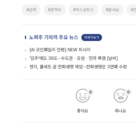
#군체
#관객수
#박스오피스
#왕사남
#
노희주 기자의 주요 뉴스
자세히보기
[AI 코인패밀리 만평] NEW 피서지
'입추'에도 39도⋯수도권ㆍ강원ㆍ전라 폭염 [날씨]
젠지, 풀세트 끝 한화생명 제압⋯한화생명은 3연패 수렁
0
0
좋아요
화나요