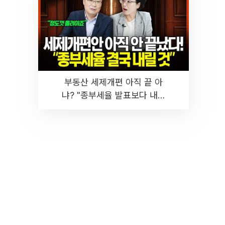
부동산 세제개편 아직 끝 아
냐? "종부세율 발표보다 내릴
것" 장기거주·양도세 전망 I 집
땅지성 I 김인만, 진미윤