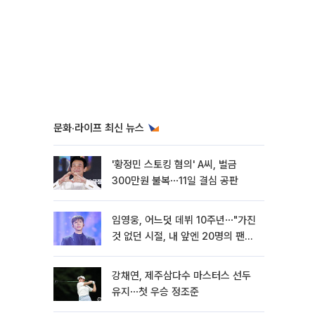
문화·라이프 최신 뉴스
'황정민 스토킹 혐의' A씨, 벌금
300만원 불복⋯11일 결심 공판
임영웅, 어느덧 데뷔 10주년⋯"가진
것 없던 시절, 내 앞엔 20명의 팬
뿐"
강채연, 제주삼다수 마스터스 선두
유지⋯첫 우승 정조준