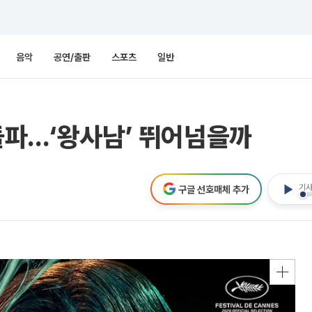
음악
공연/출판
스포츠
일반
 돌파...‘왕사남’ 뛰어넘을까
기사
구글 선호매체 추가