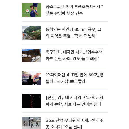
카스트로프 이어 백승호까지⋯시즌
앞둔 유럽파 부상 변수
동해안은 시간당 80㎜ 폭우, 그
외 지역은 폭염…‘극과 극 날씨’
축구협회, 대국민 사과…"압수수색·
카드 논란 사죄, 강도 높은 쇄신"
‘스파이더맨 4’ 11일 만에 500만명
돌파…‘왕사남’보다 빨라
[신간] 김유태 기자의 '밤과 책'…영
화와 문학, 서로 다른 언어를 읽다
35도 안팎 무더위 이어져…전국 곳
곳 소나기 [오늘 날씨]