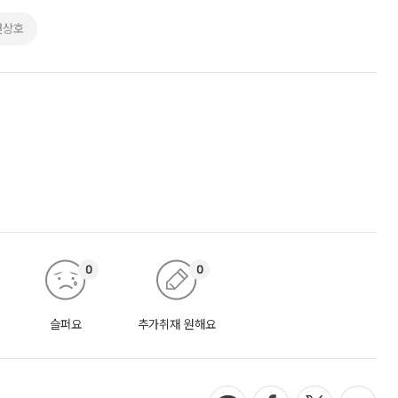
연상호
0
0
슬퍼요
추가취재 원해요