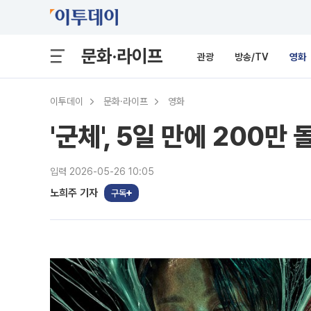
문화·라이프
관광
방송/TV
영화
이투데이
문화·라이프
영화
'군체', 5일 만에 200만
입력 2026-05-26 10:05
노희주 기자
구독