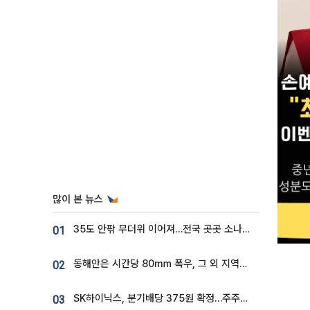
많이 본 뉴스
35도 안팎 무더위 이어져…전국 곳곳 소나기 [오늘 날씨]
01
동해안은 시간당 80㎜ 폭우, 그 외 지역은 폭염…‘극과 극 날씨’
02
SK하이닉스, 분기배당 375원 확정…주주환원책 9월로 앞당겨 발표
03