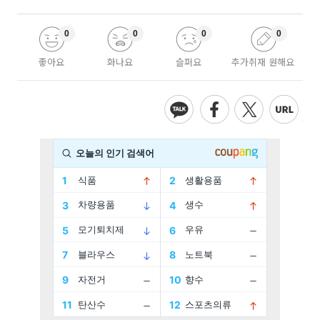
0
0
0
0
좋아요
화나요
슬퍼요
추가취재 원해요