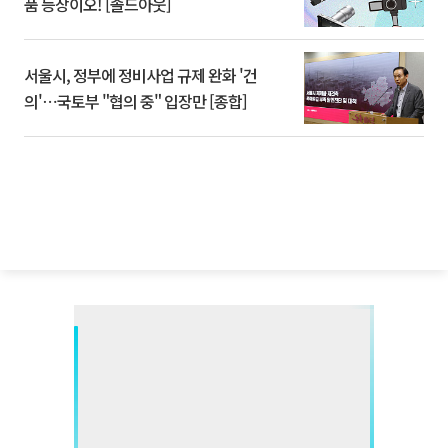
품 등장이오! [솔드아웃]
서울시, 정부에 정비사업 규제 완화 '건
의'⋯국토부 "협의 중" 입장만 [종합]