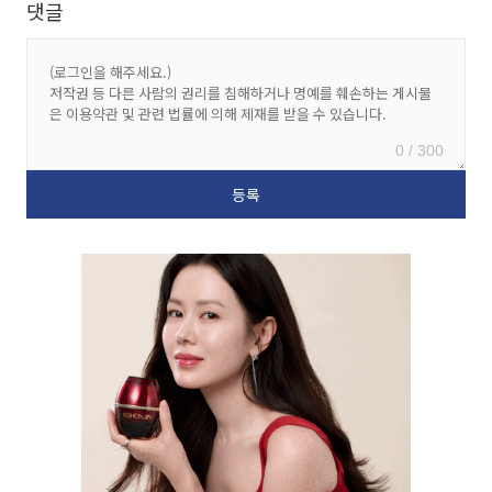
댓글
0 / 300