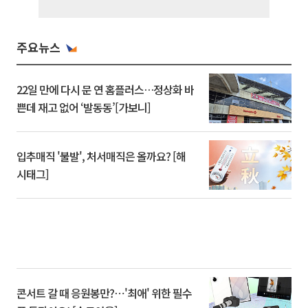
주요뉴스
22일 만에 다시 문 연 홈플러스…정상화 바
쁜데 재고 없어 ‘발동동’[가보니]
입추매직 '불발', 처서매직은 올까요? [해
시태그]
콘서트 갈 때 응원봉만?⋯'최애' 위한 필수