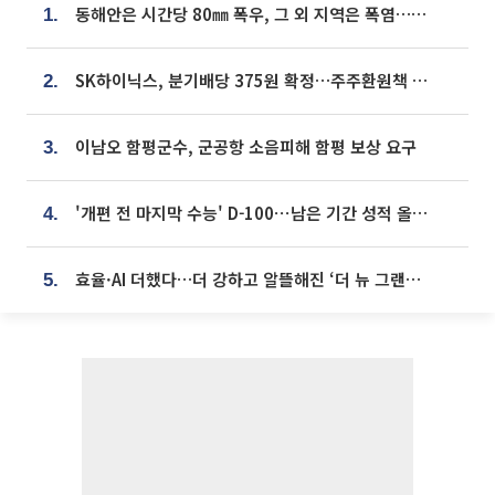
동해안은 시간당 80㎜ 폭우, 그 외 지역은 폭염…‘극과 극 날씨’
1.
SK하이닉스, 분기배당 375원 확정…주주환원책 9월로 앞당겨 발표
2.
이남오 함평군수, 군공항 소음피해 함평 보상 요구
3.
'개편 전 마지막 수능' D-100⋯남은 기간 성적 올릴 전략은
4.
효율·AI 더했다…더 강하고 알뜰해진 ‘더 뉴 그랜저 하이브리드’ [ET의 모빌리티]
5.