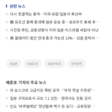
관련 뉴스
다시 창궐하는 홍역⋯미국·유럽·일본서 확산中
韓 유조선 홍해 통과해 원유 운송 중⋯호르무즈 봉쇄 후 다섯 번째
시진핑·푸틴, 공동성명서 미국·일본·이스라엘 싸잡아 비난
美 클래리티 법안 연내 통과 가능성 13%…상원 문턱서 제동
#일본
#유조선
#호르무즈
#이란전
배준호 기자의 주요 뉴스
러 모스크바 고급식당 폭탄 공격…‘부차 학살 지휘관’ 노렸나
일본 구마모토서 규모 7.1 강진…한국서도 진동 감지
인도 ‘바퀴벌레당’ 청년들에 백기 든 모디…교육장관 사퇴