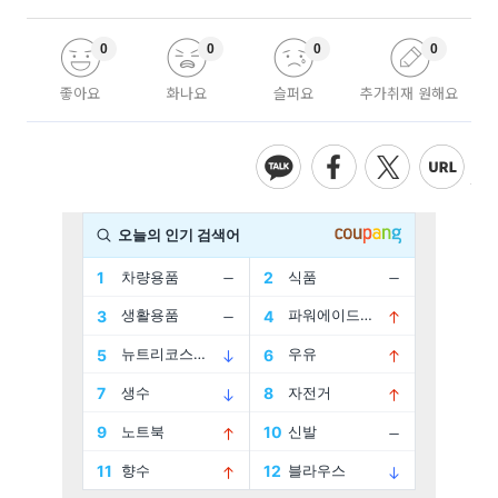
0
0
0
0
좋아요
화나요
슬퍼요
추가취재 원해요