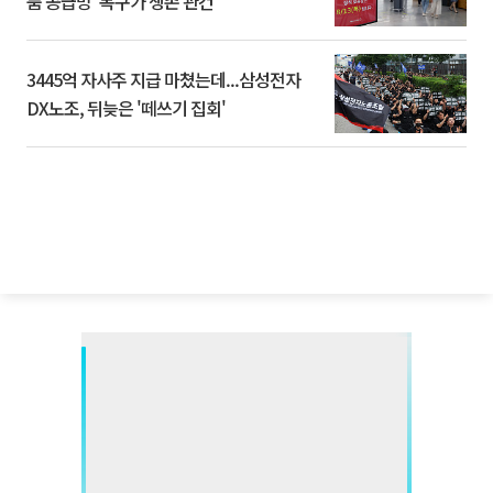
품 공급망’ 복구가 생존 관건
3445억 자사주 지급 마쳤는데...삼성전자
DX노조, 뒤늦은 '떼쓰기 집회'