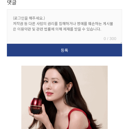
댓글
0 / 300