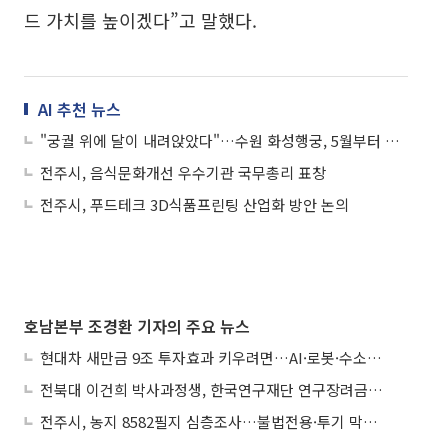
드 가치를 높이겠다”고 말했다.
AI 추천 뉴스
"궁궐 위에 달이 내려앉았다"…수원 화성행궁, 5월부터 밤 9시 반까지 문 연다
전주시, 음식문화개선 우수기관 국무총리 표창
전주시, 푸드테크 3D식품프린팅 산업화 방안 논의
호남본부 조경환 기자의 주요 뉴스
현대차 새만금 9조 투자효과 키우려면…AI·로봇·수소 공공기관 집적화 시급
전북대 이건희 박사과정생, 한국연구재단 연구장려금 선정
전주시, 농지 8582필지 심층조사…불법전용·투기 막는다