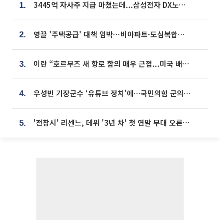
3445억 자사주 지급 마쳤는데...삼성전자 DX노조, 뒤늦은 '떼쓰기 집회'
1.
영끌 '주택공급' 대책 임박⋯비아파트·도심복합까지 총동원
2.
이란 “호르무즈 새 항로 합의 매우 근접...미국 배상 먼저”
3.
우성빈 기장군수 ‘유튜브 정치’에…국민의힘 군의원들 집단 반발
4.
'전참시' 리센느, 데뷔 '3년 차' 첫 연말 무대 오른다⋯"그동안 섭외 안 와"
5.