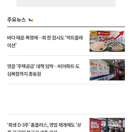
주요뉴스
바다 태운 폭염에…회 한 접시도 ‘히트플레
이션’
영끌 '주택공급' 대책 임박⋯비아파트·도
심복합까지 총동원
‘회생 D-3주’ 홈플러스, 영업 재개에도 ‘상